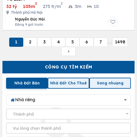
2
2
32 tỷ
·
105m
·
275 tr/m
·
5m
·
10
Thành phố Hà Nội
Nguyễn Đức Hải
Đăng 9 giờ trước
1
2
3
4
5
6
7
1498
...
CÔNG CỤ TÌM KIẾM
Nhà Đất Bán
Nhà Đất Cho Thuê
Sang nhượng
Nhà riêng