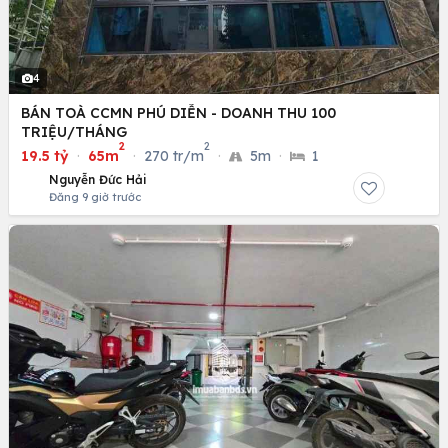
4
BÁN TOÀ CCMN PHÚ DIỄN - DOANH THU 100
TRIỆU/THÁNG
2
2
19.5 tỷ
·
65m
·
270 tr/m
·
5m
·
1
Nguyễn Đức Hải
Đăng 9 giờ trước