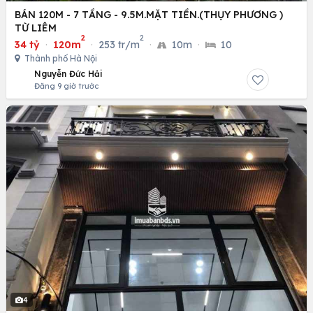
BÁN 120M - 7 TẦNG - 9.5M.MẶT TIỀN.(THỤY PHƯƠNG )
TỪ LIÊM
2
2
34 tỷ
·
120m
·
253 tr/m
·
10m
·
10
Thành phố Hà Nội
Nguyễn Đức Hải
Đăng 9 giờ trước
4