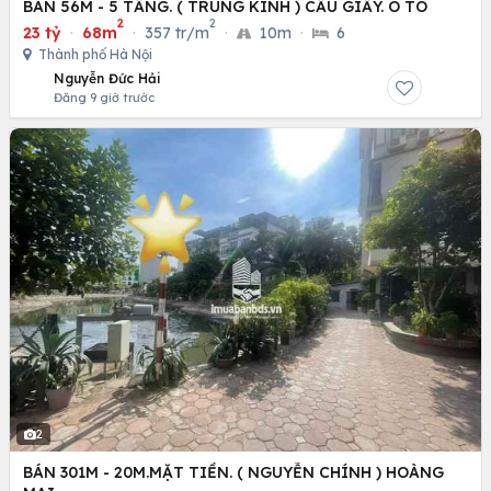
BÁN 56M - 5 TẦNG. ( TRUNG KÍNH ) CẦU GIẤY. Ô TÔ
2
2
23 tỷ
·
68m
·
357 tr/m
·
10m
·
6
Thành phố Hà Nội
Nguyễn Đức Hải
Đăng 9 giờ trước
2
BÁN 301M - 20M.MẶT TIỀN. ( NGUYỄN CHÍNH ) HOÀNG