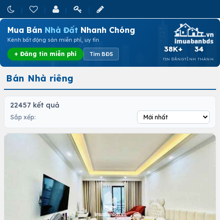
Mua Bán
Nhà Đất
Nhanh Chóng
Kênh bất động sản miễn phí, uy tín
38K+
34
+ Đăng tin miễn phí
Tìm BĐS
TIN ĐĂNG
TỈNH THÀNH
Bán Nhà riêng
22457 kết quả
Sắp xếp: