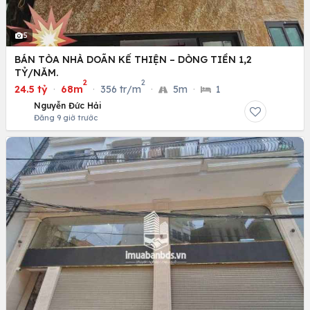
5
BÁN TÒA NHÀ DOÃN KẾ THIỆN – DÒNG TIỀN 1,2
TỶ/NĂM.
2
2
24.5 tỷ
·
68m
·
356 tr/m
·
5m
·
1
Nguyễn Đức Hải
Đăng 9 giờ trước