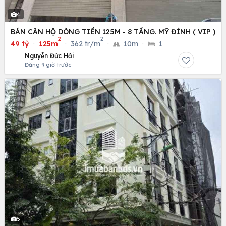
4
BÁN CĂN HỘ DÒNG TIỀN 125M - 8 TẦNG. MỸ ĐÌNH ( VIP )
2
2
49 tỷ
·
125m
·
362 tr/m
·
10m
·
1
Nguyễn Đức Hải
Đăng 9 giờ trước
5