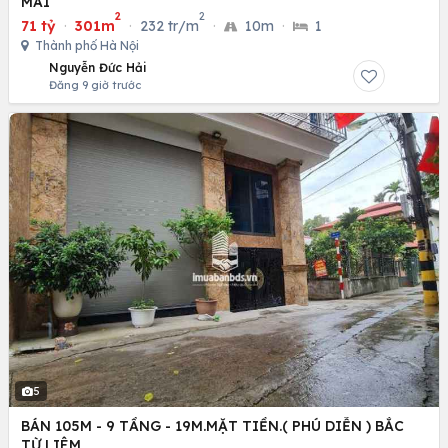
MAI
2
2
71 tỷ
·
301m
·
232 tr/m
·
10m
·
1
Thành phố Hà Nội
Nguyễn Đức Hải
Đăng 9 giờ trước
5
BÁN 105M - 9 TẦNG - 19M.MẶT TIỀN.( PHÚ DIỄN ) BẮC
TỪ LIÊM