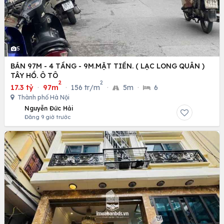
5
BÁN 97M - 4 TẦNG - 9M.MẶT TIỀN. ( LẠC LONG QUÂN )
TÂY HỒ. Ô TÔ
2
2
17.3 tỷ
·
97m
·
156 tr/m
·
5m
·
6
Thành phố Hà Nội
Nguyễn Đức Hải
Đăng 9 giờ trước