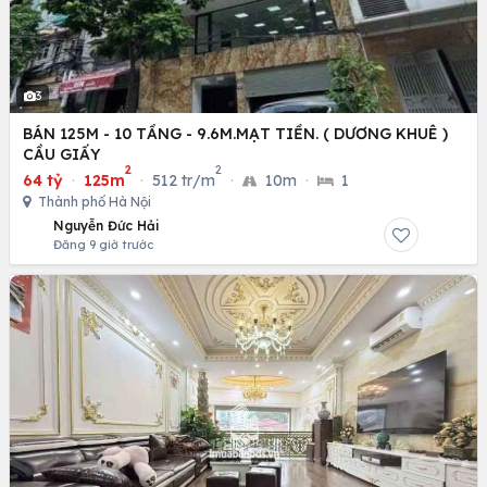
3
BÁN 125M - 10 TẦNG - 9.6M.MẠT TIỀN. ( DƯƠNG KHUÊ )
CẦU GIẤY
2
2
64 tỷ
·
125m
·
512 tr/m
·
10m
·
1
Thành phố Hà Nội
Nguyễn Đức Hải
Đăng 9 giờ trước