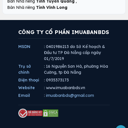
,
Bán Nhà riêng
Tỉnh Tuyên Quang
Bán Nhà riêng
Tỉnh Vĩnh Long
CÔNG TY CỔ PHẦN IMUABANBDS
MSDN
: 0401986213 do Sở Kế hoạch &
Đầu tư TP Đà Nẵng cấp ngày
01/7/2019
Trụ sở
: 16 Nguyễn Sơn Hà, phường Hòa
chính
Cường, tp Đà Nẵng
Điện thoại
: 0935373173
Website
: www.imuabanbds.vn
Email
:
imuabanbds@gmail.com