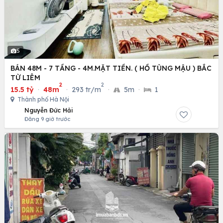
5
BÁN 48M - 7 TẦNG - 4M.MẶT TIỀN. ( HỒ TÙNG MẬU ) BẮC
TỪ LIÊM
2
2
15.5 tỷ
·
48m
·
293 tr/m
·
5m
·
1
Thành phố Hà Nội
Nguyễn Đức Hải
Đăng 9 giờ trước