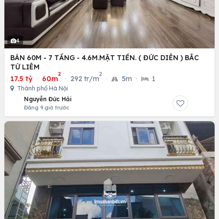
4
BÁN 60M - 7 TẦNG - 4.6M.MẶT TIỀN. ( ĐỨC DIỄN ) BẮC
TỪ LIÊM
2
2
17.5 tỷ
·
60m
·
292 tr/m
·
5m
·
1
Thành phố Hà Nội
Nguyễn Đức Hải
Đăng 9 giờ trước