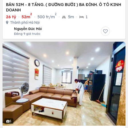
BÁN 52M - 8 TẦNG. ( ĐƯỜNG BƯỞI ) BA ĐÌNH. Ô TÔ KINH
DOANH
2
2
26 tỷ
·
52m
·
500 tr/m
·
5m
·
1
Thành phố Hà Nội
Nguyễn Đức Hải
Đăng 9 giờ trước
5