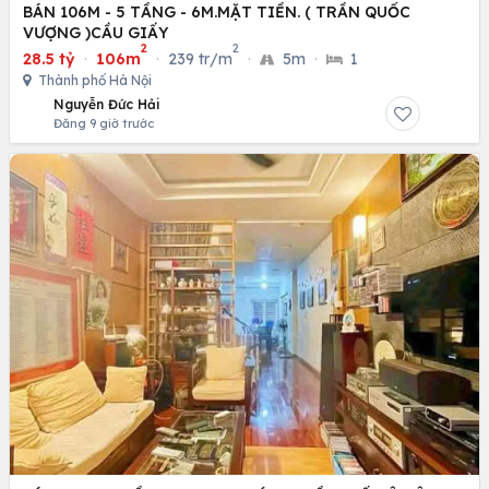
BÁN 106M - 5 TẦNG - 6M.MẶT TIỀN. ( TRẦN QUỐC
VƯỢNG )CẦU GIẤY
2
2
28.5 tỷ
·
106m
·
239 tr/m
·
5m
·
1
Thành phố Hà Nội
Nguyễn Đức Hải
Đăng 9 giờ trước