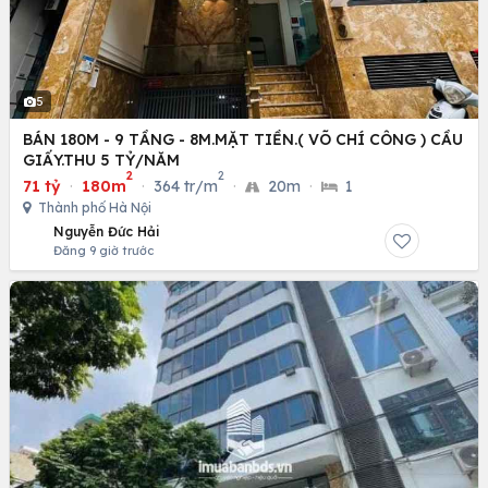
5
BÁN 180M - 9 TẦNG - 8M.MẶT TIỀN.( VÕ CHÍ CÔNG ) CẦU
GIẤY.THU 5 TỶ/NĂM
2
2
71 tỷ
·
180m
·
364 tr/m
·
20m
·
1
Thành phố Hà Nội
Nguyễn Đức Hải
Đăng 9 giờ trước