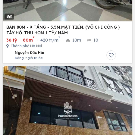
5
BÁN 80M - 9 TẦNG - 5.5M.MẶT TIỀN. (VÕ CHÍ CÔNG )
TÂY HỒ. THU HƠN 1 TỶ/ NĂM
2
2
36 tỷ
·
80m
·
420 tr/m
·
10m
·
10
Thành phố Hà Nội
Nguyễn Đức Hải
Đăng 9 giờ trước