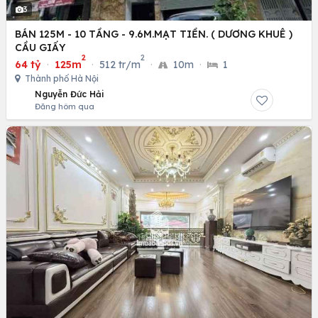
3
BÁN 125M - 10 TẦNG - 9.6M.MẠT TIỀN. ( DƯƠNG KHUÊ )
CẦU GIẤY
2
2
64 tỷ
·
125m
·
512 tr/m
·
10m
·
1
Thành phố Hà Nội
Nguyễn Đức Hải
Đăng hôm qua