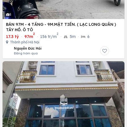
5
BÁN 97M - 4 TẦNG - 9M.MẶT TIỀN. ( LẠC LONG QUÂN )
TÂY HỒ. Ô TÔ
2
2
17.3 tỷ
·
97m
·
156 tr/m
·
5m
·
6
Thành phố Hà Nội
Nguyễn Đức Hải
Đăng hôm qua