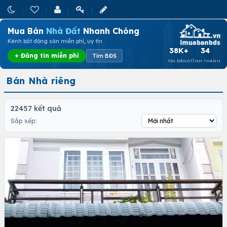
Mua Bán
Nhà Đất
Nhanh Chóng
Kênh bất động sản miễn phí, uy tín
38K+
34
+ Đăng tin miễn phí
Tìm BĐS
TIN ĐĂNG
TỈNH THÀNH
Bán Nhà riêng
22457 kết quả
Sắp xếp: