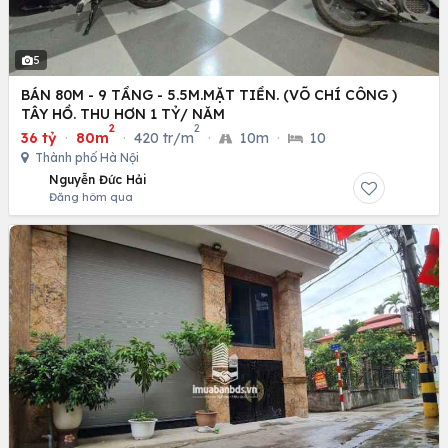
5
BÁN 80M - 9 TẦNG - 5.5M.MẶT TIỀN. (VÕ CHÍ CÔNG )
TÂY HỒ. THU HƠN 1 TỶ/ NĂM
2
2
36 tỷ
·
80m
·
420 tr/m
·
10m
·
10
Thành phố Hà Nội
Nguyễn Đức Hải
Đăng hôm qua