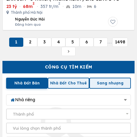
2
2
23 tỷ
·
68m
·
357 tr/m
·
10m
·
6
Thành phố Hà Nội
Nguyễn Đức Hải
Đăng hôm qua
1
2
3
4
5
6
7
1498
...
CÔNG CỤ TÌM KIẾM
Nhà Đất Bán
Nhà Đất Cho Thuê
Sang nhượng
Nhà riêng