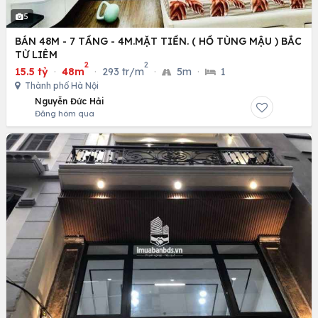
5
BÁN 48M - 7 TẦNG - 4M.MẶT TIỀN. ( HỒ TÙNG MẬU ) BẮC
TỪ LIÊM
2
2
15.5 tỷ
·
48m
·
293 tr/m
·
5m
·
1
Thành phố Hà Nội
Nguyễn Đức Hải
Đăng hôm qua