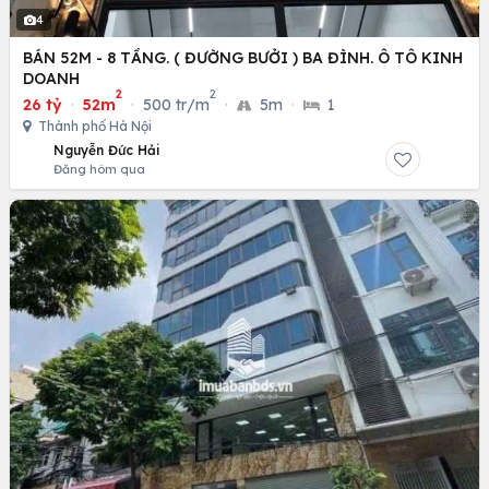
4
BÁN 52M - 8 TẦNG. ( ĐƯỜNG BƯỞI ) BA ĐÌNH. Ô TÔ KINH
DOANH
2
2
26 tỷ
·
52m
·
500 tr/m
·
5m
·
1
Thành phố Hà Nội
Nguyễn Đức Hải
Đăng hôm qua