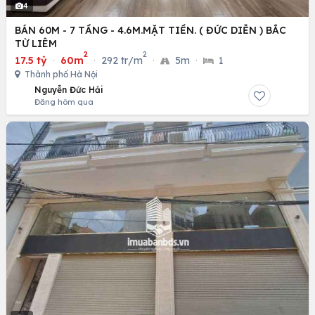
4
BÁN 60M - 7 TẦNG - 4.6M.MẶT TIỀN. ( ĐỨC DIỄN ) BẮC
TỪ LIÊM
2
2
17.5 tỷ
·
60m
·
292 tr/m
·
5m
·
1
Thành phố Hà Nội
Nguyễn Đức Hải
Đăng hôm qua