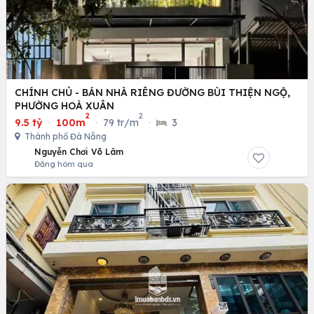
CHÍNH CHỦ - BÁN NHÀ RIÊNG ĐƯỜNG BÙI THIỆN NGỘ,
PHƯỜNG HOÀ XUÂN
2
2
9.5 tỷ
·
100m
·
79 tr/m
·
3
Thành phố Đà Nẵng
Nguyễn Chơi Võ Lâm
Đăng hôm qua