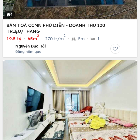
4
BÁN TOÀ CCMN PHÚ DIỄN - DOANH THU 100
TRIỆU/THÁNG
2
2
19.5 tỷ
·
65m
·
270 tr/m
·
5m
·
1
Nguyễn Đức Hải
Đăng hôm qua