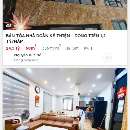
5
BÁN TÒA NHÀ DOÃN KẾ THIỆN – DÒNG TIỀN 1,2
TỶ/NĂM.
2
2
24.5 tỷ
·
68m
·
356 tr/m
·
5m
·
1
Nguyễn Đức Hải
Đăng hôm qua