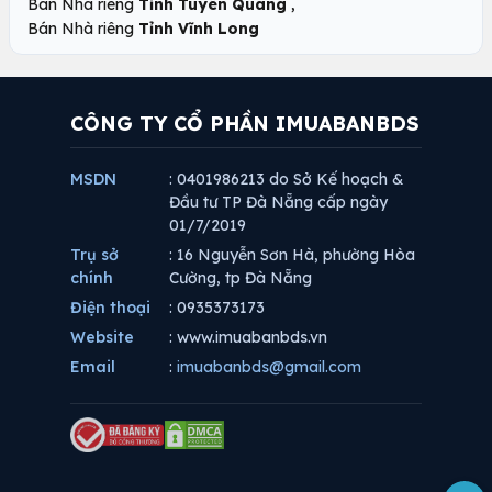
,
Bán Nhà riêng
Tỉnh Tuyên Quang
Bán Nhà riêng
Tỉnh Vĩnh Long
CÔNG TY CỔ PHẦN IMUABANBDS
MSDN
: 0401986213 do Sở Kế hoạch &
Đầu tư TP Đà Nẵng cấp ngày
01/7/2019
Trụ sở
: 16 Nguyễn Sơn Hà, phường Hòa
chính
Cường, tp Đà Nẵng
Điện thoại
: 0935373173
Website
: www.imuabanbds.vn
Email
:
imuabanbds@gmail.com