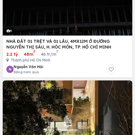
6
NHÀ ĐẤT 01 TRỆT VÀ 01 LẦU, 4MX12M Ở ĐƯỜNG
NGUYỄN THỊ SÁU, H. HÓC MÔN, TP. HỒ CHÍ MINH
2
2
2.2 tỷ
·
48m
·
46 tr/m
Thành phố Hồ Chí Minh
Nguyễn Văn Hải
N
Đăng hôm qua