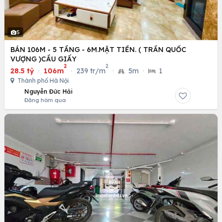
5
BÁN 106M - 5 TẦNG - 6M.MẶT TIỀN. ( TRẦN QUỐC
VƯỢNG )CẦU GIẤY
2
2
28.5 tỷ
·
106m
·
239 tr/m
·
5m
·
1
Thành phố Hà Nội
Nguyễn Đức Hải
Đăng hôm qua