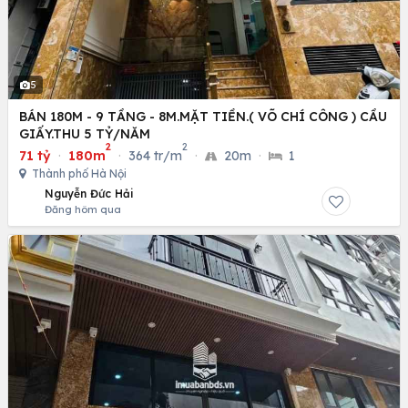
5
BÁN 180M - 9 TẦNG - 8M.MẶT TIỀN.( VÕ CHÍ CÔNG ) CẦU
GIẤY.THU 5 TỶ/NĂM
2
2
71 tỷ
·
180m
·
364 tr/m
·
20m
·
1
Thành phố Hà Nội
Nguyễn Đức Hải
Đăng hôm qua