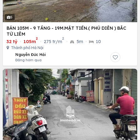
5
BÁN 105M - 9 TẦNG - 19M.MẶT TIỀN.( PHÚ DIỄN ) BẮC
TỪ LIÊM
2
2
32 tỷ
·
105m
·
275 tr/m
·
5m
·
10
Thành phố Hà Nội
Nguyễn Đức Hải
Đăng hôm qua