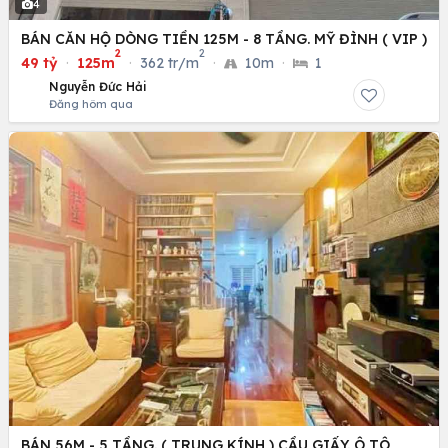
4
BÁN CĂN HỘ DÒNG TIỀN 125M - 8 TẦNG. MỸ ĐÌNH ( VIP )
2
2
49 tỷ
·
125m
·
362 tr/m
·
10m
·
1
Nguyễn Đức Hải
Đăng hôm qua
BÁN 56M - 5 TẦNG. ( TRUNG KÍNH ) CẦU GIẤY. Ô TÔ