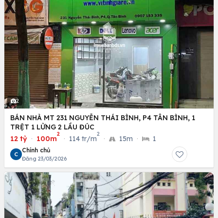
2
BÁN NHÀ MT 231 NGUYỄN THÁI BÌNH, P4 TÂN BÌNH, 1
TRỆT 1 LỬNG 2 LẦU ĐÚC
2
2
12 tỷ
·
100m
·
114 tr/m
·
15m
·
1
Chính chủ
C
Đăng 23/03/2026