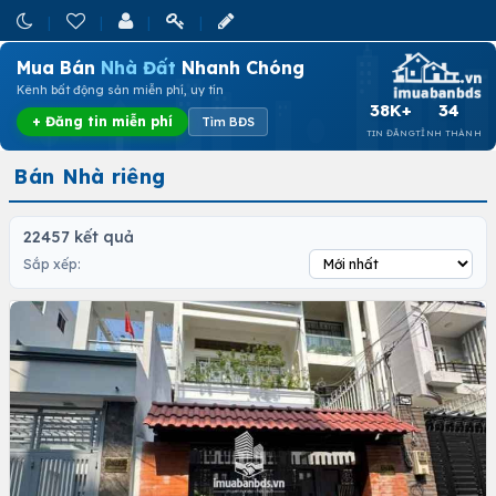
Mua Bán
Nhà Đất
Nhanh Chóng
Kênh bất động sản miễn phí, uy tín
38K+
34
+ Đăng tin miễn phí
Tìm BĐS
TIN ĐĂNG
TỈNH THÀNH
Bán Nhà riêng
22457 kết quả
Sắp xếp: