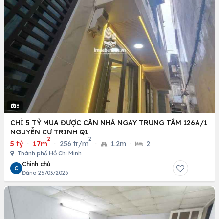
8
CHỈ 5 TỶ MUA ĐƯỢC CĂN NHÀ NGAY TRUNG TÂM 126A/1
NGUYỄN CƯ TRINH Q1
2
2
5 tỷ
·
17m
·
256 tr/m
·
1.2m
·
2
Thành phố Hồ Chí Minh
Chính chủ
C
Đăng 25/03/2026