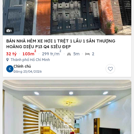
6
BÁN NHÀ HẺM XE HƠI 1 TRỆT 1 LẦU 1 SÂN THƯỢNG
HOÀNG DIỆU P13 Q4 SIÊU ĐẸP
2
2
32 tỷ
·
103m
·
299 tr/m
·
5m
·
2
Thành phố Hồ Chí Minh
Chính chủ
C
Đăng 23/04/2026