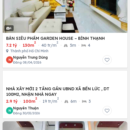
4
BÁN SIÊU PHẨM GARDEN HOUSE – BÌNH THẠNH
2
2
7.2 tỷ
·
130m
·
40 tr/m
·
5m
·
4
Thành phố Hồ Chí Minh
Nguyễn Trung Dũng
N
Đăng 08/04/2026
NHÀ XÂY MỚI 2 TẦNG GẦN UBND XÃ BẾN LỨC , DT
100M2, NHẬN NHÀ NGAY
2
2
2.9 tỷ
·
100m
·
19 tr/m
·
6m
·
3
Nguyên Thuận
N
Đăng 30/03/2026