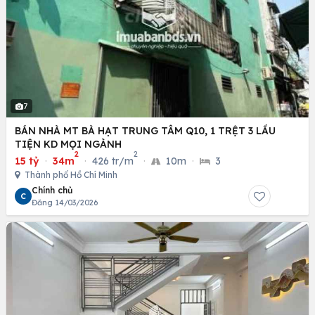
7
BÁN NHÀ MT BÀ HẠT TRUNG TÂM Q10, 1 TRỆT 3 LẦU
TIỆN KD MỌI NGÀNH
2
2
15 tỷ
·
34m
·
426 tr/m
·
10m
·
3
Thành phố Hồ Chí Minh
Chính chủ
C
Đăng 14/03/2026