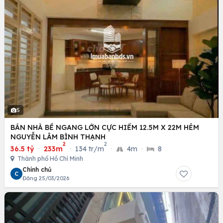
5
BÁN NHÀ BỀ NGANG LỚN CỰC HIẾM 12.5M X 22M HẺM
NGUYỄN LÂM BÌNH THẠNH
2
2
36.5 tỷ
·
233m
·
134 tr/m
·
4m
·
8
Thành phố Hồ Chí Minh
Chính chủ
C
Đăng 25/03/2026