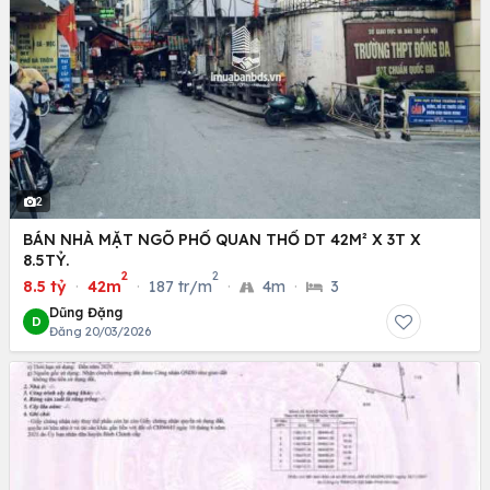
2
BÁN NHÀ MẶT NGÕ PHỐ QUAN THỔ DT 42M² X 3T X
8.5TỶ.
2
2
8.5 tỷ
·
42m
·
187 tr/m
·
4m
·
3
Dũng Đặng
D
Đăng 20/03/2026