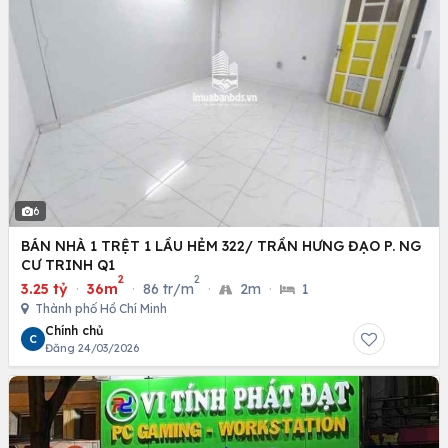
6
BÁN NHÀ 1 TRỆT 1 LẦU HẺM 322/ TRẦN HƯNG ĐẠO P. NG
CƯ TRINH Q1
2
2
3.25 tỷ
·
36m
·
86 tr/m
·
2m
·
1
Thành phố Hồ Chí Minh
Chính chủ
C
Đăng 24/03/2026