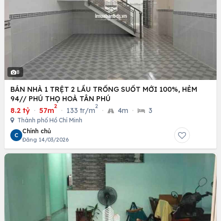
8
BÁN NHÀ 1 TRỆT 2 LẦU TRỐNG SUỐT MỚI 100%, HẺM
94// PHÚ THỌ HOÀ TÂN PHÚ
2
2
8.2 tỷ
·
57m
·
133 tr/m
·
4m
·
3
Thành phố Hồ Chí Minh
Chính chủ
C
Đăng 14/03/2026