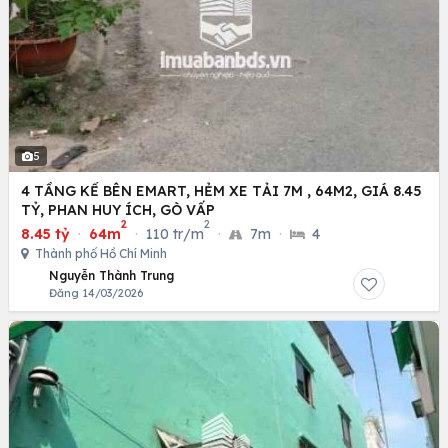
5
4 TẦNG KẾ BÊN EMART, HẺM XE TẢI 7M , 64M2, GIÁ 8.45
TỶ, PHAN HUY ÍCH, GÒ VẤP
2
2
8.45 tỷ
·
64m
·
110 tr/m
·
7m
·
4
Thành phố Hồ Chí Minh
Nguyễn Thành Trung
Đăng 14/03/2026