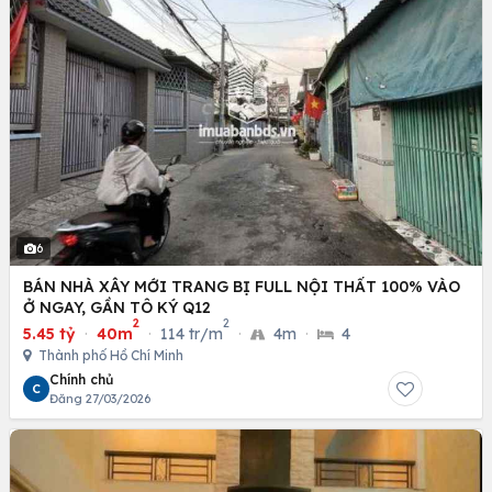
6
BÁN NHÀ XÂY MỚI TRANG BỊ FULL NỘI THẤT 100% VÀO
Ở NGAY, GẦN TÔ KÝ Q12
2
2
5.45 tỷ
·
40m
·
114 tr/m
·
4m
·
4
Thành phố Hồ Chí Minh
Chính chủ
C
Đăng 27/03/2026