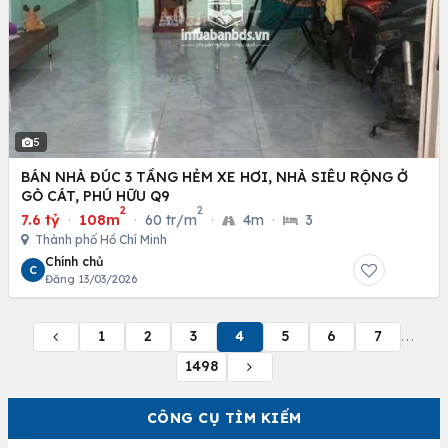
5
BÁN NHÀ ĐÚC 3 TẦNG HẺM XE HƠI, NHÀ SIÊU RỘNG Ở
GÒ CÁT, PHÚ HỮU Q9
2
2
7.6 tỷ
·
108m
·
60 tr/m
·
4m
·
3
Thành phố Hồ Chí Minh
Chính chủ
C
Đăng 13/03/2026
1
2
3
4
5
6
7
...
1498
CÔNG CỤ TÌM KIẾM