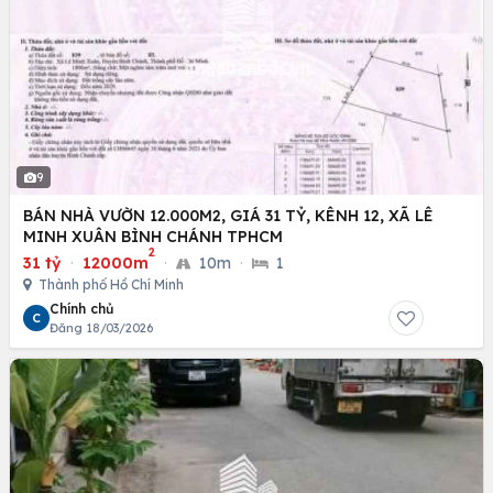
9
BÁN NHÀ VƯỜN 12.000M2, GIÁ 31 TỶ, KÊNH 12, XÃ LÊ
MINH XUÂN BÌNH CHÁNH TPHCM
2
31 tỷ
·
12000m
·
10m
·
1
Thành phố Hồ Chí Minh
Chính chủ
C
Đăng 18/03/2026