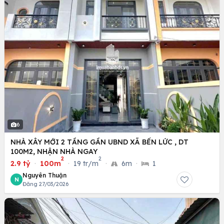
6
NHÀ XÂY MỚI 2 TẦNG GẦN UBND XÃ BẾN LỨC , DT
100M2, NHẬN NHÀ NGAY
2
2
2.9 tỷ
·
100m
·
19 tr/m
·
6m
·
1
Nguyên Thuận
N
Đăng 27/03/2026