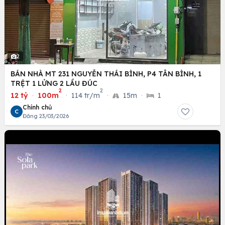
2
BÁN NHÀ MT 231 NGUYỄN THÁI BÌNH, P4 TÂN BÌNH, 1
TRỆT 1 LỬNG 2 LẦU ĐÚC
2
2
12 tỷ
·
100m
·
114 tr/m
·
15m
·
1
Chính chủ
C
Đăng 23/03/2026