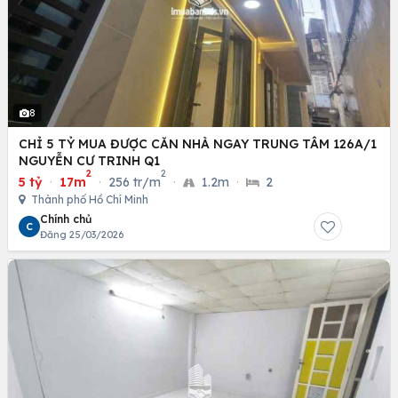
8
CHỈ 5 TỶ MUA ĐƯỢC CĂN NHÀ NGAY TRUNG TÂM 126A/1
NGUYỄN CƯ TRINH Q1
2
2
5 tỷ
·
17m
·
256 tr/m
·
1.2m
·
2
Thành phố Hồ Chí Minh
Chính chủ
C
Đăng 25/03/2026