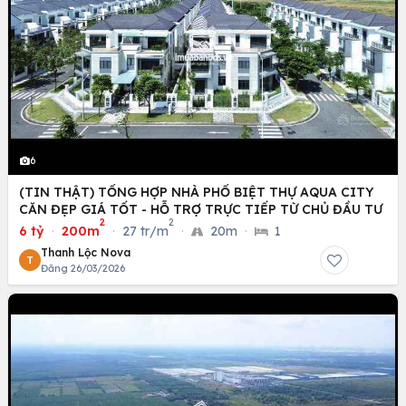
6
(TIN THẬT) TỔNG HỢP NHÀ PHỐ BIỆT THỰ AQUA CITY
CĂN ĐẸP GIÁ TỐT - HỖ TRỢ TRỰC TIẾP TỪ CHỦ ĐẦU TƯ
2
2
6 tỷ
·
200m
·
27 tr/m
·
20m
·
1
Thanh Lộc Nova
T
Đăng 26/03/2026