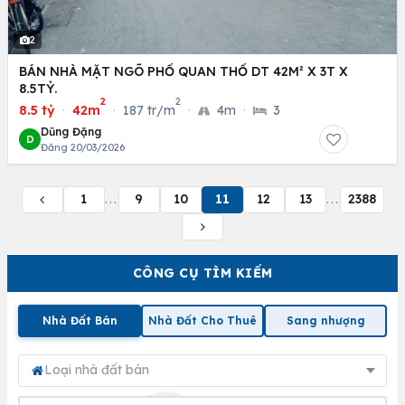
2
BÁN NHÀ MẶT NGÕ PHỐ QUAN THỔ DT 42M² X 3T X
8.5TỶ.
2
2
8.5 tỷ
·
42m
·
187 tr/m
·
4m
·
3
Dũng Đặng
D
Đăng 20/03/2026
1
9
10
11
12
13
2388
...
...
CÔNG CỤ TÌM KIẾM
Nhà Đất Bán
Nhà Đất Cho Thuê
Sang nhượng
Loại nhà đất bán