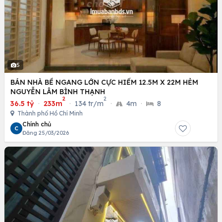
5
BÁN NHÀ BỀ NGANG LỚN CỰC HIẾM 12.5M X 22M HẺM
NGUYỄN LÂM BÌNH THẠNH
2
2
36.5 tỷ
·
233m
·
134 tr/m
·
4m
·
8
Thành phố Hồ Chí Minh
Chính chủ
C
Đăng 25/03/2026