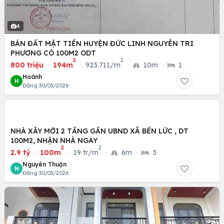
4
BÁN ĐẤT MẶT TIỀN HUYỆN ĐỨC LINH NGUYỄN TRI
PHƯƠNG CÓ 100M2 ODT
2
2
800 triệu
·
194m
·
923.711/m
·
10m
·
1
Hoành
H
Đăng 30/03/2026
NHÀ XÂY MỚI 2 TẦNG GẦN UBND XÃ BẾN LỨC , DT
100M2, NHẬN NHÀ NGAY
2
2
2.9 tỷ
·
100m
·
19 tr/m
·
6m
·
3
Nguyên Thuận
N
Đăng 30/03/2026