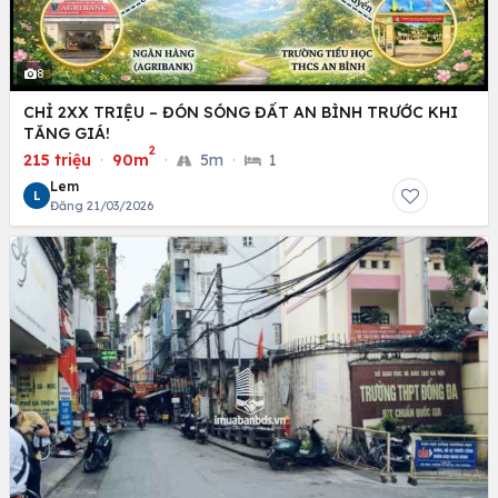
8
CHỈ 2XX TRIỆU – ĐÓN SÓNG ĐẤT AN BÌNH TRƯỚC KHI
TĂNG GIÁ!
2
215 triệu
·
90m
·
5m
·
1
Lem
L
Đăng 21/03/2026