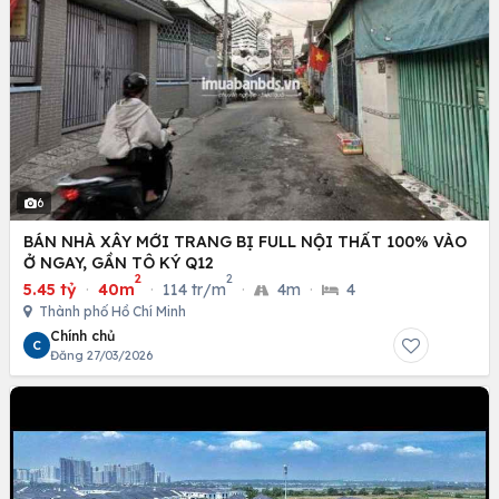
6
BÁN NHÀ XÂY MỚI TRANG BỊ FULL NỘI THẤT 100% VÀO
Ở NGAY, GẦN TÔ KÝ Q12
2
2
5.45 tỷ
·
40m
·
114 tr/m
·
4m
·
4
Thành phố Hồ Chí Minh
Chính chủ
C
Đăng 27/03/2026