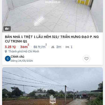
6
BÁN NHÀ 1 TRỆT 1 LẦU HẺM 322/ TRẦN HƯNG ĐẠO P. NG
CƯ TRINH Q1
2
2
3.25 tỷ
·
36m
·
86 tr/m
·
2m
·
1
Thành phố Hồ Chí Minh
Chính chủ
C
Đăng 24/03/2026