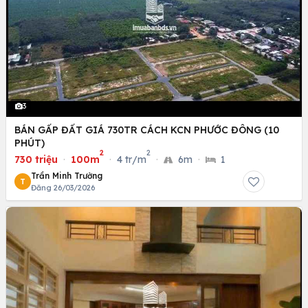
3
BÁN GẤP ĐẤT GIÁ 730TR CÁCH KCN PHƯỚC ĐÔNG (10
PHÚT)
2
2
730 triệu
·
100m
·
4 tr/m
·
6m
·
1
Trần Minh Trường
T
Đăng 26/03/2026