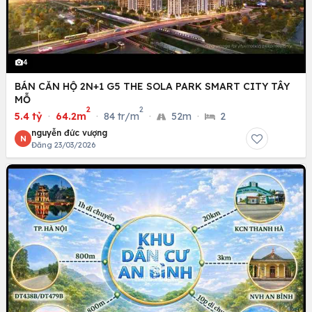
4
BÁN CĂN HỘ 2N+1 G5 THE SOLA PARK SMART CITY TÂY
MỖ
2
2
5.4 tỷ
·
64.2m
·
84 tr/m
·
52m
·
2
nguyễn đức vượng
N
Đăng 23/03/2026