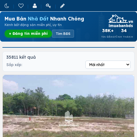
Mua Bán
Nhà Đất
Nhanh Chóng
Kênh bất động sản miễn phí, uy tín
38K+
34
+ Đăng tin miễn phí
Tìm BĐS
TIN ĐĂNG
TỈNH THÀNH
35811 kết quả
Sắp xếp: