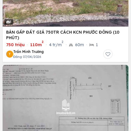
3
BÁN GẤP ĐẤT GIÁ 750TR CÁCH KCN PHƯỚC ĐÔNG (10
PHÚT)
2
2
750 triệu
·
110m
·
4 tr/m
·
60m
·
1
Trần Minh Trường
T
Đăng 07/04/2026