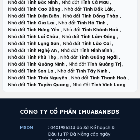
,
,
Nhà đất
Tỉnh Bắc Ninh
Nhà đất
Tỉnh Cà Mau
,
,
Nhà đất
Tỉnh Cao Bằng
Nhà đất
Tỉnh Đắk Lắk
,
,
Nhà đất
Tỉnh Điện Biên
Nhà đất
Tỉnh Đồng Tháp
,
,
Nhà đất
Tỉnh Gia Lai
Nhà đất
Tỉnh Hà Tĩnh
,
,
Nhà đất
Tỉnh Hưng Yên
Nhà đất
Tỉnh Khánh Hoà
,
,
Nhà đất
Tỉnh Lai Châu
Nhà đất
Tỉnh Lâm Đồng
,
,
Nhà đất
Tỉnh Lạng Sơn
Nhà đất
Tỉnh Lào Cai
,
,
Nhà đất
Tỉnh Nghệ An
Nhà đất
Tỉnh Ninh Bình
,
,
Nhà đất
Tỉnh Phú Thọ
Nhà đất
Tỉnh Quảng Ngãi
,
,
Nhà đất
Tỉnh Quảng Ninh
Nhà đất
Tỉnh Quảng Trị
,
,
Nhà đất
Tỉnh Sơn La
Nhà đất
Tỉnh Tây Ninh
,
,
Nhà đất
Tỉnh Thái Nguyên
Nhà đất
Tỉnh Thanh Hoá
,
Nhà đất
Tỉnh Tuyên Quang
Nhà đất
Tỉnh Vĩnh Long
CÔNG TY CỔ PHẦN IMUABANBDS
MSDN
: 0401986213 do Sở Kế hoạch &
Đầu tư TP Đà Nẵng cấp ngày