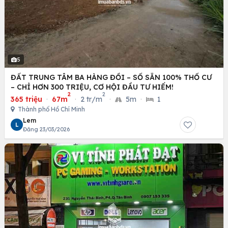
5
ĐẤT TRUNG TÂM BA HÀNG ĐỒI – SỔ SẴN 100% THỔ CƯ
– CHỈ HƠN 300 TRIỆU, CƠ HỘI ĐẦU TƯ HIẾM!
2
2
365 triệu
·
67m
·
2 tr/m
·
5m
·
1
Thành phố Hồ Chí Minh
Lem
L
Đăng 23/03/2026