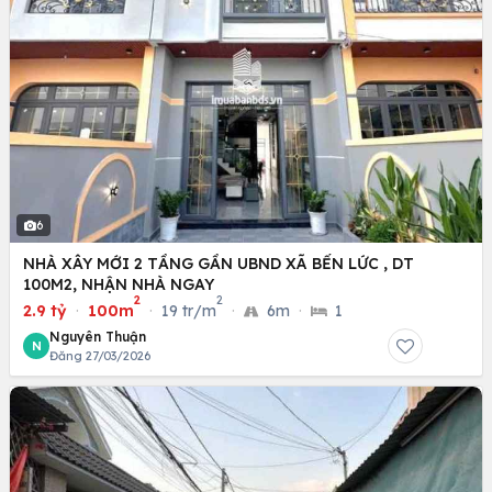
6
NHÀ XÂY MỚI 2 TẦNG GẦN UBND XÃ BẾN LỨC , DT
100M2, NHẬN NHÀ NGAY
2
2
2.9 tỷ
·
100m
·
19 tr/m
·
6m
·
1
Nguyên Thuận
N
Đăng 27/03/2026