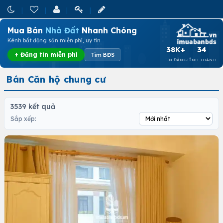
Mua Bán
Nhà Đất
Nhanh Chóng
Kênh bất động sản miễn phí, uy tín
38K+
34
+ Đăng tin miễn phí
Tìm BĐS
TIN ĐĂNG
TỈNH THÀNH
Bán Căn hộ chung cư
3539 kết quả
Sắp xếp: