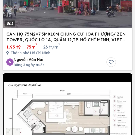
13
CĂN HỘ 75M2=7.5MX10M CHUNG CƯ HOA PHƯỢNG/ ZEN
TOWER, QUỐC LỘ 1A, QUÂN 12,TP. HỒ CHÍ MINH, VIỆT
2
2
NAM
1.95 tỷ
·
75m
·
26 tr/m
Thành phố Hồ Chí Minh
Nguyễn Văn Hải
N
Đăng 3 ngày trước