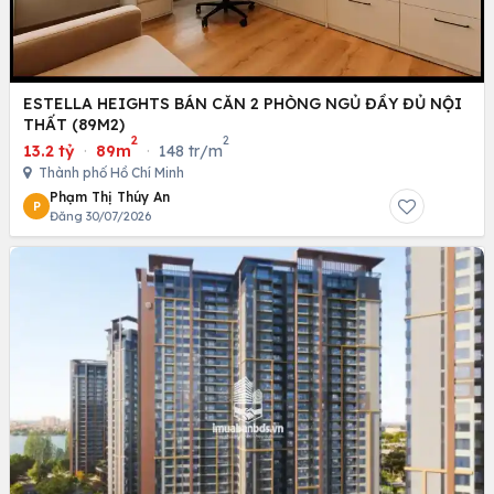
ESTELLA HEIGHTS BÁN CĂN 2 PHÒNG NGỦ ĐẦY ĐỦ NỘI
THẤT (89M2)
2
2
13.2 tỷ
·
89m
·
148 tr/m
Thành phố Hồ Chí Minh
Phạm Thị Thúy An
P
Đăng 30/07/2026