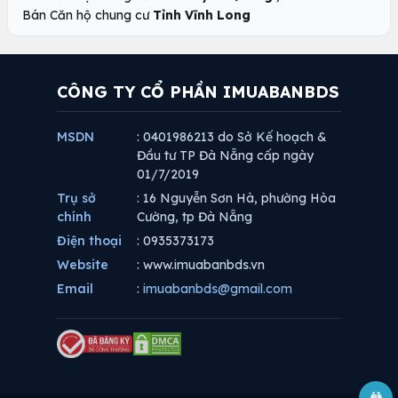
Bán Căn hộ chung cư
Tỉnh Vĩnh Long
CÔNG TY CỔ PHẦN IMUABANBDS
MSDN
: 0401986213 do Sở Kế hoạch &
Đầu tư TP Đà Nẵng cấp ngày
01/7/2019
Trụ sở
: 16 Nguyễn Sơn Hà, phường Hòa
chính
Cường, tp Đà Nẵng
Điện thoại
: 0935373173
Website
: www.imuabanbds.vn
Email
:
imuabanbds@gmail.com