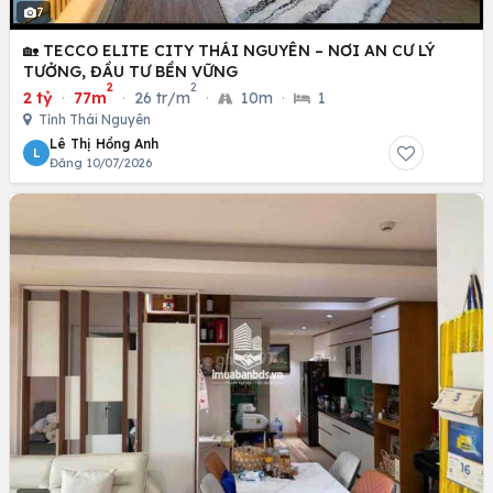
7
🏡 TECCO ELITE CITY THÁI NGUYÊN – NƠI AN CƯ LÝ
TƯỞNG, ĐẦU TƯ BỀN VỮNG
2
2
2 tỷ
·
77m
·
26 tr/m
·
10m
·
1
Tỉnh Thái Nguyên
Lê Thị Hồng Anh
L
Đăng 10/07/2026