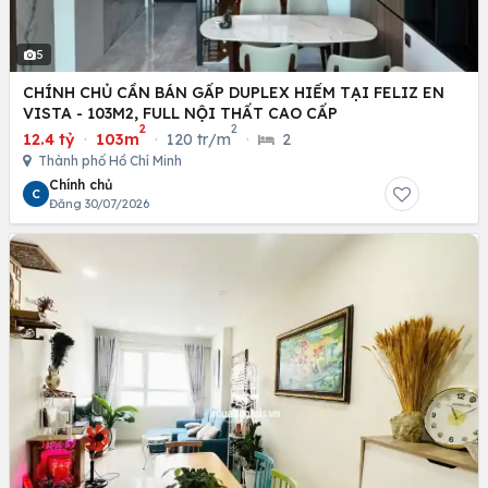
5
CHÍNH CHỦ CẦN BÁN GẤP DUPLEX HIẾM TẠI FELIZ EN
VISTA - 103M2, FULL NỘI THẤT CAO CẤP
2
2
12.4 tỷ
·
103m
·
120 tr/m
·
2
Thành phố Hồ Chí Minh
Chính chủ
C
Đăng 30/07/2026