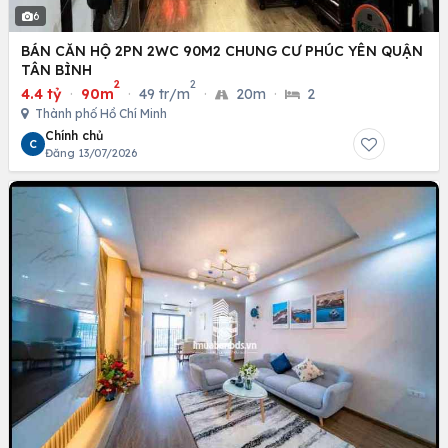
6
BÁN CĂN HỘ 2PN 2WC 90M2 CHUNG CƯ PHÚC YÊN QUẬN
TÂN BÌNH
2
2
4.4 tỷ
·
90m
·
49 tr/m
·
20m
·
2
Thành phố Hồ Chí Minh
Chính chủ
C
Đăng 13/07/2026