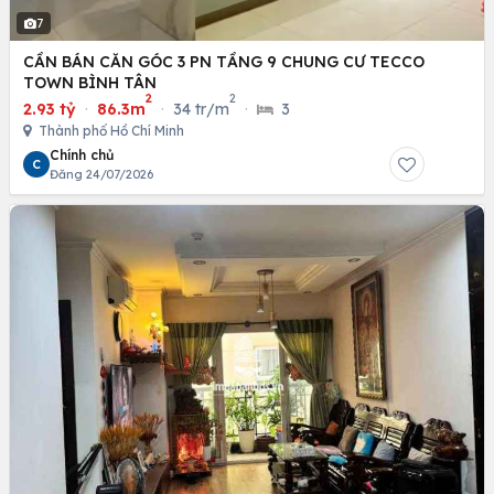
7
CẦN BÁN CĂN GÓC 3 PN TẦNG 9 CHUNG CƯ TECCO
TOWN BÌNH TÂN
2
2
2.93 tỷ
·
86.3m
·
34 tr/m
·
3
Thành phố Hồ Chí Minh
Chính chủ
C
Đăng 24/07/2026