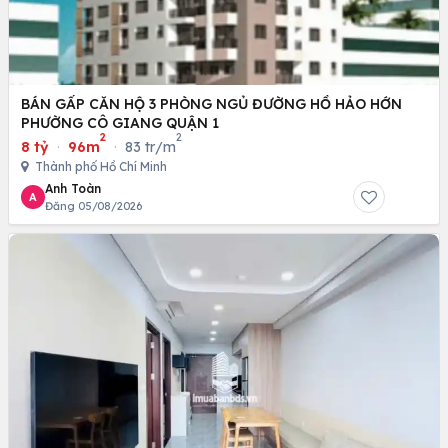
BÁN GẤP CĂN HỘ 3 PHÒNG NGỦ ĐƯỜNG HỒ HẢO HỚN
PHƯỜNG CÔ GIANG QUẬN 1
2
2
8 tỷ
·
96m
·
83 tr/m
Thành phố Hồ Chí Minh
Anh Toàn
A
Đăng 05/08/2026