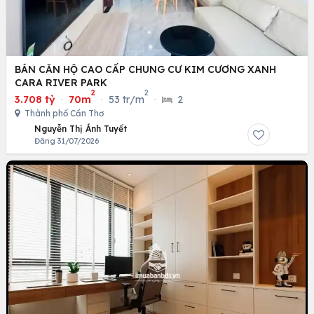
BÁN CĂN HỘ CAO CẤP CHUNG CƯ KIM CƯƠNG XANH
CARA RIVER PARK
2
2
3.708 tỷ
·
70m
·
53 tr/m
·
2
Thành phố Cần Thơ
Nguyễn Thị Ánh Tuyết
Đăng 31/07/2026