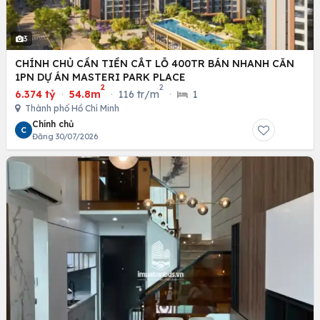
3
CHÍNH CHỦ CẦN TIỀN CẮT LỖ 400TR BÁN NHANH CĂN
1PN DỰ ÁN MASTERI PARK PLACE
2
2
6.374 tỷ
·
54.8m
·
116 tr/m
·
1
Thành phố Hồ Chí Minh
Chính chủ
C
Đăng 30/07/2026