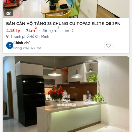
3
BÁN CĂN HỘ TẦNG 33 CHUNG CƯ TOPAZ ELITE Q8 2PN
2
2
4.15 tỷ
·
74m
·
56 tr/m
·
2
Thành phố Hồ Chí Minh
Chính chủ
C
Đăng 28/07/2026