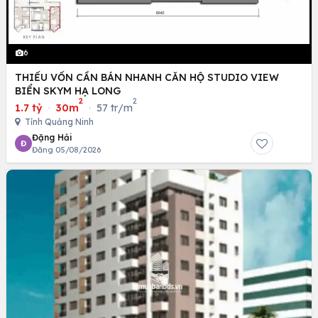
6
THIẾU VỐN CẦN BÁN NHANH CĂN HỘ STUDIO VIEW
BIỂN SKYM HẠ LONG
2
2
1.7 tỷ
·
30m
·
57 tr/m
Tỉnh Quảng Ninh
Đặng Hải
Đ
Đăng 05/08/2026