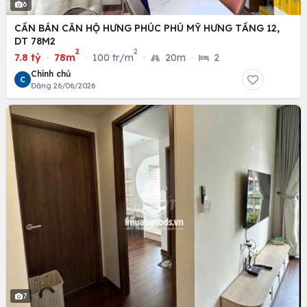
6
CẦN BÁN CĂN HỘ HƯNG PHÚC PHÚ MỸ HƯNG TẦNG 12,
DT 78M2
2
2
7.8 tỷ
·
78m
·
100 tr/m
·
20m
·
2
Chính chủ
C
Đăng 26/06/2026
7