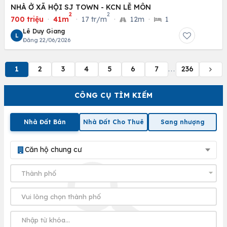
NHÀ Ở XÃ HỘI SJ TOWN - KCN LỄ MÔN
2
2
700 triệu
·
41m
·
17 tr/m
·
12m
·
1
Lê Duy Giang
L
Đăng 22/06/2026
1
2
3
4
5
6
7
236
...
CÔNG CỤ TÌM KIẾM
Nhà Đất Bán
Nhà Đất Cho Thuê
Sang nhượng
Căn hộ chung cư