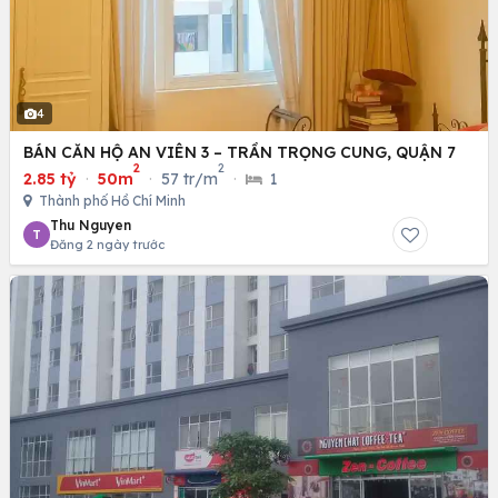
4
BÁN CĂN HỘ AN VIÊN 3 – TRẦN TRỌNG CUNG, QUẬN 7
2
2
2.85 tỷ
·
50m
·
57 tr/m
·
1
Thành phố Hồ Chí Minh
Thu Nguyen
T
Đăng 2 ngày trước