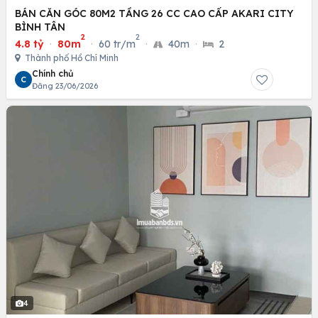
BÁN CĂN GÓC 80M2 TẦNG 26 CC CAO CẤP AKARI CITY
BÌNH TÂN
2
2
4.8 tỷ
·
80m
·
60 tr/m
·
40m
·
2
Thành phố Hồ Chí Minh
Chính chủ
C
Đăng 23/06/2026
4