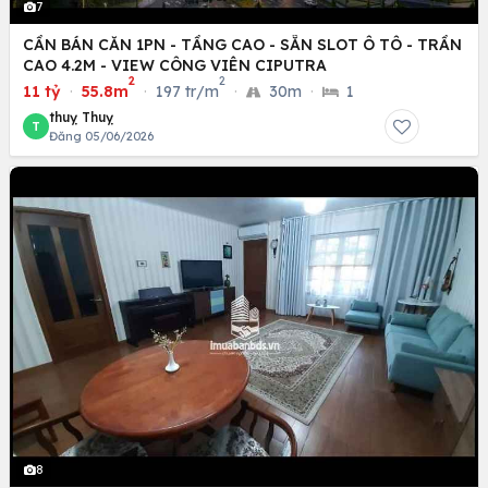
7
CẦN BÁN CĂN 1PN - TẦNG CAO - SẴN SLOT Ô TÔ - TRẦN
CAO 4.2M - VIEW CÔNG VIÊN CIPUTRA
2
2
11 tỷ
·
55.8m
·
197 tr/m
·
30m
·
1
thuỵ Thuỵ
T
Đăng 05/06/2026
8