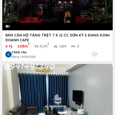
5
BÁN CĂN HỘ TẦNG TRỆT 7 X 11 CC SƠN KỲ 2 ĐANG KINH
DOANH CAFE
2
2
6 tỷ
·
108m
·
56 tr/m
·
12m
·
3
Chính chủ
C
Đăng 19/06/2026