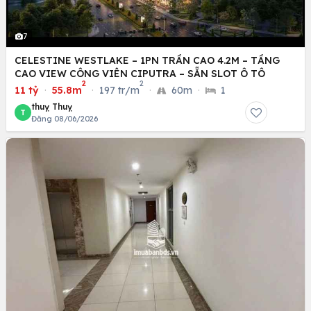
7
CELESTINE WESTLAKE – 1PN TRẦN CAO 4.2M – TẦNG
CAO VIEW CÔNG VIÊN CIPUTRA – SẴN SLOT Ô TÔ
2
2
11 tỷ
·
55.8m
·
197 tr/m
·
60m
·
1
thuỵ Thuỵ
T
Đăng 08/06/2026