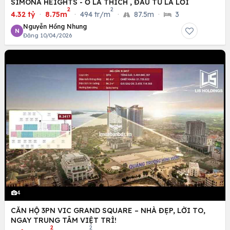
SIMONA HEIGHTS - Ở LÀ THÍCH , ĐẦU TƯ LÀ LỜI
2
2
4.32 tỷ
·
8.75m
·
494 tr/m
·
87.5m
·
3
Nguyễn Hồng Nhung
N
Đăng 10/04/2026
4
CĂN HỘ 3PN VIC GRAND SQUARE – NHÀ ĐẸP, LỜI TO,
NGAY TRUNG TÂM VIỆT TRÌ!
2
2