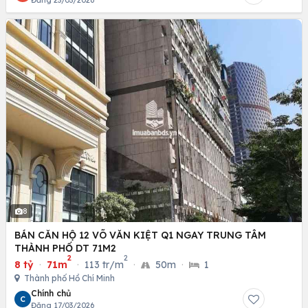
Đăng 23/03/2026
8
BÁN CĂN HỘ 12 VÕ VĂN KIỆT Q1 NGAY TRUNG TÂM
THÀNH PHỐ DT 71M2
2
2
8 tỷ
·
71m
·
113 tr/m
·
50m
·
1
Thành phố Hồ Chí Minh
Chính chủ
C
Đăng 17/03/2026