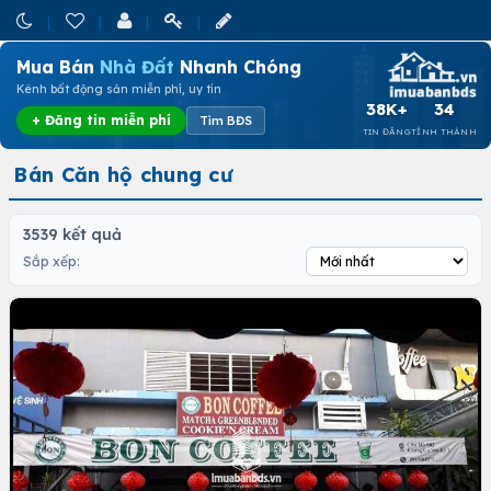
Mua Bán
Nhà Đất
Nhanh Chóng
Kênh bất động sản miễn phí, uy tín
38K+
34
+ Đăng tin miễn phí
Tìm BĐS
TIN ĐĂNG
TỈNH THÀNH
Bán Căn hộ chung cư
3539 kết quả
Sắp xếp: