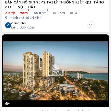
BÁN CĂN HỘ 3PN 98M2 TẠI LÝ THƯỜNG KIỆT Q11, TẦNG
8 FULL NỘI THẤT
2
2
6.5 tỷ
·
98m
·
66 tr/m
·
15m
·
3
Thành phố Hồ Chí Minh
Chính chủ
C
Đăng 19/04/2026
4