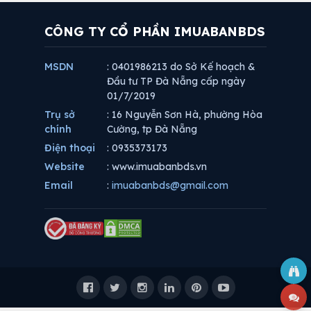
CÔNG TY CỔ PHẦN IMUABANBDS
MSDN
: 0401986213 do Sở Kế hoạch &
Đầu tư TP Đà Nẵng cấp ngày
01/7/2019
Trụ sở
: 16 Nguyễn Sơn Hà, phường Hòa
chính
Cường, tp Đà Nẵng
Điện thoại
: 0935373173
Website
: www.imuabanbds.vn
Email
:
imuabanbds@gmail.com