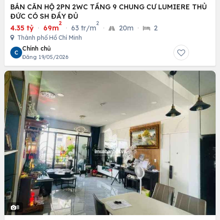
BÁN CĂN HỘ 2PN 2WC TẦNG 9 CHUNG CƯ LUMIERE THỦ
ĐỨC CÓ SH ĐẦY ĐỦ
2
2
4.35 tỷ
·
69m
·
63 tr/m
·
20m
·
2
Thành phố Hồ Chí Minh
Chính chủ
C
Đăng 19/05/2026
8