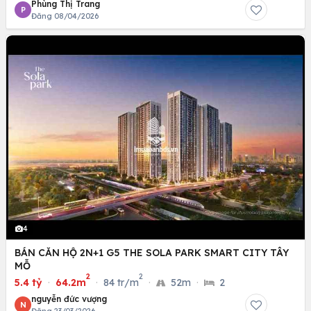
Phùng Thị Trang
P
Đăng 08/04/2026
4
BÁN CĂN HỘ 2N+1 G5 THE SOLA PARK SMART CITY TÂY
MỖ
2
2
5.4 tỷ
·
64.2m
·
84 tr/m
·
52m
·
2
nguyễn đức vượng
N