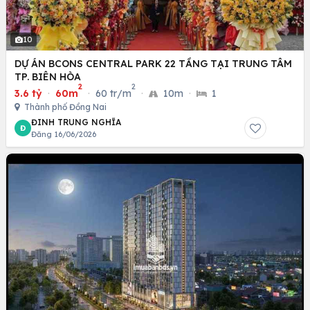
10
DỰ ÁN BCONS CENTRAL PARK 22 TẦNG TẠI TRUNG TÂM
TP. BIÊN HÒA
2
2
3.6 tỷ
·
60m
·
60 tr/m
·
10m
·
1
Thành phố Đồng Nai
ĐINH TRUNG NGHĨA
Đ
Đăng 16/06/2026