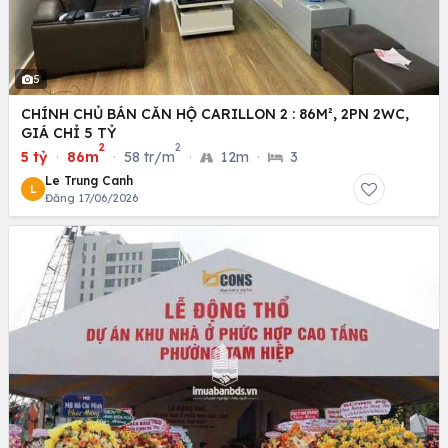
5
CHÍNH CHỦ BÁN CĂN HỘ CARILLON 2 : 86M², 2PN 2WC,
GIÁ CHỈ 5 TỶ
2
2
5 tỷ
·
86m
·
58 tr/m
·
12m
·
3
Le Trung Canh
L
Đăng 17/06/2026