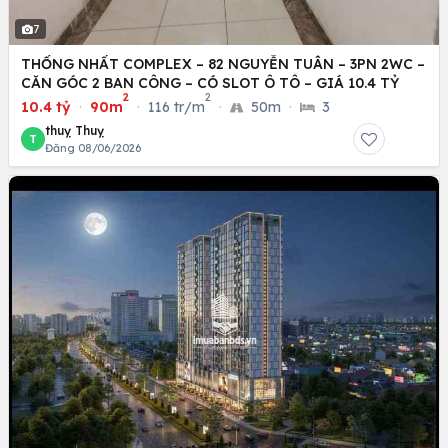
7
THỐNG NHẤT COMPLEX – 82 NGUYỄN TUÂN – 3PN 2WC –
CĂN GÓC 2 BAN CÔNG – CÓ SLOT Ô TÔ – GIÁ 10.4 TỶ
2
2
10.4 tỷ
·
90m
·
116 tr/m
·
50m
·
3
thuỵ Thuỵ
T
Đăng 08/06/2026