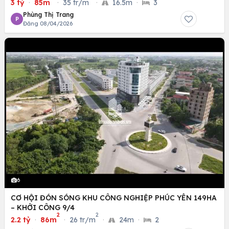
3 tỷ
·
85m
·
35 tr/m
·
16.5m
·
3
Phùng Thị Trang
P
Đăng 08/04/2026
6
CƠ HỘI ĐÓN SÓNG KHU CÔNG NGHIỆP PHÚC YÊN 149HA
– KHỞI CÔNG 9/4
2
2
2.2 tỷ
·
86m
·
26 tr/m
·
24m
·
2