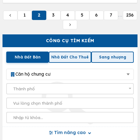
1
2
3
4
5
6
7
236
...
CÔNG CỤ TÌM KIẾM
Nhà Đất Bán
Nhà Đất Cho Thuê
Sang nhượng
Căn hộ chung cư
Tìm nâng cao