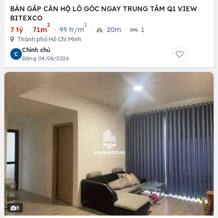
BÁN GẤP CĂN HỘ LÔ GÓC NGAY TRUNG TÂM Q1 VIEW
BITEXCO
2
2
7 tỷ
·
71m
·
99 tr/m
·
20m
·
1
Thành phố Hồ Chí Minh
Chính chủ
C
Đăng 04/06/2026
8