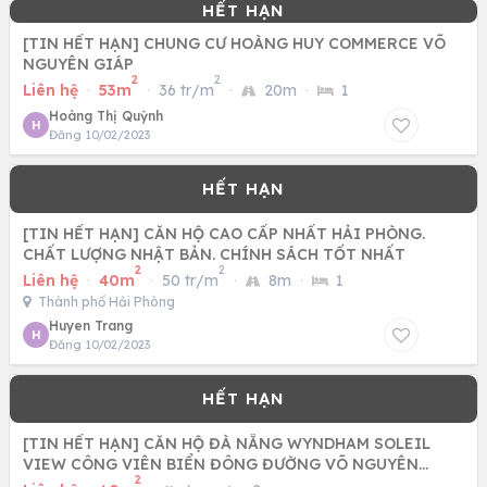
[TIN HẾT HẠN] CHUNG CƯ HOÀNG HUY COMMERCE VÕ
NGUYÊN GIÁP
2
2
Liên hệ
·
53m
·
36 tr/m
·
20m
·
1
Hoàng Thị Quỳnh
H
Đăng 10/02/2023
[TIN HẾT HẠN] CĂN HỘ CAO CẤP NHẤT HẢI PHÒNG.
CHẤT LƯỢNG NHẬT BẢN. CHÍNH SÁCH TỐT NHẤT
2
2
Liên hệ
·
40m
·
50 tr/m
·
8m
·
1
Thành phố Hải Phòng
Huyen Trang
H
Đăng 10/02/2023
[TIN HẾT HẠN] CĂN HỘ ĐÀ NẴNG WYNDHAM SOLEIL
VIEW CÔNG VIÊN BIỂN ĐÔNG ĐƯỜNG VÕ NGUYÊN
2
GIÁP. LH 0932 43 15 75