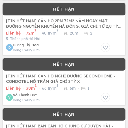
[TIN HẾT HẠN] CĂN HỘ 2PN 72M2 NẰM NGAY MẶT
ĐƯỜNG NGUYỄN KHUYẾN HÀ ĐÔNG, GIÁ CHỈ TỪ 2,8 TỶ
2
2
ĐỒNG
Liên hệ
·
72m
·
40 tr/m
·
20m
·
2
Thành phố Hà Nội
Dương Thị Hoa
D
Đăng 09/02/2023
[TIN HẾT HẠN] CĂN HỘ NGHỈ DƯỠNG SECONDHOME -
CONDOTEL HỒ TRÀM GIÁ CHỈ 2TỶ X
2
2
Liên hệ
·
38m
·
66 tr/m
·
6m
·
1
Võ Thành Đạt
V
Đăng 09/02/2023
[TIN HẾT HẠN] BÁN CĂN HỘ CHUNG CƯ DUYÊN HẢI -