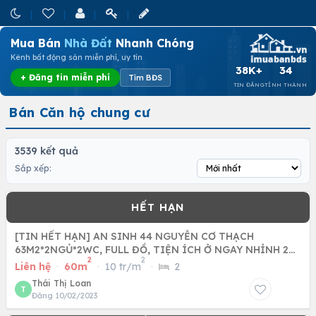
Mua Bán
Nhà Đất
Nhanh Chóng
Kênh bất động sản miễn phí, uy tín
38K+
34
+ Đăng tin miễn phí
Tìm BĐS
TIN ĐĂNG
TỈNH THÀNH
Bán Căn hộ chung cư
3539 kết quả
Sắp xếp:
[TIN HẾT HẠN] AN SINH 44 NGUYỄN CƠ THẠCH
63M2*2NGỦ*2WC, FULL ĐỒ, TIỆN ÍCH Ở NGAY NHỈNH 2
2
2
TỶ
Liên hệ
·
60m
·
10 tr/m
·
2
Thái Thị Loan
T
Đăng 10/02/2023