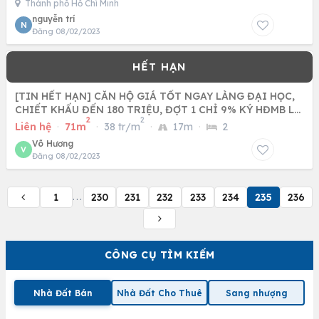
Thành phố Hồ Chí Minh
nguyễn trí
N
Đăng 08/02/2023
[TIN HẾT HẠN] CĂN HỘ GIÁ TỐT NGAY LÀNG ĐẠI HỌC,
CHIẾT KHẤU ĐẾN 180 TRIỆU, ĐỢT 1 CHỈ 9% KÝ HĐMB LH
2
2
0938938612
Liên hệ
·
71m
·
38 tr/m
·
17m
·
2
Võ Hương
V
Đăng 08/02/2023
1
230
231
232
233
234
235
236
...
CÔNG CỤ TÌM KIẾM
Nhà Đất Bán
Nhà Đất Cho Thuê
Sang nhượng