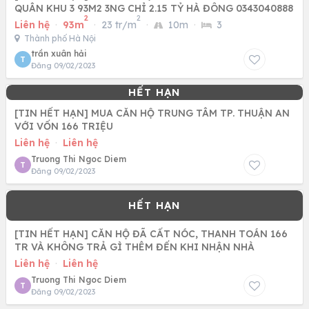
QUÂN KHU 3 93M2 3NG CHỈ 2.15 TỶ HÀ ĐÔNG 0343040888
2
2
Liên hệ
·
93m
·
23 tr/m
·
10m
·
3
Thành phố Hà Nội
trần xuân hải
T
Đăng 09/02/2023
[TIN HẾT HẠN] MUA CĂN HỘ TRUNG TÂM TP. THUẬN AN
VỚI VỐN 166 TRIỆU
Liên hệ
·
Liên hệ
Truong Thi Ngoc Diem
T
Đăng 09/02/2023
[TIN HẾT HẠN] CĂN HỘ ĐÃ CẤT NÓC, THANH TOÁN 166
TR VÀ KHÔNG TRẢ GÌ THÊM ĐẾN KHI NHẬN NHÀ
Liên hệ
·
Liên hệ
Truong Thi Ngoc Diem
T
Đăng 09/02/2023