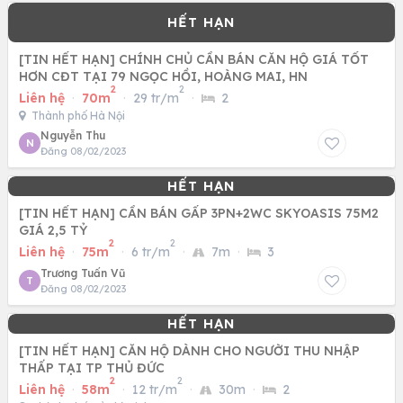
[TIN HẾT HẠN] CHÍNH CHỦ CẦN BÁN CĂN HỘ GIÁ TỐT
HƠN CĐT TẠI 79 NGỌC HỒI, HOÀNG MAI, HN
2
2
Liên hệ
·
70m
·
29 tr/m
·
2
Thành phố Hà Nội
Nguyễn Thu
N
Đăng 08/02/2023
[TIN HẾT HẠN] CẦN BÁN GẤP 3PN+2WC SKYOASIS 75M2
GIÁ 2,5 TỶ
2
2
Liên hệ
·
75m
·
6 tr/m
·
7m
·
3
Trương Tuấn Vũ
T
Đăng 08/02/2023
[TIN HẾT HẠN] CĂN HỘ DÀNH CHO NGƯỜI THU NHẬP
THẤP TẠI TP THỦ ĐỨC
2
2
Liên hệ
·
58m
·
12 tr/m
·
30m
·
2