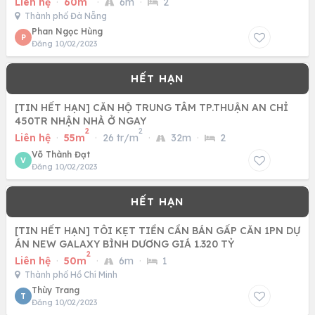
Liên hệ
·
60m
·
6m
·
2
Thành phố Đà Nẵng
Phan Ngọc Hùng
P
Đăng 10/02/2023
[TIN HẾT HẠN] CĂN HỘ TRUNG TÂM TP.THUẬN AN CHỈ
450TR NHẬN NHÀ Ở NGAY
2
2
Liên hệ
·
55m
·
26 tr/m
·
32m
·
2
Võ Thành Đạt
V
Đăng 10/02/2023
[TIN HẾT HẠN] TÔI KẸT TIỀN CẦN BÁN GẤP CĂN 1PN DỰ
ÁN NEW GALAXY BÌNH DƯƠNG GIÁ 1.320 TỶ
2
Liên hệ
·
50m
·
6m
·
1
Thành phố Hồ Chí Minh
Thùy Trang
T
Đăng 10/02/2023