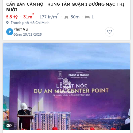
CẦN BÁN CĂN HỘ TRUNG TÂM QUẬN 1 ĐƯỜNG MẠC THỊ
BƯỞI
2
2
5.5 tỷ
·
31m
·
177 tr/m
·
50m
·
1
Thành phố Hồ Chí Minh
Phat Vu
P
Đăng 25/12/2025
5