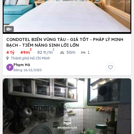
6
CONDOTEL BIỂN VŨNG TÀU - GIÁ TỐT - PHÁP LÝ MINH
BẠCH - TIỀM NĂNG SINH LỜI LỚN
2
2
4 tỷ
·
49m
·
82 tr/m
·
50m
·
1
Thành phố Hồ Chí Minh
Phạm Hà
P
Đăng 16/12/2025