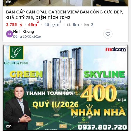
5
BÁN GẤP CĂN OPAL GARDEN VIEW BAN CÔNG CỰC ĐẸP,
GIÁ 2 TỶ 785, DIỆN TÍCH 70M2
2
2
2.785 tỷ
·
65m
·
43 tr/m
·
8m
·
2
Minh Khang
M
Đăng 10/01/2026
6