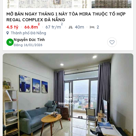
MỞ BÁN NGAY THÁNG 1 NÀY TÒA MIRA THUỘC TỔ HỢP
REGAL COMPLEX ĐÀ NẴNG
2
2
4.5 tỷ
·
66.8m
·
67 tr/m
·
40m
·
2
Thành phố Đà Nẵng
Nguyễn Đức Tình
N
Đăng 16/01/2026