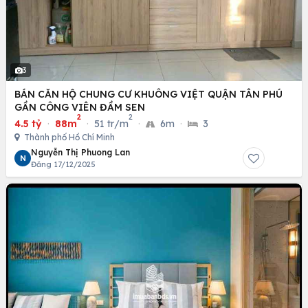
3
BÁN CĂN HỘ CHUNG CƯ KHUÔNG VIỆT QUẬN TÂN PHÚ
GẦN CÔNG VIÊN ĐẦM SEN
2
2
4.5 tỷ
·
88m
·
51 tr/m
·
6m
·
3
Thành phố Hồ Chí Minh
Nguyễn Thị Phuong Lan
N
Đăng 17/12/2025