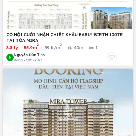
CƠ HỘI CUỐI NHẬN CHIẾT KHẤU EARLY-BIRTH 100TR
TẠI TÒA MIRA
2
2
3.3 tỷ
·
55.9m
·
59 tr/m
·
40m
·
1
Nguyễn Đức Tình
N
Đăng 26/01/2026