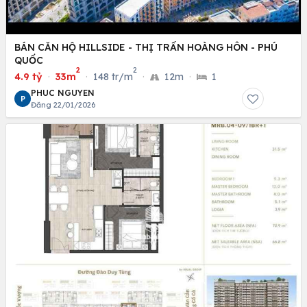
BÁN CĂN HỘ HILLSIDE - THỊ TRẤN HOÀNG HÔN - PHÚ
QUỐC
2
2
4.9 tỷ
·
33m
·
148 tr/m
·
12m
·
1
PHUC NGUYEN
P
Đăng 22/01/2026