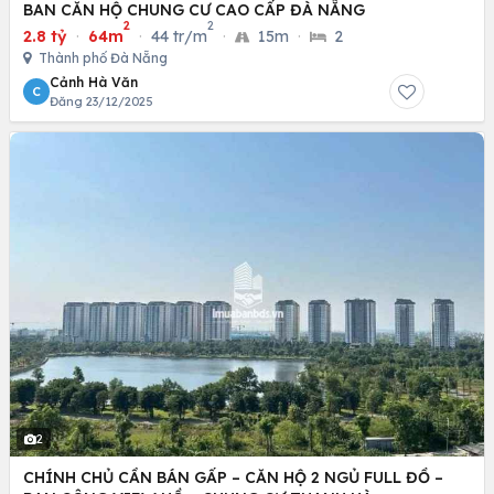
BAN CĂN HỘ CHUNG CƯ CAO CẤP ĐÀ NẴNG
2
2
2.8 tỷ
·
64m
·
44 tr/m
·
15m
·
2
Thành phố Đà Nẵng
Cảnh Hà Văn
C
Đăng 23/12/2025
2
CHÍNH CHỦ CẦN BÁN GẤP – CĂN HỘ 2 NGỦ FULL ĐỒ –