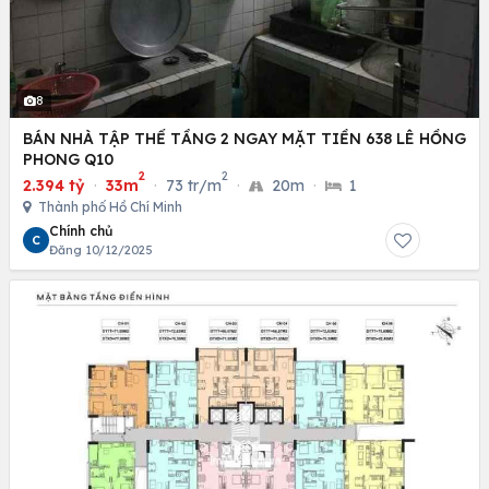
8
BÁN NHÀ TẬP THỂ TẦNG 2 NGAY MẶT TIỀN 638 LÊ HỒNG
PHONG Q10
2
2
2.394 tỷ
·
33m
·
73 tr/m
·
20m
·
1
Thành phố Hồ Chí Minh
Chính chủ
C
Đăng 10/12/2025