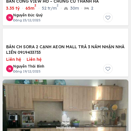
BAN CÔNG VIEW HỒ – CHUNG CƯ THANH HÀ
2
2
3.35 tỷ
·
65m
·
52 tr/m
·
30m
·
2
Nguyễn Đức Quý
N
Đăng 23/12/2025
BÁN CH SORA 2 CẠNH AEON MALL TRẢ 3 NĂM NHẬN NHÀ
LIỀN 0919433733
Liên hệ
·
Liên hệ
Nguyễn Thái Bình
N
Đăng 19/12/2025