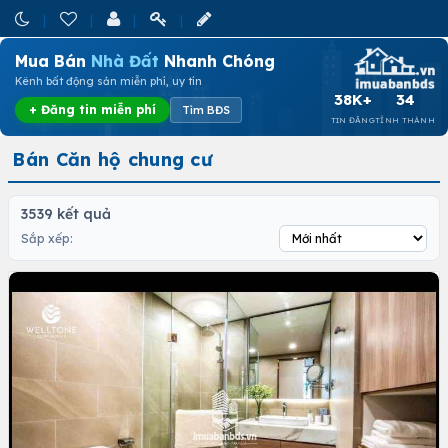
Mua Bán
Nhà Đất
Nhanh Chóng
Kênh bất động sản miễn phí, uy tín
38K+
34
+ Đăng tin miễn phí
Tìm BĐS
TIN ĐĂNG
TỈNH THÀNH
Bán Căn hộ chung cư
3539 kết quả
Sắp xếp: