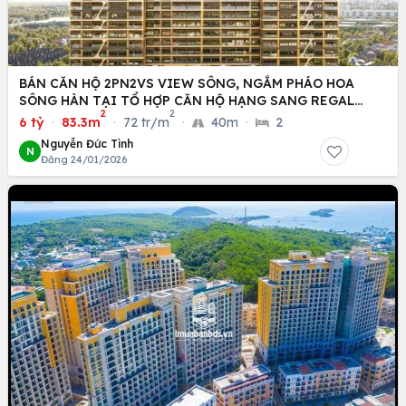
BÁN CĂN HỘ 2PN2VS VIEW SÔNG, NGẮM PHÁO HOA
SÔNG HÀN TẠI TỔ HỢP CĂN HỘ HẠNG SANG REGAL
2
2
COMPLEX
6 tỷ
·
83.3m
·
72 tr/m
·
40m
·
2
Nguyễn Đức Tình
N
Đăng 24/01/2026