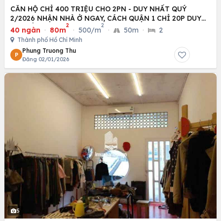
CĂN HỘ CHỈ 400 TRIỆU CHO 2PN - DUY NHẤT QUÝ
2/2026 NHẬN NHÀ Ở NGAY, CÁCH QUẬN 1 CHỈ 20P DUY
2
2
CHUYỂN
40 ngàn
·
80m
·
500/m
·
50m
·
2
Thành phố Hồ Chí Minh
Phung Truong Thu
P
Đăng 02/01/2026
5