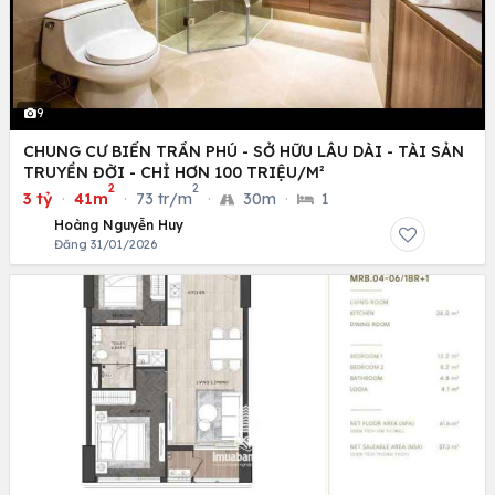
9
CHUNG CƯ BIỂN TRẦN PHÚ - SỞ HỮU LÂU DÀI - TÀI SẢN
TRUYỀN ĐỜI - CHỈ HƠN 100 TRIỆU/M²
2
2
3 tỷ
·
41m
·
73 tr/m
·
30m
·
1
Hoàng Nguyễn Huy
Đăng 31/01/2026