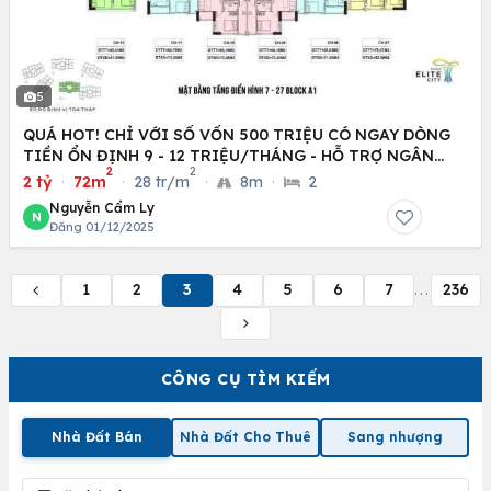
5
QUÁ HOT! CHỈ VỚI SỐ VỐN 500 TRIỆU CÓ NGAY DÒNG
TIỀN ỔN ĐỊNH 9 - 12 TRIỆU/THÁNG - HỖ TRỢ NGÂN
2
2
HÀNG 0%
2 tỷ
·
72m
·
28 tr/m
·
8m
·
2
Nguyễn Cẩm Ly
N
Đăng 01/12/2025
1
2
3
4
5
6
7
236
...
CÔNG CỤ TÌM KIẾM
Nhà Đất Bán
Nhà Đất Cho Thuê
Sang nhượng