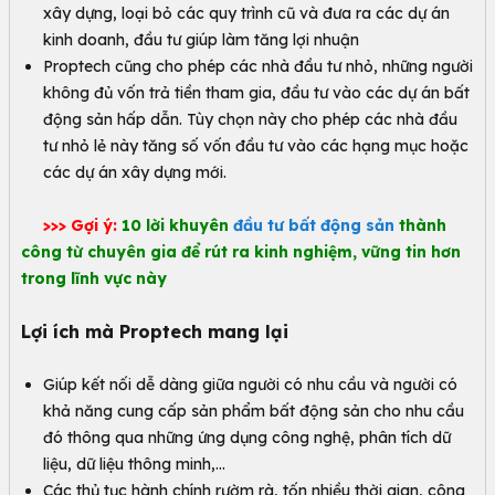
xây dựng, loại bỏ các quy trình cũ và đưa ra các dự án
kinh doanh, đầu tư giúp làm tăng lợi nhuận
Proptech cũng cho phép các nhà đầu tư nhỏ, những người
không đủ vốn trả tiền tham gia, đầu tư vào các dự án bất
động sản hấp dẫn. Tùy chọn này cho phép các nhà đầu
tư nhỏ lẻ này tăng số vốn đầu tư vào các hạng mục hoặc
các dự án xây dựng mới.
>>> Gợi ý:
10 lời khuyên
đầu tư bất động sản
thành
công từ chuyên gia để rút ra kinh nghiệm, vững tin hơn
trong lĩnh vực này
Lợi ích mà Proptech mang lại
Giúp kết nối dễ dàng giữa người có nhu cầu và người có
khả năng cung cấp sản phẩm bất động sản cho nhu cầu
đó thông qua những ứng dụng công nghệ, phân tích dữ
liệu, dữ liệu thông minh,…
Các thủ tục hành chính rườm rà, tốn nhiều thời gian, công