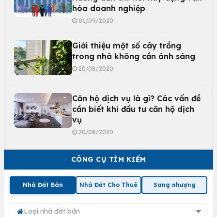
hóa doanh nghiệp
01/09/2020
Giới thiệu một số cây trồng
trong nhà không cần ánh sáng
20/08/2020
Căn hộ dịch vụ là gì? Các vấn đề
cần biết khi đầu tư căn hộ dịch
vụ
20/08/2020
CÔNG CỤ TÌM KIẾM
Nhà Đất Bán
Nhà Đất Cho Thuê
Sang nhượng
Loại nhà đất bán