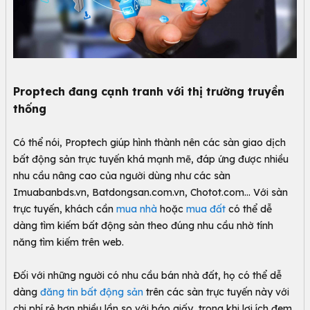
Proptech đang cạnh tranh với thị trường truyền
thống
Có thể nói, Proptech giúp hình thành nên các sàn giao dịch
bất động sản trực tuyến khá mạnh mẽ, đáp ứng được nhiều
nhu cầu nâng cao của người dùng như các sàn
Imuabanbds.vn, Batdongsan.com.vn, Chotot.com... Với sàn
trực tuyến, khách cần
mua nhà
hoặc
mua đất
có thể dễ
dàng tìm kiếm bất động sản theo đúng nhu cầu nhờ tính
năng tìm kiếm trên web.
Đối với những người có nhu cầu bán nhà đất, họ có thể dễ
dàng
đăng tin bất động sản
trên các sàn trực tuyến này với
chi phí rẻ hơn nhiều lần so với báo giấy, trong khi lợi ích đem