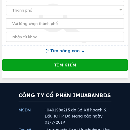
Tìm nâng cao
CÔNG TY CỔ PHẦN IMUABANBDS
MSDN
: 0401986213 do Sở Kế hoạch &
Đầu tư TP Đà Nẵng cấp ngày
01/7/2019
Trụ sở
: 16 Nguyễn Sơn Hà, phường Hòa