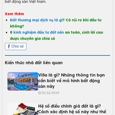
bất động sản Việt Nam.
Xem thêm
Đất thương mại dịch vụ là gì
? Có rủi ro khi đầu tư
không?
8
kinh nghiệm đầu tư đất nền
an toàn, sinh lời cao
được chuyên gia chia sẻ
Chia sẻ
Kiến thức nhà đất liên quan
Villa là gì? Những thông tin bạn
cần biết về mô hình bất động
sản này
13/12/2019
Hệ số điều chỉnh giá đất là gì?
Cách xác định hệ số này như thế