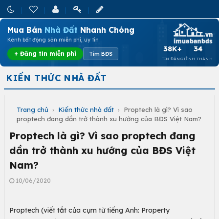
Mua Bán
Nhà Đất
Nhanh Chóng
Kênh bất động sản miễn phí, uy tín
38K+
34
+ Đăng tin miễn phí
Tìm BĐS
TIN ĐĂNG
TỈNH THÀNH
KIẾN THỨC NHÀ ĐẤT
Trang chủ
›
Kiến thức nhà đất
›
Proptech là gì? Vì sao
proptech đang dần trở thành xu hướng của BĐS Việt Nam?
Proptech là gì? Vì sao proptech đang
dần trở thành xu hướng của BĐS Việt
Nam?
10/06/2020
Proptech (viết tắt của cụm từ tiếng Anh: Property