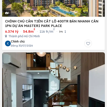
3
CHÍNH CHỦ CẦN TIỀN CẮT LỖ 400TR BÁN NHANH CĂN
1PN DỰ ÁN MASTERI PARK PLACE
2
2
6.374 tỷ
·
54.8m
·
116 tr/m
·
1
Thành phố Hồ Chí Minh
Chính chủ
C
Đăng 30/07/2026