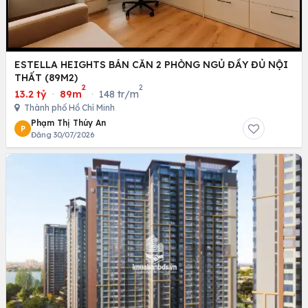
ESTELLA HEIGHTS BÁN CĂN 2 PHÒNG NGỦ ĐẦY ĐỦ NỘI
THẤT (89M2)
2
2
13.2 tỷ
·
89m
·
148 tr/m
Thành phố Hồ Chí Minh
Phạm Thị Thúy An
P
Đăng 30/07/2026