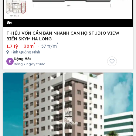
6
THIẾU VỐN CẦN BÁN NHANH CĂN HỘ STUDIO VIEW
BIỂN SKYM HẠ LONG
2
2
1.7 tỷ
·
30m
·
57 tr/m
Tỉnh Quảng Ninh
Đặng Hải
Đ
Đăng 2 ngày trước