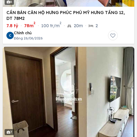
6
CẦN BÁN CĂN HỘ HƯNG PHÚC PHÚ MỸ HƯNG TẦNG 12,
DT 78M2
2
2
7.8 tỷ
·
78m
·
100 tr/m
·
20m
·
2
Chính chủ
C
Đăng 26/06/2026
7