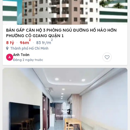
BÁN GẤP CĂN HỘ 3 PHÒNG NGỦ ĐƯỜNG HỒ HẢO HỚN
PHƯỜNG CÔ GIANG QUẬN 1
2
2
8 tỷ
·
96m
·
83 tr/m
Thành phố Hồ Chí Minh
Anh Toàn
A
Đăng 2 ngày trước