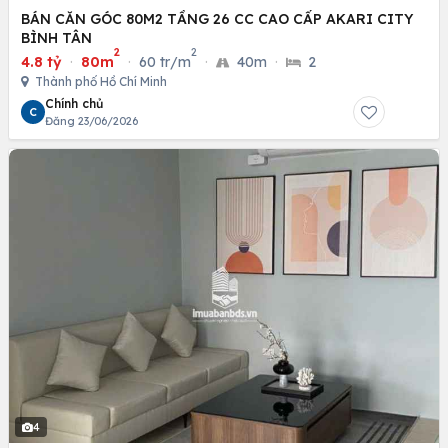
BÁN CĂN GÓC 80M2 TẦNG 26 CC CAO CẤP AKARI CITY
BÌNH TÂN
2
2
4.8 tỷ
·
80m
·
60 tr/m
·
40m
·
2
Thành phố Hồ Chí Minh
Chính chủ
C
Đăng 23/06/2026
4