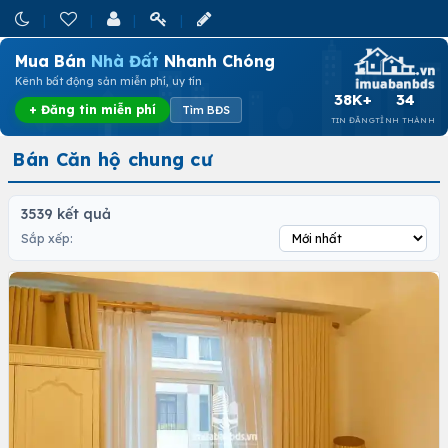
Mua Bán
Nhà Đất
Nhanh Chóng
Kênh bất động sản miễn phí, uy tín
38K+
34
+ Đăng tin miễn phí
Tìm BĐS
TIN ĐĂNG
TỈNH THÀNH
Bán Căn hộ chung cư
3539 kết quả
Sắp xếp: