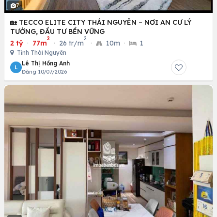
7
🏡 TECCO ELITE CITY THÁI NGUYÊN – NƠI AN CƯ LÝ
TƯỞNG, ĐẦU TƯ BỀN VỮNG
2
2
2 tỷ
·
77m
·
26 tr/m
·
10m
·
1
Tỉnh Thái Nguyên
Lê Thị Hồng Anh
L
Đăng 10/07/2026