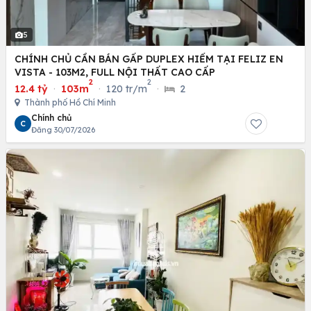
5
CHÍNH CHỦ CẦN BÁN GẤP DUPLEX HIẾM TẠI FELIZ EN
VISTA - 103M2, FULL NỘI THẤT CAO CẤP
2
2
12.4 tỷ
·
103m
·
120 tr/m
·
2
Thành phố Hồ Chí Minh
Chính chủ
C
Đăng 30/07/2026