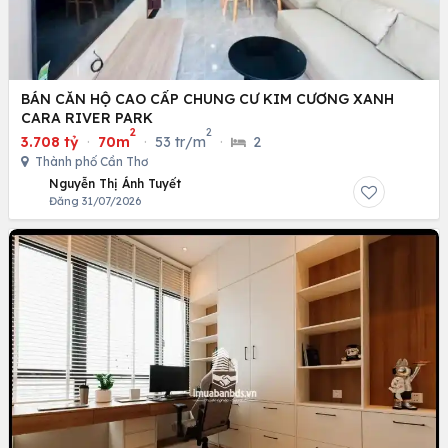
BÁN CĂN HỘ CAO CẤP CHUNG CƯ KIM CƯƠNG XANH
CARA RIVER PARK
2
2
3.708 tỷ
·
70m
·
53 tr/m
·
2
Thành phố Cần Thơ
Nguyễn Thị Ánh Tuyết
Đăng 31/07/2026