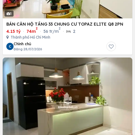
3
BÁN CĂN HỘ TẦNG 33 CHUNG CƯ TOPAZ ELITE Q8 2PN
2
2
4.15 tỷ
·
74m
·
56 tr/m
·
2
Thành phố Hồ Chí Minh
Chính chủ
C
Đăng 28/07/2026