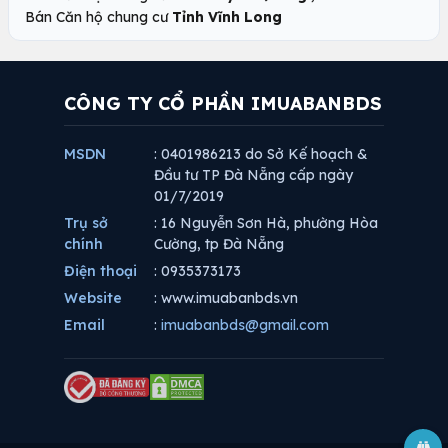
Bán Căn hộ chung cư
Tỉnh Vĩnh Long
CÔNG TY CỔ PHẦN IMUABANBDS
MSDN
: 0401986213 do Sở Kế hoạch &
Đầu tư TP Đà Nẵng cấp ngày
01/7/2019
Trụ sở
: 16 Nguyễn Sơn Hà, phường Hòa
chính
Cường, tp Đà Nẵng
Điện thoại
: 0935373173
Website
: www.imuabanbds.vn
Email
:
imuabanbds@gmail.com