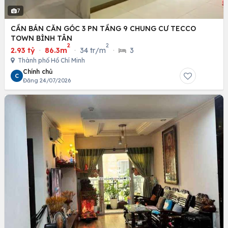
7
CẦN BÁN CĂN GÓC 3 PN TẦNG 9 CHUNG CƯ TECCO
TOWN BÌNH TÂN
2
2
2.93 tỷ
·
86.3m
·
34 tr/m
·
3
Thành phố Hồ Chí Minh
Chính chủ
C
Đăng 24/07/2026