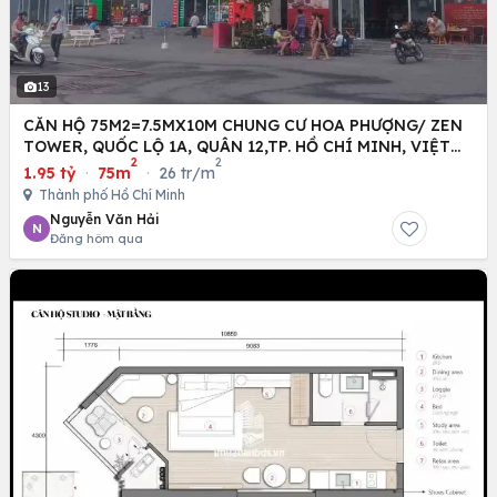
13
CĂN HỘ 75M2=7.5MX10M CHUNG CƯ HOA PHƯỢNG/ ZEN
TOWER, QUỐC LỘ 1A, QUÂN 12,TP. HỒ CHÍ MINH, VIỆT
2
2
NAM
1.95 tỷ
·
75m
·
26 tr/m
Thành phố Hồ Chí Minh
Nguyễn Văn Hải
N
Đăng hôm qua