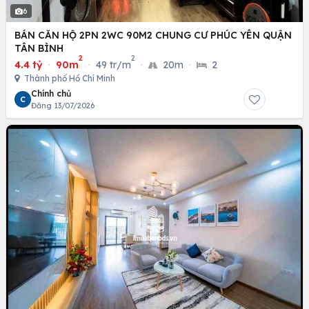
6
BÁN CĂN HỘ 2PN 2WC 90M2 CHUNG CƯ PHÚC YÊN QUẬN
TÂN BÌNH
2
2
4.4 tỷ
·
90m
·
49 tr/m
·
20m
·
2
Thành phố Hồ Chí Minh
Chính chủ
C
Đăng 13/07/2026