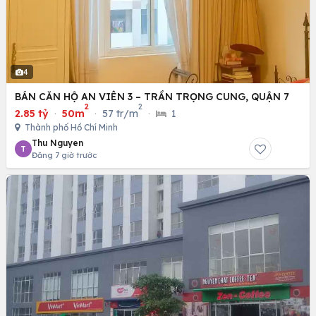
4
BÁN CĂN HỘ AN VIÊN 3 – TRẦN TRỌNG CUNG, QUẬN 7
2
2
2.85 tỷ
·
50m
·
57 tr/m
·
1
Thành phố Hồ Chí Minh
Thu Nguyen
T
Đăng 7 giờ trước