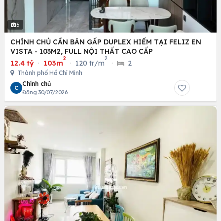
5
CHÍNH CHỦ CẦN BÁN GẤP DUPLEX HIẾM TẠI FELIZ EN
VISTA - 103M2, FULL NỘI THẤT CAO CẤP
2
2
12.4 tỷ
·
103m
·
120 tr/m
·
2
Thành phố Hồ Chí Minh
Chính chủ
C
Đăng 30/07/2026