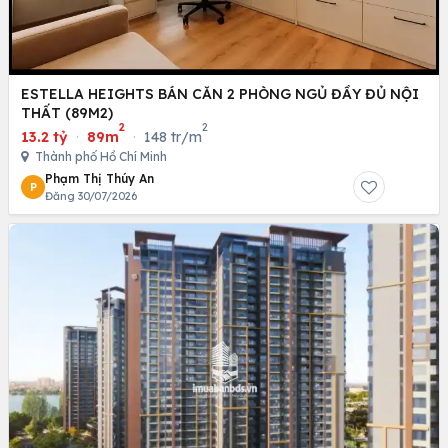
ESTELLA HEIGHTS BÁN CĂN 2 PHÒNG NGỦ ĐẦY ĐỦ NỘI
THẤT (89M2)
2
2
13.2 tỷ
·
89m
·
148 tr/m
Thành phố Hồ Chí Minh
Phạm Thị Thúy An
P
Đăng 30/07/2026