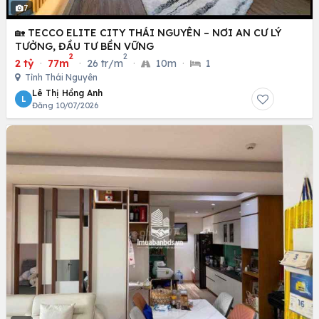
7
🏡 TECCO ELITE CITY THÁI NGUYÊN – NƠI AN CƯ LÝ
TƯỞNG, ĐẦU TƯ BỀN VỮNG
2
2
2 tỷ
·
77m
·
26 tr/m
·
10m
·
1
Tỉnh Thái Nguyên
Lê Thị Hồng Anh
L
Đăng 10/07/2026