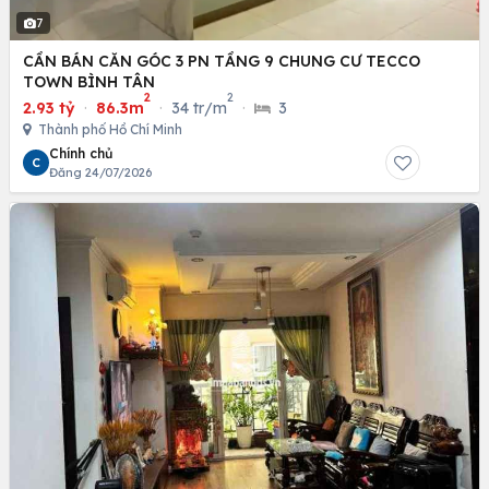
7
CẦN BÁN CĂN GÓC 3 PN TẦNG 9 CHUNG CƯ TECCO
TOWN BÌNH TÂN
2
2
2.93 tỷ
·
86.3m
·
34 tr/m
·
3
Thành phố Hồ Chí Minh
Chính chủ
C
Đăng 24/07/2026