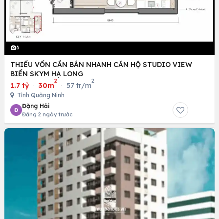
6
THIẾU VỐN CẦN BÁN NHANH CĂN HỘ STUDIO VIEW
BIỂN SKYM HẠ LONG
2
2
1.7 tỷ
·
30m
·
57 tr/m
Tỉnh Quảng Ninh
Đặng Hải
Đ
Đăng 2 ngày trước