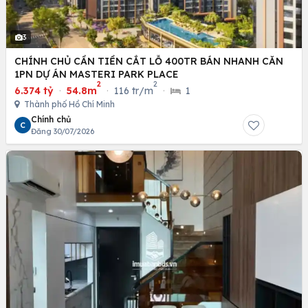
3
CHÍNH CHỦ CẦN TIỀN CẮT LỖ 400TR BÁN NHANH CĂN
1PN DỰ ÁN MASTERI PARK PLACE
2
2
6.374 tỷ
·
54.8m
·
116 tr/m
·
1
Thành phố Hồ Chí Minh
Chính chủ
C
Đăng 30/07/2026