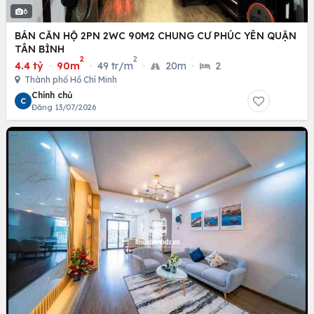
6
BÁN CĂN HỘ 2PN 2WC 90M2 CHUNG CƯ PHÚC YÊN QUẬN
TÂN BÌNH
2
2
4.4 tỷ
·
90m
·
49 tr/m
·
20m
·
2
Thành phố Hồ Chí Minh
Chính chủ
C
Đăng 13/07/2026