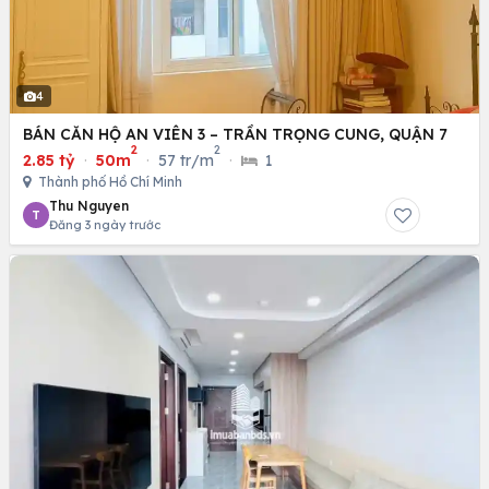
4
BÁN CĂN HỘ AN VIÊN 3 – TRẦN TRỌNG CUNG, QUẬN 7
2
2
2.85 tỷ
·
50m
·
57 tr/m
·
1
Thành phố Hồ Chí Minh
Thu Nguyen
T
Đăng 3 ngày trước