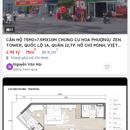
13
CĂN HỘ 75M2=7.5MX10M CHUNG CƯ HOA PHƯỢNG/ ZEN
TOWER, QUỐC LỘ 1A, QUÂN 12,TP. HỒ CHÍ MINH, VIỆT
2
2
NAM
1.95 tỷ
·
75m
·
26 tr/m
Thành phố Hồ Chí Minh
Nguyễn Văn Hải
N
Đăng hôm qua