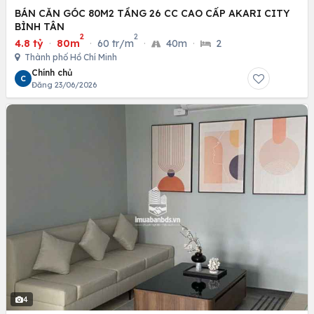
BÁN CĂN GÓC 80M2 TẦNG 26 CC CAO CẤP AKARI CITY
BÌNH TÂN
2
2
4.8 tỷ
·
80m
·
60 tr/m
·
40m
·
2
Thành phố Hồ Chí Minh
Chính chủ
C
Đăng 23/06/2026
4