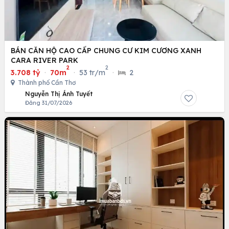
BÁN CĂN HỘ CAO CẤP CHUNG CƯ KIM CƯƠNG XANH
CARA RIVER PARK
2
2
3.708 tỷ
·
70m
·
53 tr/m
·
2
Thành phố Cần Thơ
Nguyễn Thị Ánh Tuyết
Đăng 31/07/2026