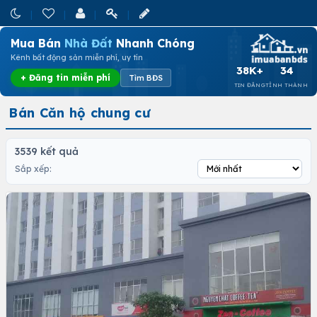
Mua Bán
Nhà Đất
Nhanh Chóng
Kênh bất động sản miễn phí, uy tín
38K+
34
+ Đăng tin miễn phí
Tìm BĐS
TIN ĐĂNG
TỈNH THÀNH
Bán Căn hộ chung cư
3539 kết quả
Sắp xếp: