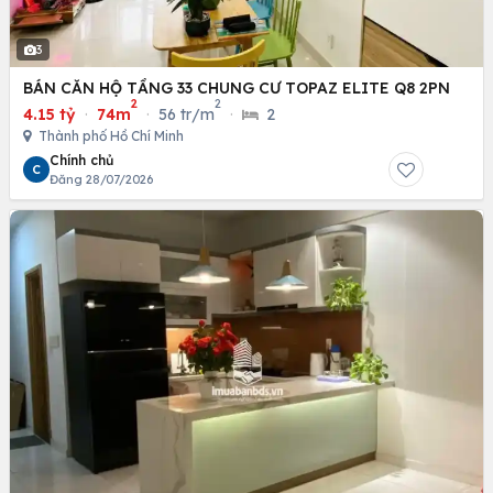
3
BÁN CĂN HỘ TẦNG 33 CHUNG CƯ TOPAZ ELITE Q8 2PN
2
2
4.15 tỷ
·
74m
·
56 tr/m
·
2
Thành phố Hồ Chí Minh
Chính chủ
C
Đăng 28/07/2026