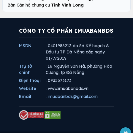
Bán Căn hộ chung cư
Tỉnh Vĩnh Long
CÔNG TY CỔ PHẦN IMUABANBDS
MSDN
: 0401986213 do Sở Kế hoạch &
Đầu tư TP Đà Nẵng cấp ngày
01/7/2019
Trụ sở
: 16 Nguyễn Sơn Hà, phường Hòa
chính
Cường, tp Đà Nẵng
Điện thoại
: 0935373173
Website
: www.imuabanbds.vn
Email
:
imuabanbds@gmail.com