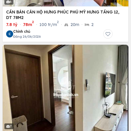
6
CẦN BÁN CĂN HỘ HƯNG PHÚC PHÚ MỸ HƯNG TẦNG 12,
DT 78M2
2
2
7.8 tỷ
·
78m
·
100 tr/m
·
20m
·
2
Chính chủ
C
Đăng 26/06/2026
7