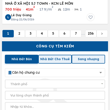
NHÀ Ở XÃ HỘI SJ TOWN - KCN LỄ MÔN
2
2
700 triệu
·
41m
·
17 tr/m
·
12m
·
1
Lê Duy Giang
L
Đăng 22/06/2026
1
2
3
4
5
6
7
236
...
CÔNG CỤ TÌM KIẾM
Nhà Đất Bán
Nhà Đất Cho Thuê
Sang nhượng
Căn hộ chung cư