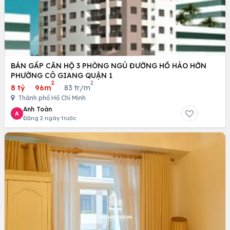
BÁN GẤP CĂN HỘ 3 PHÒNG NGỦ ĐƯỜNG HỒ HẢO HỚN
PHƯỜNG CÔ GIANG QUẬN 1
2
2
8 tỷ
·
96m
·
83 tr/m
Thành phố Hồ Chí Minh
Anh Toàn
A
Đăng 2 ngày trước