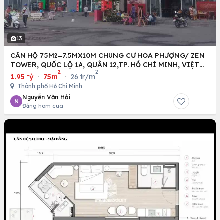
13
CĂN HỘ 75M2=7.5MX10M CHUNG CƯ HOA PHƯỢNG/ ZEN
TOWER, QUỐC LỘ 1A, QUÂN 12,TP. HỒ CHÍ MINH, VIỆT
2
2
NAM
1.95 tỷ
·
75m
·
26 tr/m
Thành phố Hồ Chí Minh
Nguyễn Văn Hải
N
Đăng hôm qua