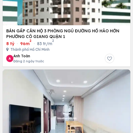
BÁN GẤP CĂN HỘ 3 PHÒNG NGỦ ĐƯỜNG HỒ HẢO HỚN
PHƯỜNG CÔ GIANG QUẬN 1
2
2
8 tỷ
·
96m
·
83 tr/m
Thành phố Hồ Chí Minh
Anh Toàn
A
Đăng 2 ngày trước