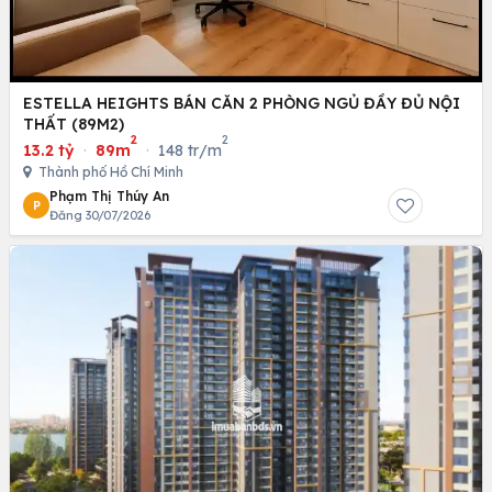
ESTELLA HEIGHTS BÁN CĂN 2 PHÒNG NGỦ ĐẦY ĐỦ NỘI
THẤT (89M2)
2
2
13.2 tỷ
·
89m
·
148 tr/m
Thành phố Hồ Chí Minh
Phạm Thị Thúy An
P
Đăng 30/07/2026