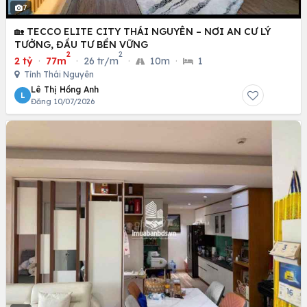
7
🏡 TECCO ELITE CITY THÁI NGUYÊN – NƠI AN CƯ LÝ
TƯỞNG, ĐẦU TƯ BỀN VỮNG
2
2
2 tỷ
·
77m
·
26 tr/m
·
10m
·
1
Tỉnh Thái Nguyên
Lê Thị Hồng Anh
L
Đăng 10/07/2026