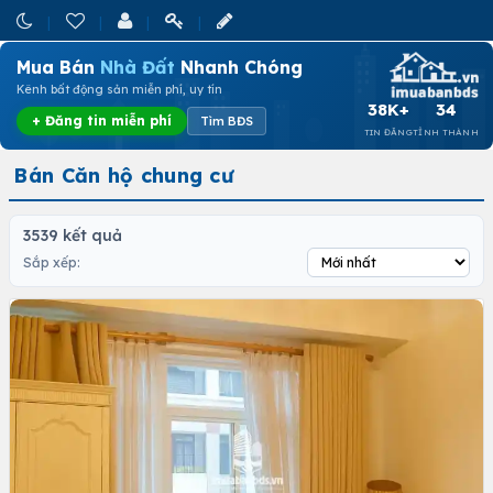
Mua Bán
Nhà Đất
Nhanh Chóng
Kênh bất động sản miễn phí, uy tín
38K+
34
+ Đăng tin miễn phí
Tìm BĐS
TIN ĐĂNG
TỈNH THÀNH
Bán Căn hộ chung cư
3539 kết quả
Sắp xếp: