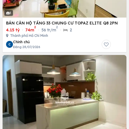
3
BÁN CĂN HỘ TẦNG 33 CHUNG CƯ TOPAZ ELITE Q8 2PN
2
2
4.15 tỷ
·
74m
·
56 tr/m
·
2
Thành phố Hồ Chí Minh
Chính chủ
C
Đăng 28/07/2026