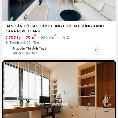
BÁN CĂN HỘ CAO CẤP CHUNG CƯ KIM CƯƠNG XANH
CARA RIVER PARK
2
2
3.708 tỷ
·
70m
·
53 tr/m
·
2
Thành phố Cần Thơ
Nguyễn Thị Ánh Tuyết
Đăng 31/07/2026