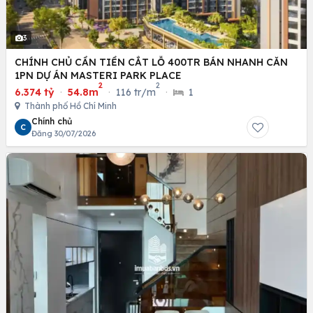
3
CHÍNH CHỦ CẦN TIỀN CẮT LỖ 400TR BÁN NHANH CĂN
1PN DỰ ÁN MASTERI PARK PLACE
2
2
6.374 tỷ
·
54.8m
·
116 tr/m
·
1
Thành phố Hồ Chí Minh
Chính chủ
C
Đăng 30/07/2026