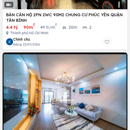
6
BÁN CĂN HỘ 2PN 2WC 90M2 CHUNG CƯ PHÚC YÊN QUẬN
TÂN BÌNH
2
2
4.4 tỷ
·
90m
·
49 tr/m
·
20m
·
2
Thành phố Hồ Chí Minh
Chính chủ
C
Đăng 13/07/2026