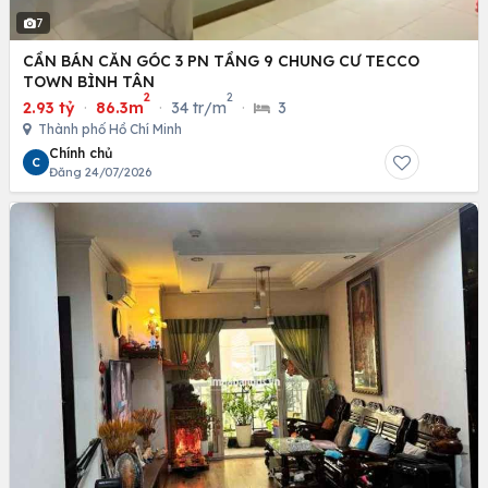
7
CẦN BÁN CĂN GÓC 3 PN TẦNG 9 CHUNG CƯ TECCO
TOWN BÌNH TÂN
2
2
2.93 tỷ
·
86.3m
·
34 tr/m
·
3
Thành phố Hồ Chí Minh
Chính chủ
C
Đăng 24/07/2026