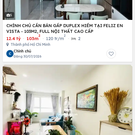
5
CHÍNH CHỦ CẦN BÁN GẤP DUPLEX HIẾM TẠI FELIZ EN
VISTA - 103M2, FULL NỘI THẤT CAO CẤP
2
2
12.4 tỷ
·
103m
·
120 tr/m
·
2
Thành phố Hồ Chí Minh
Chính chủ
C
Đăng 30/07/2026