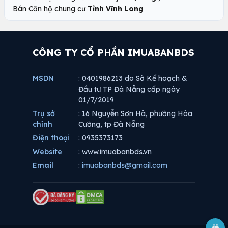
Bán Căn hộ chung cư
Tỉnh Vĩnh Long
CÔNG TY CỔ PHẦN IMUABANBDS
MSDN
: 0401986213 do Sở Kế hoạch &
Đầu tư TP Đà Nẵng cấp ngày
01/7/2019
Trụ sở
: 16 Nguyễn Sơn Hà, phường Hòa
chính
Cường, tp Đà Nẵng
Điện thoại
: 0935373173
Website
: www.imuabanbds.vn
Email
:
imuabanbds@gmail.com