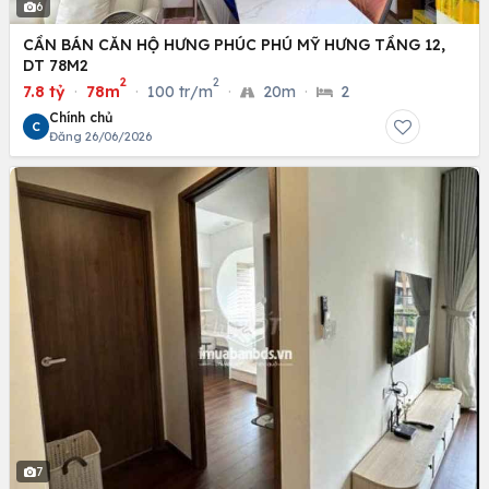
6
CẦN BÁN CĂN HỘ HƯNG PHÚC PHÚ MỸ HƯNG TẦNG 12,
DT 78M2
2
2
7.8 tỷ
·
78m
·
100 tr/m
·
20m
·
2
Chính chủ
C
Đăng 26/06/2026
7