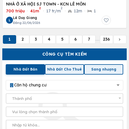
NHÀ Ở XÃ HỘI SJ TOWN - KCN LỄ MÔN
2
2
700 triệu
·
41m
·
17 tr/m
·
12m
·
1
Lê Duy Giang
L
Đăng 22/06/2026
1
2
3
4
5
6
7
236
...
CÔNG CỤ TÌM KIẾM
Nhà Đất Bán
Nhà Đất Cho Thuê
Sang nhượng
Căn hộ chung cư