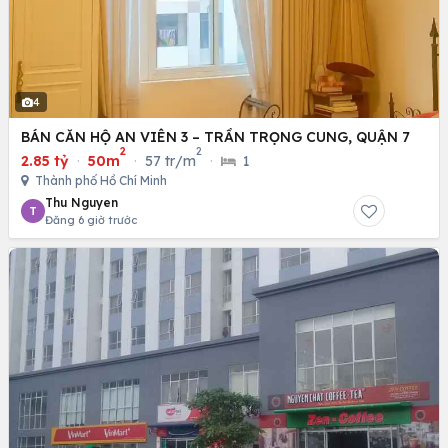
4
BÁN CĂN HỘ AN VIÊN 3 – TRẦN TRỌNG CUNG, QUẬN 7
2
2
2.85 tỷ
·
50m
·
57 tr/m
·
1
Thành phố Hồ Chí Minh
Thu Nguyen
T
Đăng 6 giờ trước