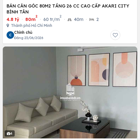
BÁN CĂN GÓC 80M2 TẦNG 26 CC CAO CẤP AKARI CITY
BÌNH TÂN
2
2
4.8 tỷ
·
80m
·
60 tr/m
·
40m
·
2
Thành phố Hồ Chí Minh
Chính chủ
C
Đăng 23/06/2026
4