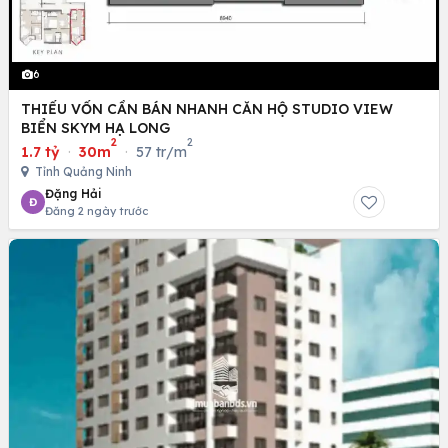
6
THIẾU VỐN CẦN BÁN NHANH CĂN HỘ STUDIO VIEW
BIỂN SKYM HẠ LONG
2
2
1.7 tỷ
·
30m
·
57 tr/m
Tỉnh Quảng Ninh
Đặng Hải
Đ
Đăng 2 ngày trước