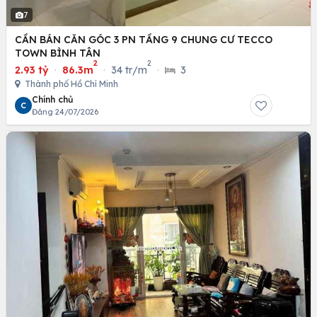
7
CẦN BÁN CĂN GÓC 3 PN TẦNG 9 CHUNG CƯ TECCO
TOWN BÌNH TÂN
2
2
2.93 tỷ
·
86.3m
·
34 tr/m
·
3
Thành phố Hồ Chí Minh
Chính chủ
C
Đăng 24/07/2026