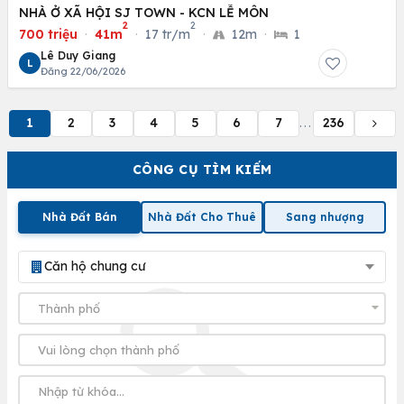
NHÀ Ở XÃ HỘI SJ TOWN - KCN LỄ MÔN
2
2
700 triệu
·
41m
·
17 tr/m
·
12m
·
1
Lê Duy Giang
L
Đăng 22/06/2026
1
2
3
4
5
6
7
236
...
CÔNG CỤ TÌM KIẾM
Nhà Đất Bán
Nhà Đất Cho Thuê
Sang nhượng
Căn hộ chung cư