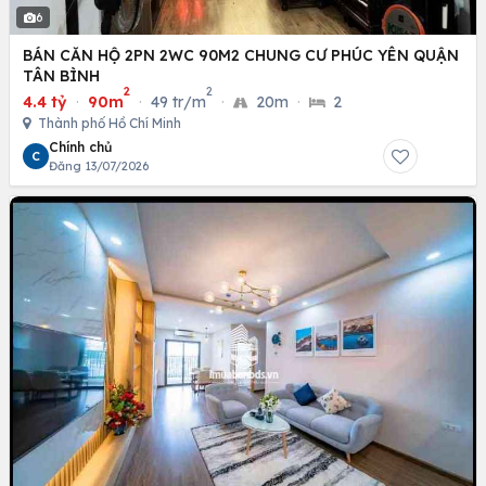
6
BÁN CĂN HỘ 2PN 2WC 90M2 CHUNG CƯ PHÚC YÊN QUẬN
TÂN BÌNH
2
2
4.4 tỷ
·
90m
·
49 tr/m
·
20m
·
2
Thành phố Hồ Chí Minh
Chính chủ
C
Đăng 13/07/2026