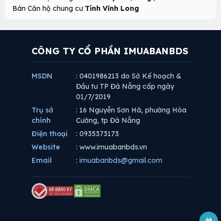
Bán Căn hộ chung cư
Tỉnh Vĩnh Long
CÔNG TY CỔ PHẦN IMUABANBDS
MSDN
: 0401986213 do Sở Kế hoạch &
Đầu tư TP Đà Nẵng cấp ngày
01/7/2019
Trụ sở
: 16 Nguyễn Sơn Hà, phường Hòa
chính
Cường, tp Đà Nẵng
Điện thoại
: 0935373173
Website
: www.imuabanbds.vn
Email
:
imuabanbds@gmail.com