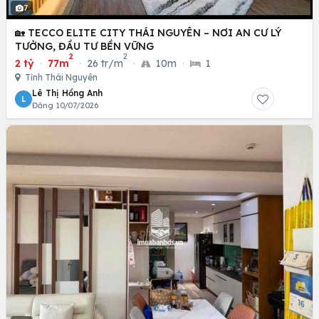
7
🏡 TECCO ELITE CITY THÁI NGUYÊN – NƠI AN CƯ LÝ
TƯỞNG, ĐẦU TƯ BỀN VỮNG
2
2
2 tỷ
·
77m
·
26 tr/m
·
10m
·
1
Tỉnh Thái Nguyên
Lê Thị Hồng Anh
L
Đăng 10/07/2026