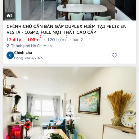
5
CHÍNH CHỦ CẦN BÁN GẤP DUPLEX HIẾM TẠI FELIZ EN
VISTA - 103M2, FULL NỘI THẤT CAO CẤP
2
2
12.4 tỷ
·
103m
·
120 tr/m
·
2
Thành phố Hồ Chí Minh
Chính chủ
C
Đăng 30/07/2026