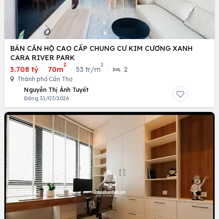
BÁN CĂN HỘ CAO CẤP CHUNG CƯ KIM CƯƠNG XANH
CARA RIVER PARK
2
2
3.708 tỷ
·
70m
·
53 tr/m
·
2
Thành phố Cần Thơ
Nguyễn Thị Ánh Tuyết
Đăng 31/07/2026