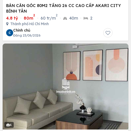
BÁN CĂN GÓC 80M2 TẦNG 26 CC CAO CẤP AKARI CITY
BÌNH TÂN
2
2
4.8 tỷ
·
80m
·
60 tr/m
·
40m
·
2
Thành phố Hồ Chí Minh
Chính chủ
C
Đăng 23/06/2026
4