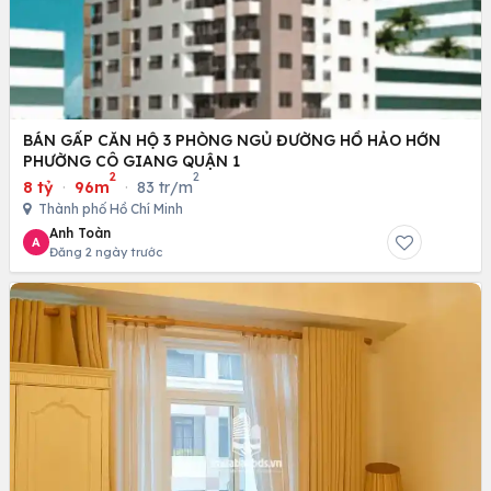
BÁN GẤP CĂN HỘ 3 PHÒNG NGỦ ĐƯỜNG HỒ HẢO HỚN
PHƯỜNG CÔ GIANG QUẬN 1
2
2
8 tỷ
·
96m
·
83 tr/m
Thành phố Hồ Chí Minh
Anh Toàn
A
Đăng 2 ngày trước