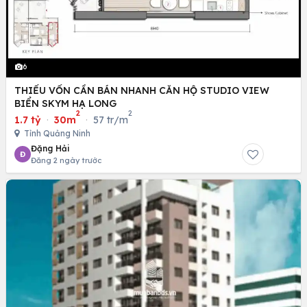
6
THIẾU VỐN CẦN BÁN NHANH CĂN HỘ STUDIO VIEW
BIỂN SKYM HẠ LONG
2
2
1.7 tỷ
·
30m
·
57 tr/m
Tỉnh Quảng Ninh
Đặng Hải
Đ
Đăng 2 ngày trước