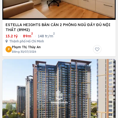
ESTELLA HEIGHTS BÁN CĂN 2 PHÒNG NGỦ ĐẦY ĐỦ NỘI
THẤT (89M2)
2
2
13.2 tỷ
·
89m
·
148 tr/m
Thành phố Hồ Chí Minh
Phạm Thị Thúy An
P
Đăng 30/07/2026