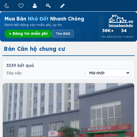
Mua Bán
Nhà Đất
Nhanh Chóng
Kênh bất động sản miễn phí, uy tín
38K+
34
+ Đăng tin miễn phí
Tìm BĐS
TIN ĐĂNG
TỈNH THÀNH
Bán Căn hộ chung cư
3539 kết quả
Sắp xếp: