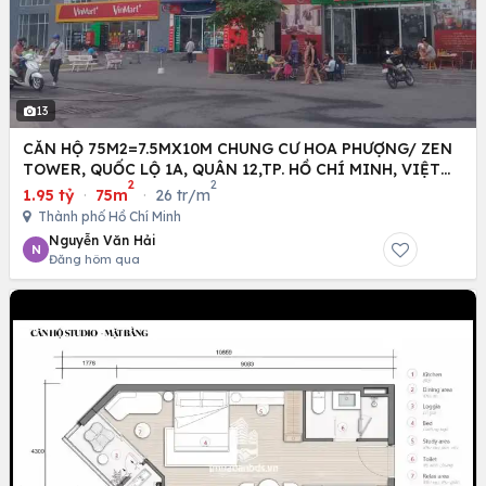
13
CĂN HỘ 75M2=7.5MX10M CHUNG CƯ HOA PHƯỢNG/ ZEN
TOWER, QUỐC LỘ 1A, QUÂN 12,TP. HỒ CHÍ MINH, VIỆT
2
2
NAM
1.95 tỷ
·
75m
·
26 tr/m
Thành phố Hồ Chí Minh
Nguyễn Văn Hải
N
Đăng hôm qua