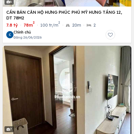
6
CẦN BÁN CĂN HỘ HƯNG PHÚC PHÚ MỸ HƯNG TẦNG 12,
DT 78M2
2
2
7.8 tỷ
·
78m
·
100 tr/m
·
20m
·
2
Chính chủ
C
Đăng 26/06/2026
7