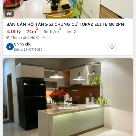
3
BÁN CĂN HỘ TẦNG 33 CHUNG CƯ TOPAZ ELITE Q8 2PN
2
2
4.15 tỷ
·
74m
·
56 tr/m
·
2
Thành phố Hồ Chí Minh
Chính chủ
C
Đăng 28/07/2026