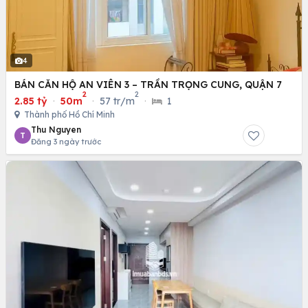
4
BÁN CĂN HỘ AN VIÊN 3 – TRẦN TRỌNG CUNG, QUẬN 7
2
2
2.85 tỷ
·
50m
·
57 tr/m
·
1
Thành phố Hồ Chí Minh
Thu Nguyen
T
Đăng 3 ngày trước