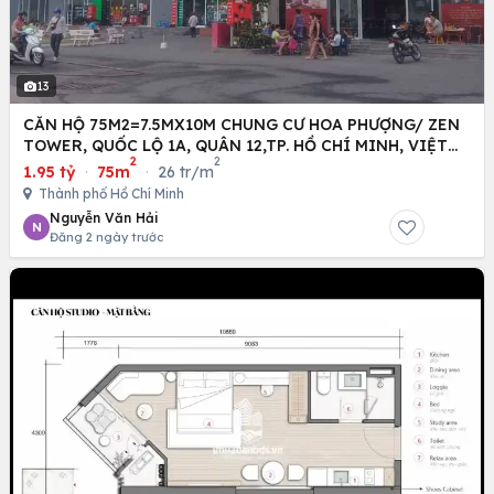
13
CĂN HỘ 75M2=7.5MX10M CHUNG CƯ HOA PHƯỢNG/ ZEN
TOWER, QUỐC LỘ 1A, QUÂN 12,TP. HỒ CHÍ MINH, VIỆT
2
2
NAM
1.95 tỷ
·
75m
·
26 tr/m
Thành phố Hồ Chí Minh
Nguyễn Văn Hải
N
Đăng 2 ngày trước