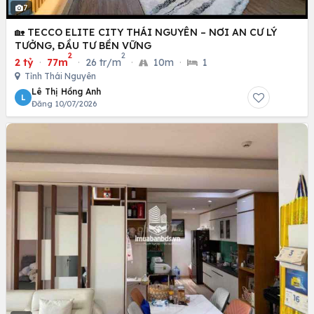
7
🏡 TECCO ELITE CITY THÁI NGUYÊN – NƠI AN CƯ LÝ
TƯỞNG, ĐẦU TƯ BỀN VỮNG
2
2
2 tỷ
·
77m
·
26 tr/m
·
10m
·
1
Tỉnh Thái Nguyên
Lê Thị Hồng Anh
L
Đăng 10/07/2026