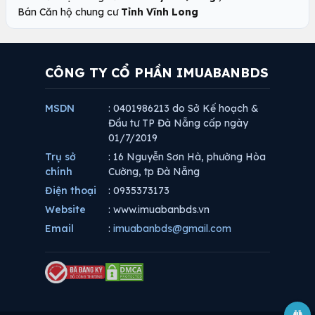
Bán Căn hộ chung cư
Tỉnh Vĩnh Long
CÔNG TY CỔ PHẦN IMUABANBDS
MSDN
: 0401986213 do Sở Kế hoạch &
Đầu tư TP Đà Nẵng cấp ngày
01/7/2019
Trụ sở
: 16 Nguyễn Sơn Hà, phường Hòa
chính
Cường, tp Đà Nẵng
Điện thoại
: 0935373173
Website
: www.imuabanbds.vn
Email
:
imuabanbds@gmail.com