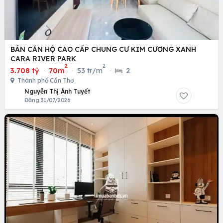
BÁN CĂN HỘ CAO CẤP CHUNG CƯ KIM CƯƠNG XANH
CARA RIVER PARK
2
2
3.708 tỷ
·
70m
·
53 tr/m
·
2
Thành phố Cần Thơ
Nguyễn Thị Ánh Tuyết
Đăng 31/07/2026