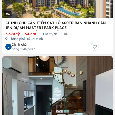
3
CHÍNH CHỦ CẦN TIỀN CẮT LỖ 400TR BÁN NHANH CĂN
1PN DỰ ÁN MASTERI PARK PLACE
2
2
6.374 tỷ
·
54.8m
·
116 tr/m
·
1
Thành phố Hồ Chí Minh
Chính chủ
C
Đăng 30/07/2026