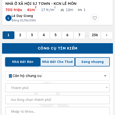
NHÀ Ở XÃ HỘI SJ TOWN - KCN LỄ MÔN
2
2
700 triệu
·
41m
·
17 tr/m
·
12m
·
1
Lê Duy Giang
L
Đăng 22/06/2026
1
2
3
4
5
6
7
236
...
CÔNG CỤ TÌM KIẾM
Nhà Đất Bán
Nhà Đất Cho Thuê
Sang nhượng
Căn hộ chung cư