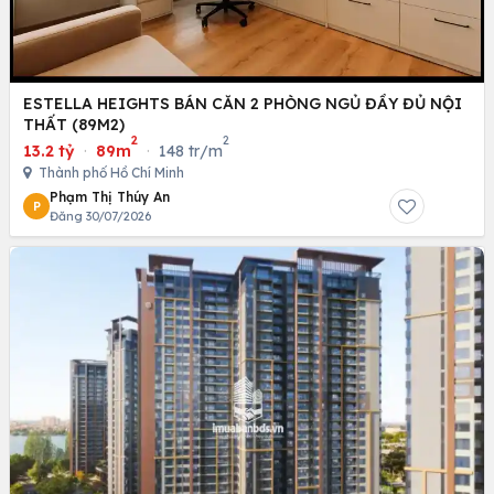
ESTELLA HEIGHTS BÁN CĂN 2 PHÒNG NGỦ ĐẦY ĐỦ NỘI
THẤT (89M2)
2
2
13.2 tỷ
·
89m
·
148 tr/m
Thành phố Hồ Chí Minh
Phạm Thị Thúy An
P
Đăng 30/07/2026