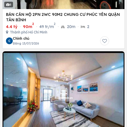
6
BÁN CĂN HỘ 2PN 2WC 90M2 CHUNG CƯ PHÚC YÊN QUẬN
TÂN BÌNH
2
2
4.4 tỷ
·
90m
·
49 tr/m
·
20m
·
2
Thành phố Hồ Chí Minh
Chính chủ
C
Đăng 13/07/2026