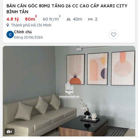
BÁN CĂN GÓC 80M2 TẦNG 26 CC CAO CẤP AKARI CITY
BÌNH TÂN
2
2
4.8 tỷ
·
80m
·
60 tr/m
·
40m
·
2
Thành phố Hồ Chí Minh
Chính chủ
C
Đăng 23/06/2026
4