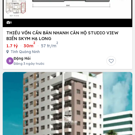
6
THIẾU VỐN CẦN BÁN NHANH CĂN HỘ STUDIO VIEW
BIỂN SKYM HẠ LONG
2
2
1.7 tỷ
·
30m
·
57 tr/m
Tỉnh Quảng Ninh
Đặng Hải
Đ
Đăng 3 ngày trước