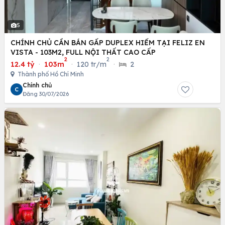
5
CHÍNH CHỦ CẦN BÁN GẤP DUPLEX HIẾM TẠI FELIZ EN
VISTA - 103M2, FULL NỘI THẤT CAO CẤP
2
2
12.4 tỷ
·
103m
·
120 tr/m
·
2
Thành phố Hồ Chí Minh
Chính chủ
C
Đăng 30/07/2026