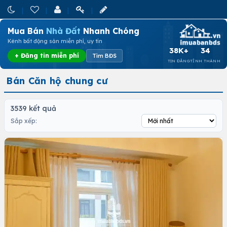
Mua Bán
Nhà Đất
Nhanh Chóng
Kênh bất động sản miễn phí, uy tín
38K+
34
+ Đăng tin miễn phí
Tìm BĐS
TIN ĐĂNG
TỈNH THÀNH
Bán Căn hộ chung cư
3539 kết quả
Sắp xếp: