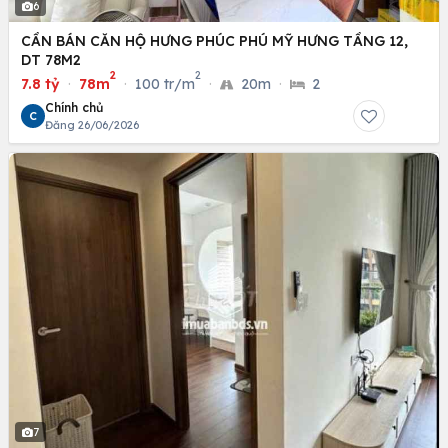
6
CẦN BÁN CĂN HỘ HƯNG PHÚC PHÚ MỸ HƯNG TẦNG 12,
DT 78M2
2
2
7.8 tỷ
·
78m
·
100 tr/m
·
20m
·
2
Chính chủ
C
Đăng 26/06/2026
7