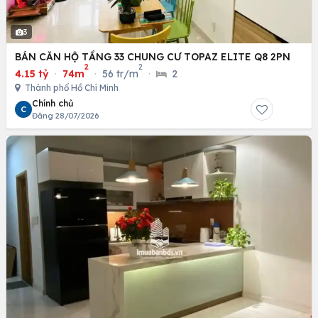
3
BÁN CĂN HỘ TẦNG 33 CHUNG CƯ TOPAZ ELITE Q8 2PN
2
2
4.15 tỷ
·
74m
·
56 tr/m
·
2
Thành phố Hồ Chí Minh
Chính chủ
C
Đăng 28/07/2026