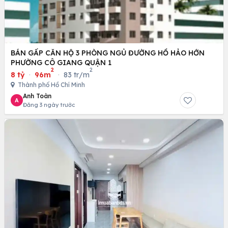
BÁN GẤP CĂN HỘ 3 PHÒNG NGỦ ĐƯỜNG HỒ HẢO HỚN
PHƯỜNG CÔ GIANG QUẬN 1
2
2
8 tỷ
·
96m
·
83 tr/m
Thành phố Hồ Chí Minh
Anh Toàn
A
Đăng 3 ngày trước