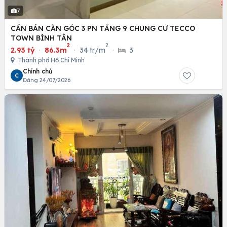
7
CẦN BÁN CĂN GÓC 3 PN TẦNG 9 CHUNG CƯ TECCO
TOWN BÌNH TÂN
2
2
2.93 tỷ
·
86.3m
·
34 tr/m
·
3
Thành phố Hồ Chí Minh
Chính chủ
C
Đăng 24/07/2026