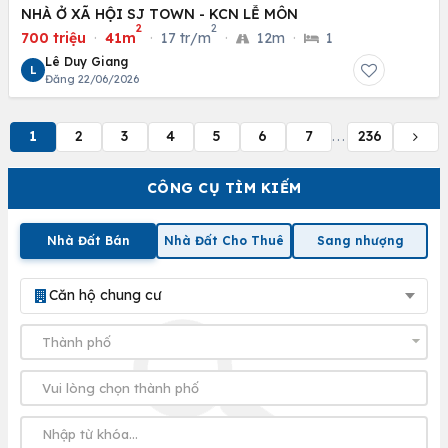
NHÀ Ở XÃ HỘI SJ TOWN - KCN LỄ MÔN
2
2
700 triệu
·
41m
·
17 tr/m
·
12m
·
1
Lê Duy Giang
L
Đăng 22/06/2026
1
2
3
4
5
6
7
236
...
CÔNG CỤ TÌM KIẾM
Nhà Đất Bán
Nhà Đất Cho Thuê
Sang nhượng
Căn hộ chung cư