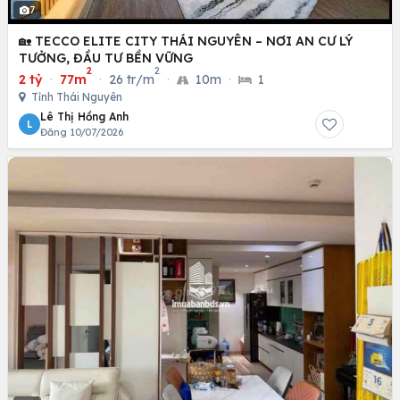
7
🏡 TECCO ELITE CITY THÁI NGUYÊN – NƠI AN CƯ LÝ
TƯỞNG, ĐẦU TƯ BỀN VỮNG
2
2
2 tỷ
·
77m
·
26 tr/m
·
10m
·
1
Tỉnh Thái Nguyên
Lê Thị Hồng Anh
L
Đăng 10/07/2026