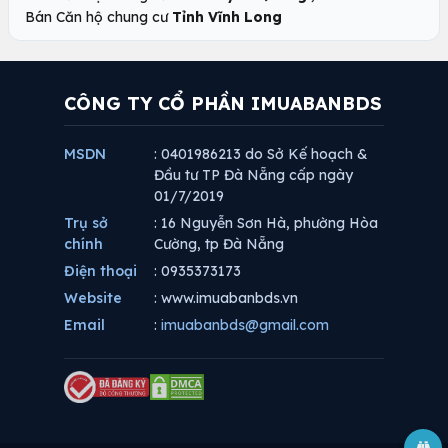
Bán Căn hộ chung cư
Tỉnh Vĩnh Long
CÔNG TY CỔ PHẦN IMUABANBDS
MSDN
: 0401986213 do Sở Kế hoạch &
Đầu tư TP Đà Nẵng cấp ngày
01/7/2019
Trụ sở
: 16 Nguyễn Sơn Hà, phường Hòa
chính
Cường, tp Đà Nẵng
Điện thoại
: 0935373173
Website
: www.imuabanbds.vn
Email
:
imuabanbds@gmail.com