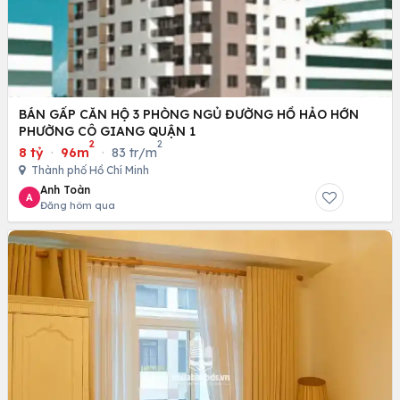
BÁN GẤP CĂN HỘ 3 PHÒNG NGỦ ĐƯỜNG HỒ HẢO HỚN
PHƯỜNG CÔ GIANG QUẬN 1
2
2
8 tỷ
·
96m
·
83 tr/m
Thành phố Hồ Chí Minh
Anh Toàn
A
Đăng hôm qua