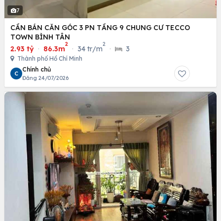
7
CẦN BÁN CĂN GÓC 3 PN TẦNG 9 CHUNG CƯ TECCO
TOWN BÌNH TÂN
2
2
2.93 tỷ
·
86.3m
·
34 tr/m
·
3
Thành phố Hồ Chí Minh
Chính chủ
C
Đăng 24/07/2026