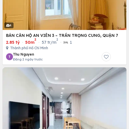
4
BÁN CĂN HỘ AN VIÊN 3 – TRẦN TRỌNG CUNG, QUẬN 7
2
2
2.85 tỷ
·
50m
·
57 tr/m
·
1
Thành phố Hồ Chí Minh
Thu Nguyen
T
Đăng 2 ngày trước