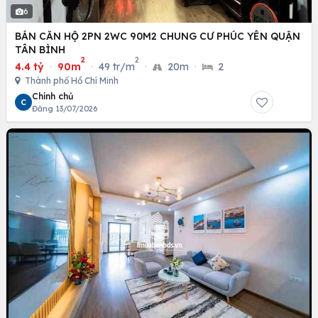
6
BÁN CĂN HỘ 2PN 2WC 90M2 CHUNG CƯ PHÚC YÊN QUẬN
TÂN BÌNH
2
2
4.4 tỷ
·
90m
·
49 tr/m
·
20m
·
2
Thành phố Hồ Chí Minh
Chính chủ
C
Đăng 13/07/2026