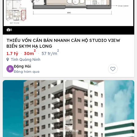
6
THIẾU VỐN CẦN BÁN NHANH CĂN HỘ STUDIO VIEW
BIỂN SKYM HẠ LONG
2
2
1.7 tỷ
·
30m
·
57 tr/m
Tỉnh Quảng Ninh
Đặng Hải
Đ
Đăng hôm qua