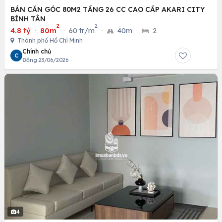
BÁN CĂN GÓC 80M2 TẦNG 26 CC CAO CẤP AKARI CITY
BÌNH TÂN
2
2
4.8 tỷ
·
80m
·
60 tr/m
·
40m
·
2
Thành phố Hồ Chí Minh
Chính chủ
C
Đăng 23/06/2026
4