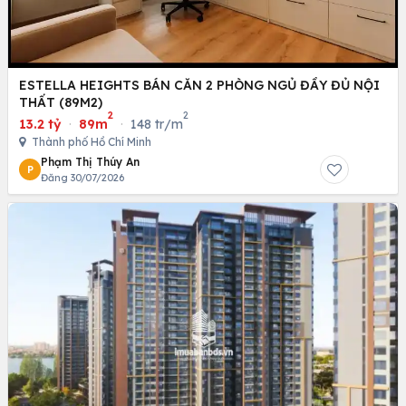
ESTELLA HEIGHTS BÁN CĂN 2 PHÒNG NGỦ ĐẦY ĐỦ NỘI
THẤT (89M2)
2
2
13.2 tỷ
·
89m
·
148 tr/m
Thành phố Hồ Chí Minh
Phạm Thị Thúy An
P
Đăng 30/07/2026