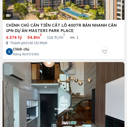
3
CHÍNH CHỦ CẦN TIỀN CẮT LỖ 400TR BÁN NHANH CĂN
1PN DỰ ÁN MASTERI PARK PLACE
2
2
6.374 tỷ
·
54.8m
·
116 tr/m
·
1
Thành phố Hồ Chí Minh
Chính chủ
C
Đăng 30/07/2026