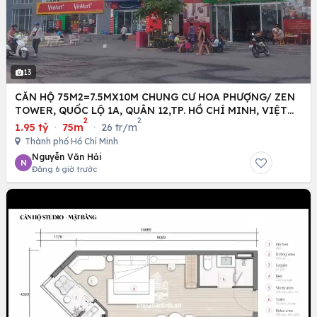
13
CĂN HỘ 75M2=7.5MX10M CHUNG CƯ HOA PHƯỢNG/ ZEN
TOWER, QUỐC LỘ 1A, QUÂN 12,TP. HỒ CHÍ MINH, VIỆT
2
2
NAM
1.95 tỷ
·
75m
·
26 tr/m
Thành phố Hồ Chí Minh
Nguyễn Văn Hải
N
Đăng 6 giờ trước