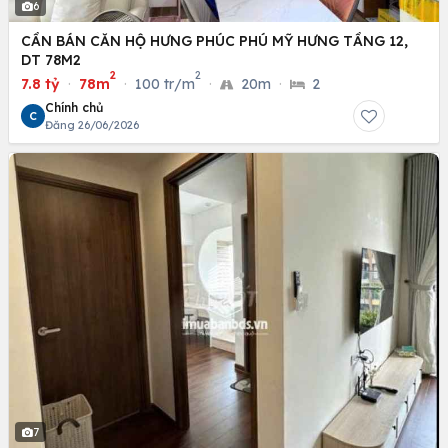
6
CẦN BÁN CĂN HỘ HƯNG PHÚC PHÚ MỸ HƯNG TẦNG 12,
DT 78M2
2
2
7.8 tỷ
·
78m
·
100 tr/m
·
20m
·
2
Chính chủ
C
Đăng 26/06/2026
7