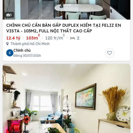
5
CHÍNH CHỦ CẦN BÁN GẤP DUPLEX HIẾM TẠI FELIZ EN
VISTA - 103M2, FULL NỘI THẤT CAO CẤP
2
2
12.4 tỷ
·
103m
·
120 tr/m
·
2
Thành phố Hồ Chí Minh
Chính chủ
C
Đăng 30/07/2026