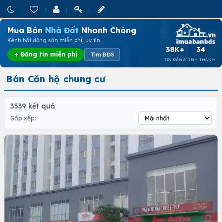
Mua Bán
Nhà Đất
Nhanh Chóng
Kênh bất động sản miễn phí, uy tín
38K+
34
+ Đăng tin miễn phí
Tìm BĐS
TIN ĐĂNG
TỈNH THÀNH
Bán Căn hộ chung cư
3539 kết quả
Sắp xếp: