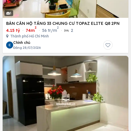
3
BÁN CĂN HỘ TẦNG 33 CHUNG CƯ TOPAZ ELITE Q8 2PN
2
2
4.15 tỷ
·
74m
·
56 tr/m
·
2
Thành phố Hồ Chí Minh
Chính chủ
C
Đăng 28/07/2026