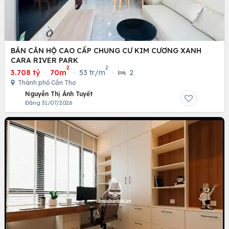
BÁN CĂN HỘ CAO CẤP CHUNG CƯ KIM CƯƠNG XANH
CARA RIVER PARK
2
2
3.708 tỷ
·
70m
·
53 tr/m
·
2
Thành phố Cần Thơ
Nguyễn Thị Ánh Tuyết
Đăng 31/07/2026