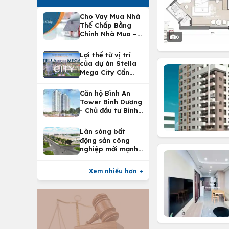
Cho Vay Mua Nhà
Thế Chấp Bằng
Chính Nhà Mua –
6
Lợi Ích Vay Mua
Nhà Tại
Lợi thế từ vị trí
Vietcombank
của dự án Stella
Mega City Cần
Thơ
Căn hộ Bình An
Tower Bình Dương
- Chủ đầu tư Bình
An Land
Làn sóng bất
động sản công
nghiệp mới mạnh
nhất 25 năm
Xem nhiều hơn +