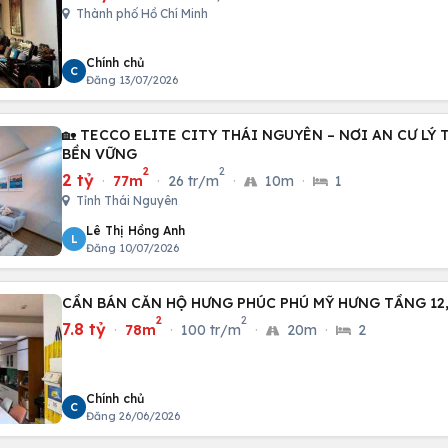
Thành phố Hồ Chí Minh
Chính chủ
C
Đăng 13/07/2026
🏡 TECCO ELITE CITY THÁI NGUYÊN – NƠI AN CƯ LÝ
BỀN VỮNG
2
2
2 tỷ
·
77m
·
26 tr/m
·
10m
·
1
Tỉnh Thái Nguyên
Lê Thị Hồng Anh
L
Đăng 10/07/2026
CẦN BÁN CĂN HỘ HƯNG PHÚC PHÚ MỸ HƯNG TẦNG 12,
2
2
7.8 tỷ
·
78m
·
100 tr/m
·
20m
·
2
Chính chủ
C
Đăng 26/06/2026