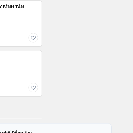
Y BÌNH TÂN
,
 phố Đồng Nai