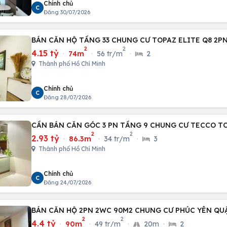
Chính chủ
C
Đăng 30/07/2026
BÁN CĂN HỘ TẦNG 33 CHUNG CƯ TOPAZ ELITE Q8 2P
2
2
4.15 tỷ
·
74m
·
56 tr/m
·
2
Thành phố Hồ Chí Minh
Chính chủ
C
Đăng 28/07/2026
CẦN BÁN CĂN GÓC 3 PN TẦNG 9 CHUNG CƯ TECCO T
2
2
2.93 tỷ
·
86.3m
·
34 tr/m
·
3
Thành phố Hồ Chí Minh
Chính chủ
C
Đăng 24/07/2026
BÁN CĂN HỘ 2PN 2WC 90M2 CHUNG CƯ PHÚC YÊN QU
2
2
4.4 tỷ
·
90m
·
49 tr/m
·
20m
·
2