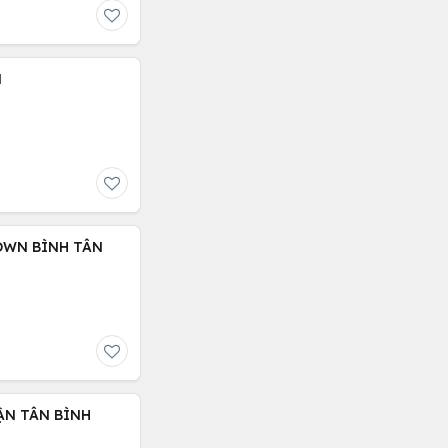
N
OWN BÌNH TÂN
ẬN TÂN BÌNH