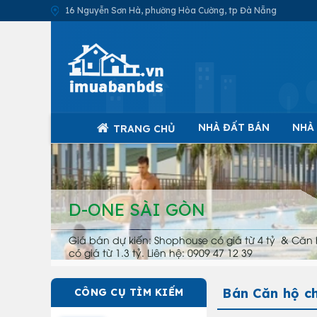
16 Nguyễn Sơn Hà, phường Hòa Cường, tp Đà Nẵng
NHÀ ĐẤT BÁN
NHÀ
TRANG CHỦ
D-ONE SÀI GÒN
Giá bán dự kiến: Shophouse có giá từ 4 tỷ & Căn 
có giá từ 1.3 tỷ. Liên hệ: 0909 47 12 39
Bán Căn hộ c
CÔNG CỤ TÌM KIẾM