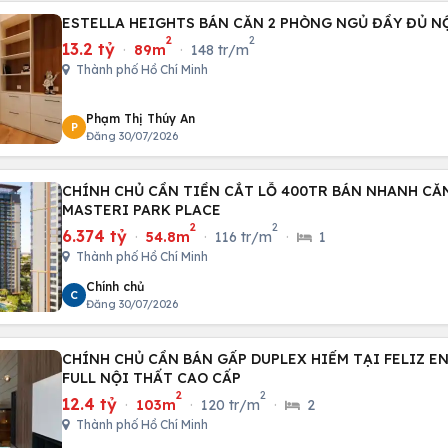
ESTELLA HEIGHTS BÁN CĂN 2 PHÒNG NGỦ ĐẦY ĐỦ NỘ
2
2
13.2 tỷ
·
89m
·
148 tr/m
Thành phố Hồ Chí Minh
Phạm Thị Thúy An
P
Đăng 30/07/2026
CHÍNH CHỦ CẦN TIỀN CẮT LỖ 400TR BÁN NHANH CĂN
MASTERI PARK PLACE
2
2
6.374 tỷ
·
54.8m
·
116 tr/m
·
1
Thành phố Hồ Chí Minh
Chính chủ
C
Đăng 30/07/2026
CHÍNH CHỦ CẦN BÁN GẤP DUPLEX HIẾM TẠI FELIZ EN 
FULL NỘI THẤT CAO CẤP
2
2
12.4 tỷ
·
103m
·
120 tr/m
·
2
Thành phố Hồ Chí Minh