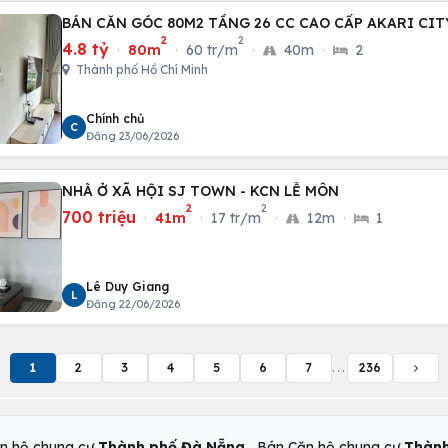
BÁN CĂN GÓC 80M2 TẦNG 26 CC CAO CẤP AKARI CIT
2
2
4.8 tỷ
·
80m
·
60 tr/m
·
40m
·
2
Thành phố Hồ Chí Minh
Chính chủ
C
Đăng 23/06/2026
NHÀ Ở XÃ HỘI SJ TOWN - KCN LỄ MÔN
2
2
700 triệu
·
41m
·
17 tr/m
·
12m
·
1
Lê Duy Giang
L
Đăng 22/06/2026
1
2
3
4
5
6
7
...
236
,
n hộ chung cư
Thành phố Đà Nẵng
Bán Căn hộ chung cư
Thành