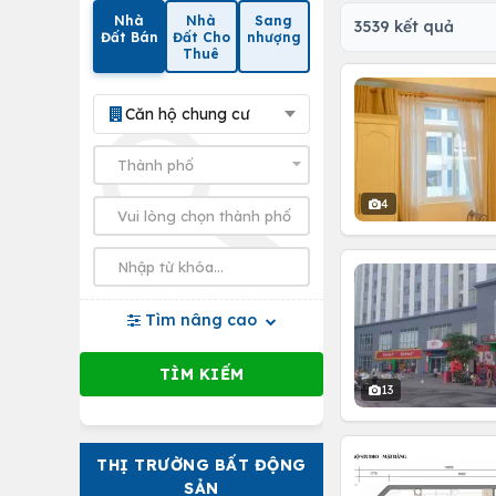
Nhà
Nhà
Sang
3539 kết quả
Đất Bán
Đất Cho
nhượng
Thuê
Căn hộ chung cư
4
Tìm nâng cao
13
THỊ TRƯỜNG BẤT ĐỘNG
SẢN