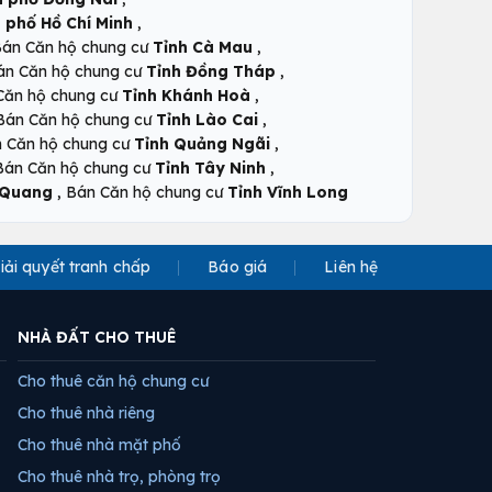
,
 phố Hồ Chí Minh
,
án Căn hộ chung cư
Tỉnh Cà Mau
,
án Căn hộ chung cư
Tỉnh Đồng Tháp
,
Căn hộ chung cư
Tỉnh Khánh Hoà
,
Bán Căn hộ chung cư
Tỉnh Lào Cai
,
 Căn hộ chung cư
Tỉnh Quảng Ngãi
,
Bán Căn hộ chung cư
Tỉnh Tây Ninh
,
 Quang
Bán Căn hộ chung cư
Tỉnh Vĩnh Long
iải quyết tranh chấp
Báo giá
Liên hệ
NHÀ ĐẤT CHO THUÊ
Cho thuê căn hộ chung cư
Cho thuê nhà riêng
Cho thuê nhà mặt phố
Cho thuê nhà trọ, phòng trọ