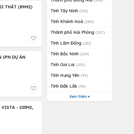
Thành phố Đồng Nai
(368)
I THẤT (89M2)
Tỉnh Tây Ninh
(314)
Tỉnh Khánh Hoà
(289)
Thành phố Hải Phòng
(207)
Tỉnh Lâm Đồng
(181)
Tỉnh Bắc Ninh
(104)
 1PN DỰ ÁN
Tỉnh Gia Lai
(100)
Tỉnh Hưng Yên
(99)
Tỉnh Đắk Lắk
(95)
Xem thêm ▾
VISTA - 103M2,