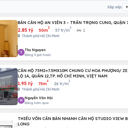
Sắp xếp:
BÁN CĂN HỘ AN VIÊN 3 – TRẦN TRỌNG CUNG, QUẬN 
2
2
2.85 tỷ
·
50m
·
57 tr/m
·
1
Thành phố Hồ Chí Minh
Thu Nguyen
T
Đăng 9 giờ trước
CĂN HỘ 75M2=7.5MX10M CHUNG CƯ HOA PHƯỢNG/ Z
LỘ 1A, QUÂN 12,TP. HỒ CHÍ MINH, VIỆT NAM
2
2
1.95 tỷ
·
75m
·
26 tr/m
Thành phố Hồ Chí Minh
Nguyễn Văn Hải
N
Đăng hôm qua
THIẾU VỐN CẦN BÁN NHANH CĂN HỘ STUDIO VIEW B
LONG