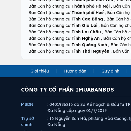
,
Bán Căn hộ chung cư
Thành phố Hà Nội
Bán Căn
,
Bán Căn hộ chung cư
Thành phố Huế
Bán Căn hộ
,
Bán Căn hộ chung cư
Tỉnh Cao Bằng
Bán Căn hộ
,
Bán Căn hộ chung cư
Tỉnh Gia Lai
Bán Căn hộ ch
,
Bán Căn hộ chung cư
Tỉnh Lai Châu
Bán Căn hộ 
,
Bán Căn hộ chung cư
Tỉnh Nghệ An
Bán Căn hộ c
,
Bán Căn hộ chung cư
Tỉnh Quảng Ninh
Bán Căn h
,
Bán Căn hộ chung cư
Tỉnh Thái Nguyên
Bán Căn 
Giới thiệu
Hướng dẫn
Quy định
CÔNG TY CỔ PHẦN IMUABANBDS
MSDN
: 0401986213 do Sở Kế hoạch & Đầu tư TP
Đà Nẵng cấp ngày 01/7/2019
Trụ sở
: 16 Nguyễn Sơn Hà, phường Hòa Cường, t
chính
Đà Nẵng