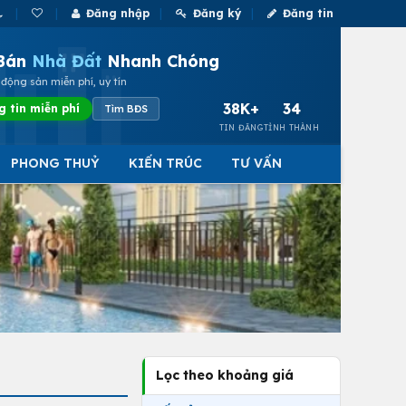
Đăng nhập
Đăng ký
Đăng tin
Bán
Nhà Đất
Nhanh Chóng
động sản miễn phí, uy tín
38K+
34
g tin miễn phí
Tìm BĐS
TIN ĐĂNG
TỈNH THÀNH
PHONG THUỶ
KIẾN TRÚC
TƯ VẤN
Lọc theo khoảng giá