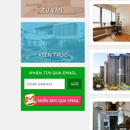
TƯ VẤN
KIẾN TRÚC
NHẬN TIN QUA EMAIL
3