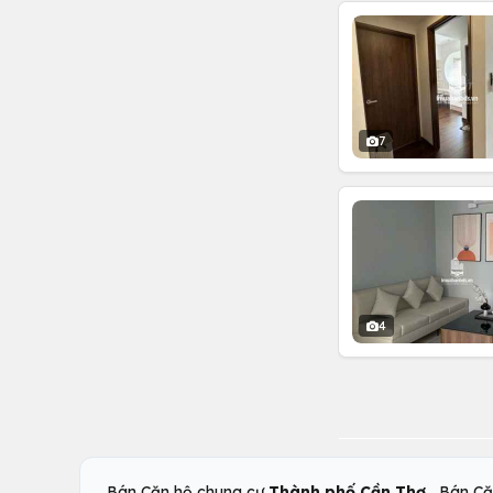
7
4
,
Bán Căn hộ chung cư
Thành phố Cần Thơ
Bán Că