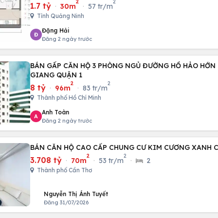
2
2
1.7 tỷ
·
30m
·
57 tr/m
Tỉnh Quảng Ninh
Đặng Hải
Đ
Đăng 2 ngày trước
BÁN GẤP CĂN HỘ 3 PHÒNG NGỦ ĐƯỜNG HỒ HẢO HỚN
GIANG QUẬN 1
2
2
8 tỷ
·
96m
·
83 tr/m
Thành phố Hồ Chí Minh
Anh Toàn
A
Đăng 2 ngày trước
BÁN CĂN HỘ CAO CẤP CHUNG CƯ KIM CƯƠNG XANH 
2
2
3.708 tỷ
·
70m
·
53 tr/m
·
2
Thành phố Cần Thơ
Nguyễn Thị Ánh Tuyết
Đăng 31/07/2026