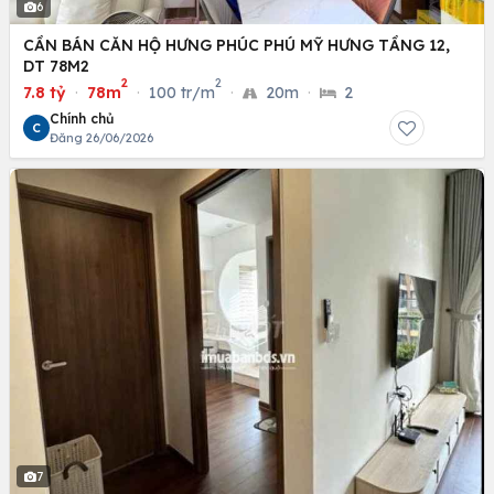
6
CẦN BÁN CĂN HỘ HƯNG PHÚC PHÚ MỸ HƯNG TẦNG 12,
DT 78M2
2
2
7.8 tỷ
·
78m
·
100 tr/m
·
20m
·
2
Chính chủ
C
Đăng 26/06/2026
7