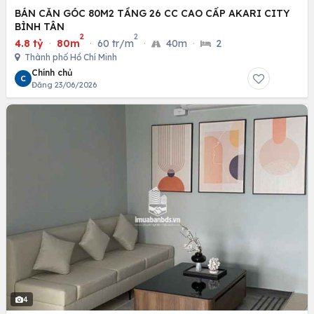
BÁN CĂN GÓC 80M2 TẦNG 26 CC CAO CẤP AKARI CITY
BÌNH TÂN
2
2
4.8 tỷ
·
80m
·
60 tr/m
·
40m
·
2
Thành phố Hồ Chí Minh
Chính chủ
C
Đăng 23/06/2026
4