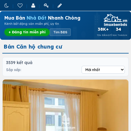
Mua Bán
Nhà Đất
Nhanh Chóng
Kênh bất động sản miễn phí, uy tín
38K+
34
+ Đăng tin miễn phí
Tìm BĐS
TIN ĐĂNG
TỈNH THÀNH
Bán Căn hộ chung cư
3539 kết quả
Sắp xếp: