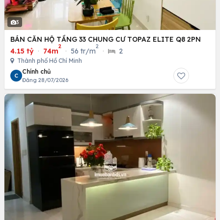
3
BÁN CĂN HỘ TẦNG 33 CHUNG CƯ TOPAZ ELITE Q8 2PN
2
2
4.15 tỷ
·
74m
·
56 tr/m
·
2
Thành phố Hồ Chí Minh
Chính chủ
C
Đăng 28/07/2026