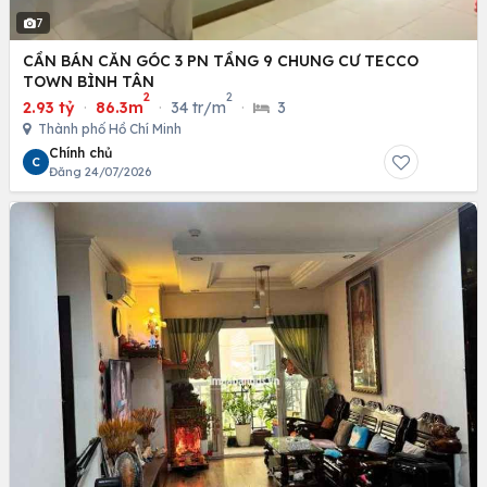
7
CẦN BÁN CĂN GÓC 3 PN TẦNG 9 CHUNG CƯ TECCO
TOWN BÌNH TÂN
2
2
2.93 tỷ
·
86.3m
·
34 tr/m
·
3
Thành phố Hồ Chí Minh
Chính chủ
C
Đăng 24/07/2026