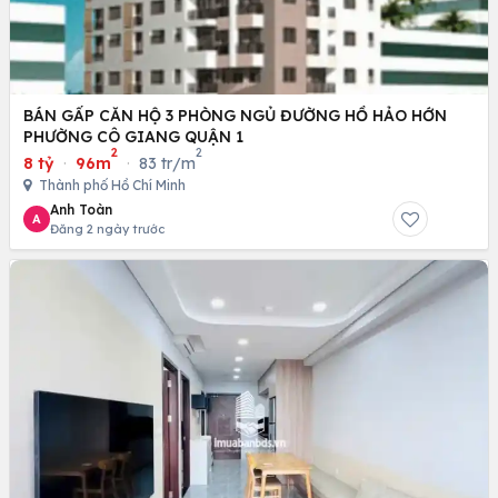
BÁN GẤP CĂN HỘ 3 PHÒNG NGỦ ĐƯỜNG HỒ HẢO HỚN
PHƯỜNG CÔ GIANG QUẬN 1
2
2
8 tỷ
·
96m
·
83 tr/m
Thành phố Hồ Chí Minh
Anh Toàn
A
Đăng 2 ngày trước