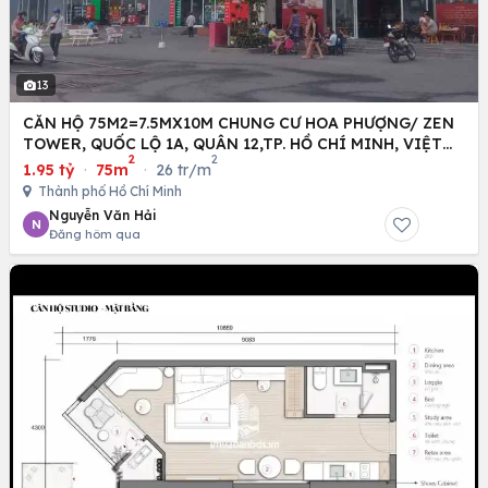
13
CĂN HỘ 75M2=7.5MX10M CHUNG CƯ HOA PHƯỢNG/ ZEN
TOWER, QUỐC LỘ 1A, QUÂN 12,TP. HỒ CHÍ MINH, VIỆT
2
2
NAM
1.95 tỷ
·
75m
·
26 tr/m
Thành phố Hồ Chí Minh
Nguyễn Văn Hải
N
Đăng hôm qua