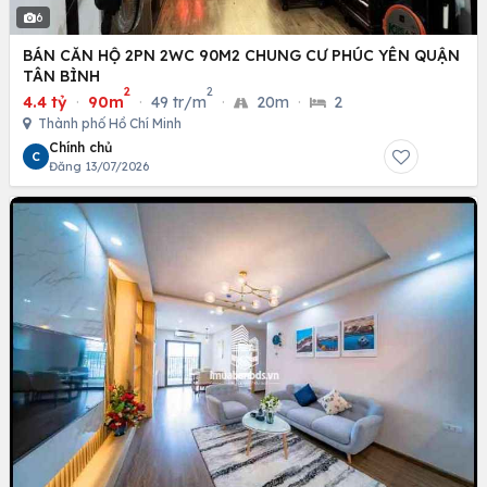
6
BÁN CĂN HỘ 2PN 2WC 90M2 CHUNG CƯ PHÚC YÊN QUẬN
TÂN BÌNH
2
2
4.4 tỷ
·
90m
·
49 tr/m
·
20m
·
2
Thành phố Hồ Chí Minh
Chính chủ
C
Đăng 13/07/2026