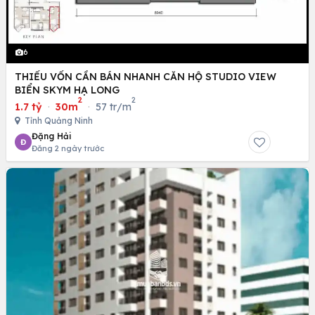
6
THIẾU VỐN CẦN BÁN NHANH CĂN HỘ STUDIO VIEW
BIỂN SKYM HẠ LONG
2
2
1.7 tỷ
·
30m
·
57 tr/m
Tỉnh Quảng Ninh
Đặng Hải
Đ
Đăng 2 ngày trước