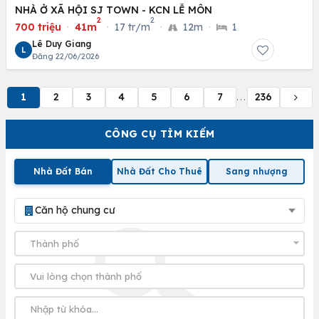
NHÀ Ở XÃ HỘI SJ TOWN - KCN LỄ MÔN
2
2
700 triệu
·
41m
·
17 tr/m
·
12m
·
1
Lê Duy Giang
L
Đăng 22/06/2026
1
2
3
4
5
6
7
236
...
CÔNG CỤ TÌM KIẾM
Nhà Đất Bán
Nhà Đất Cho Thuê
Sang nhượng
Căn hộ chung cư