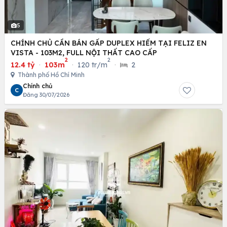
5
CHÍNH CHỦ CẦN BÁN GẤP DUPLEX HIẾM TẠI FELIZ EN
VISTA - 103M2, FULL NỘI THẤT CAO CẤP
2
2
12.4 tỷ
·
103m
·
120 tr/m
·
2
Thành phố Hồ Chí Minh
Chính chủ
C
Đăng 30/07/2026