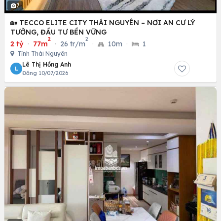
7
🏡 TECCO ELITE CITY THÁI NGUYÊN – NƠI AN CƯ LÝ
TƯỞNG, ĐẦU TƯ BỀN VỮNG
2
2
2 tỷ
·
77m
·
26 tr/m
·
10m
·
1
Tỉnh Thái Nguyên
Lê Thị Hồng Anh
L
Đăng 10/07/2026