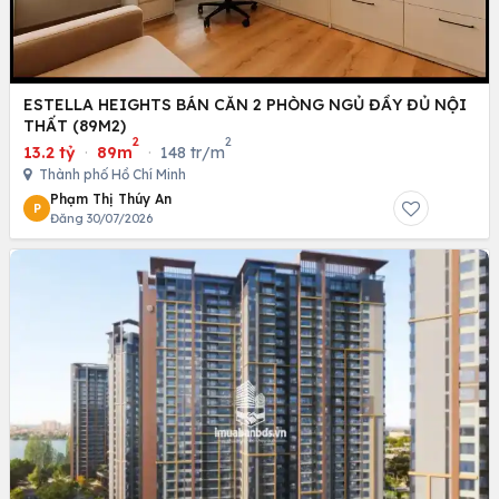
ESTELLA HEIGHTS BÁN CĂN 2 PHÒNG NGỦ ĐẦY ĐỦ NỘI
THẤT (89M2)
2
2
13.2 tỷ
·
89m
·
148 tr/m
Thành phố Hồ Chí Minh
Phạm Thị Thúy An
P
Đăng 30/07/2026