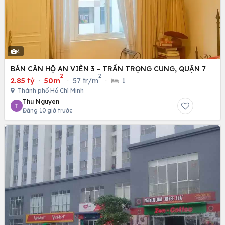
4
BÁN CĂN HỘ AN VIÊN 3 – TRẦN TRỌNG CUNG, QUẬN 7
2
2
2.85 tỷ
·
50m
·
57 tr/m
·
1
Thành phố Hồ Chí Minh
Thu Nguyen
T
Đăng 10 giờ trước