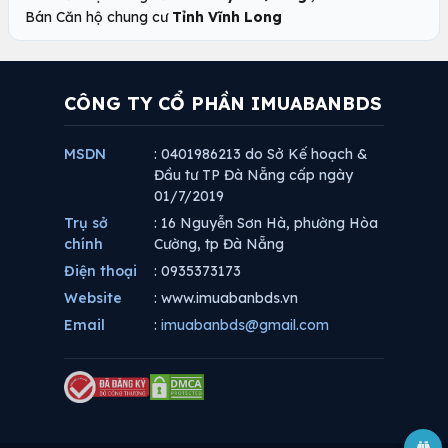
Bán Căn hộ chung cư
Tỉnh Vĩnh Long
CÔNG TY CỔ PHẦN IMUABANBDS
MSDN
: 0401986213 do Sở Kế hoạch &
Đầu tư TP Đà Nẵng cấp ngày
01/7/2019
Trụ sở
: 16 Nguyễn Sơn Hà, phường Hòa
chính
Cường, tp Đà Nẵng
Điện thoại
: 0935373173
Website
: www.imuabanbds.vn
Email
:
imuabanbds@gmail.com