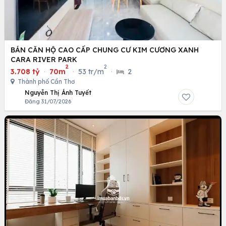
BÁN CĂN HỘ CAO CẤP CHUNG CƯ KIM CƯƠNG XANH
CARA RIVER PARK
2
2
3.708 tỷ
·
70m
·
53 tr/m
·
2
Thành phố Cần Thơ
Nguyễn Thị Ánh Tuyết
Đăng 31/07/2026