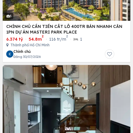
3
CHÍNH CHỦ CẦN TIỀN CẮT LỖ 400TR BÁN NHANH CĂN
1PN DỰ ÁN MASTERI PARK PLACE
2
2
6.374 tỷ
·
54.8m
·
116 tr/m
·
1
Thành phố Hồ Chí Minh
Chính chủ
C
Đăng 30/07/2026