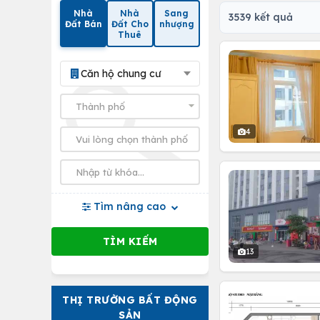
Nhà
Nhà
Sang
3539 kết quả
Đất Bán
Đất Cho
nhượng
Thuê
Căn hộ chung cư
4
Tìm nâng cao
13
THỊ TRƯỜNG BẤT ĐỘNG
SẢN