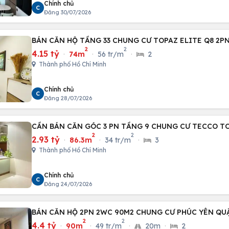
Chính chủ
C
Đăng 30/07/2026
BÁN CĂN HỘ TẦNG 33 CHUNG CƯ TOPAZ ELITE Q8 2P
2
2
4.15 tỷ
·
74m
·
56 tr/m
·
2
Thành phố Hồ Chí Minh
Chính chủ
C
Đăng 28/07/2026
CẦN BÁN CĂN GÓC 3 PN TẦNG 9 CHUNG CƯ TECCO T
2
2
2.93 tỷ
·
86.3m
·
34 tr/m
·
3
Thành phố Hồ Chí Minh
Chính chủ
C
Đăng 24/07/2026
BÁN CĂN HỘ 2PN 2WC 90M2 CHUNG CƯ PHÚC YÊN QU
2
2
4.4 tỷ
·
90m
·
49 tr/m
·
20m
·
2