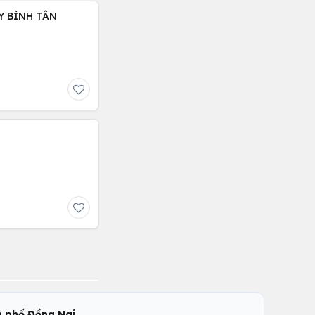
Y BÌNH TÂN
,
 phố Đồng Nai