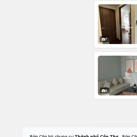
7
4
,
Bán Căn hộ chung cư
Thành phố Cần Thơ
Bán Că