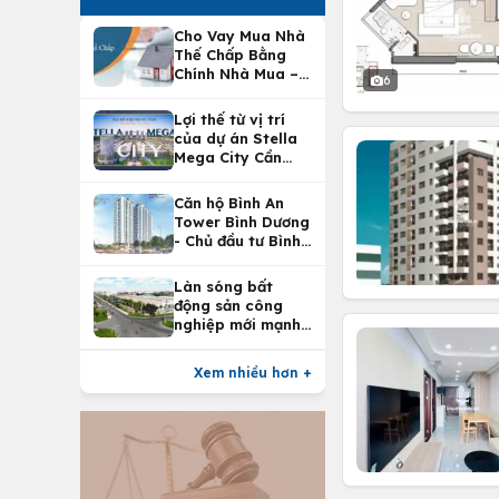
Cho Vay Mua Nhà
Thế Chấp Bằng
Chính Nhà Mua –
6
Lợi Ích Vay Mua
Nhà Tại
Lợi thế từ vị trí
Vietcombank
của dự án Stella
Mega City Cần
Thơ
Căn hộ Bình An
Tower Bình Dương
- Chủ đầu tư Bình
An Land
Làn sóng bất
động sản công
nghiệp mới mạnh
nhất 25 năm
Xem nhiều hơn +