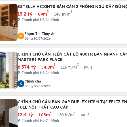
ESTELLA HEIGHTS BÁN CĂN 2 PHÒNG NGỦ ĐẦY ĐỦ NỘ
2
2
13.2 tỷ
·
89m
·
148 tr/m
Thành phố Hồ Chí Minh
Phạm Thị Thúy An
P
Đăng 30/07/2026
CHÍNH CHỦ CẦN TIỀN CẮT LỖ 400TR BÁN NHANH CĂN
MASTERI PARK PLACE
2
2
6.374 tỷ
·
54.8m
·
116 tr/m
·
1
Thành phố Hồ Chí Minh
Chính chủ
C
Đăng 30/07/2026
CHÍNH CHỦ CẦN BÁN GẤP DUPLEX HIẾM TẠI FELIZ EN 
FULL NỘI THẤT CAO CẤP
2
2
12.4 tỷ
·
103m
·
120 tr/m
·
2
Thành phố Hồ Chí Minh