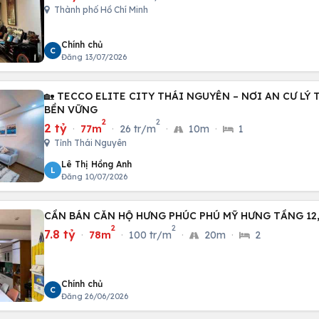
Thành phố Hồ Chí Minh
Chính chủ
C
Đăng 13/07/2026
🏡 TECCO ELITE CITY THÁI NGUYÊN – NƠI AN CƯ LÝ
BỀN VỮNG
2
2
2 tỷ
·
77m
·
26 tr/m
·
10m
·
1
Tỉnh Thái Nguyên
Lê Thị Hồng Anh
L
Đăng 10/07/2026
CẦN BÁN CĂN HỘ HƯNG PHÚC PHÚ MỸ HƯNG TẦNG 12,
2
2
7.8 tỷ
·
78m
·
100 tr/m
·
20m
·
2
Chính chủ
C
Đăng 26/06/2026