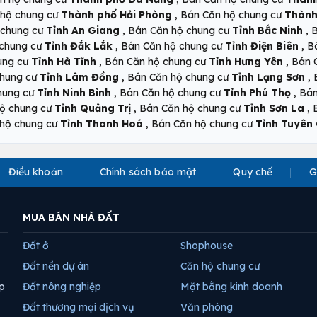
,
 hộ chung cư
Thành phố Hải Phòng
Bán Căn hộ chung cư
Thành
,
,
 chung cư
Tỉnh An Giang
Bán Căn hộ chung cư
Tỉnh Bắc Ninh
B
,
,
 chung cư
Tỉnh Đắk Lắk
Bán Căn hộ chung cư
Tỉnh Điện Biên
B
,
,
ung cư
Tỉnh Hà Tĩnh
Bán Căn hộ chung cư
Tỉnh Hưng Yên
Bán 
,
,
chung cư
Tỉnh Lâm Đồng
Bán Căn hộ chung cư
Tỉnh Lạng Sơn
,
,
hung cư
Tỉnh Ninh Bình
Bán Căn hộ chung cư
Tỉnh Phú Thọ
Bán
,
,
ộ chung cư
Tỉnh Quảng Trị
Bán Căn hộ chung cư
Tỉnh Sơn La
,
hộ chung cư
Tỉnh Thanh Hoá
Bán Căn hộ chung cư
Tỉnh Tuyên
Điều khoản
Chính sách bảo mật
Quy chế
G
MUA BÁN NHÀ ĐẤT
Đất ở
Shophouse
Đất nền dự án
Căn hộ chung cư
p
Đất nông nghiệp
Mặt bằng kinh doanh
Đất thương mại dịch vụ
Văn phòng