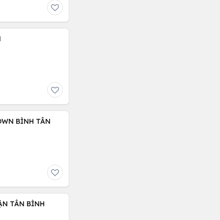
N
OWN BÌNH TÂN
ẬN TÂN BÌNH