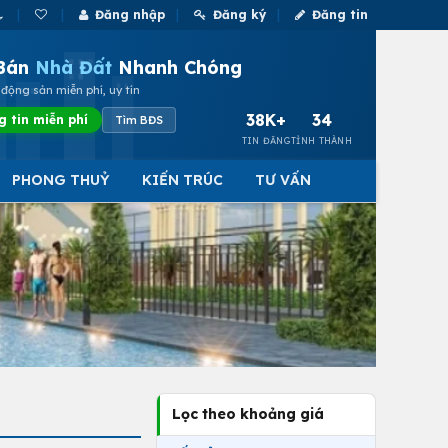
Đăng nhập
Đăng ký
Đăng tin
Bán
Nhà Đất
Nhanh Chóng
động sản miễn phí, uy tín
38K+
34
g tin miễn phí
Tìm BĐS
TIN ĐĂNG
TỈNH THÀNH
PHONG THUỶ
KIẾN TRÚC
TƯ VẤN
Lọc theo khoảng giá