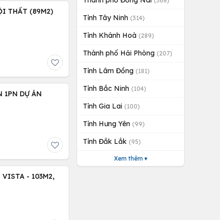
Thành phố Đồng Nai
(368)
I THẤT (89M2)
Tỉnh Tây Ninh
(314)
Tỉnh Khánh Hoà
(289)
Thành phố Hải Phòng
(207)
Tỉnh Lâm Đồng
(181)
Tỉnh Bắc Ninh
(104)
 1PN DỰ ÁN
Tỉnh Gia Lai
(100)
Tỉnh Hưng Yên
(99)
Tỉnh Đắk Lắk
(95)
Xem thêm ▾
VISTA - 103M2,