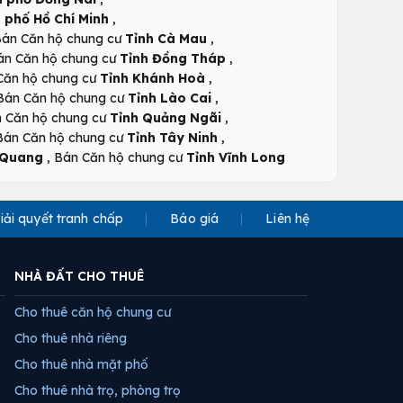
,
 phố Hồ Chí Minh
,
án Căn hộ chung cư
Tỉnh Cà Mau
,
án Căn hộ chung cư
Tỉnh Đồng Tháp
,
Căn hộ chung cư
Tỉnh Khánh Hoà
,
Bán Căn hộ chung cư
Tỉnh Lào Cai
,
 Căn hộ chung cư
Tỉnh Quảng Ngãi
,
Bán Căn hộ chung cư
Tỉnh Tây Ninh
,
 Quang
Bán Căn hộ chung cư
Tỉnh Vĩnh Long
iải quyết tranh chấp
Báo giá
Liên hệ
NHÀ ĐẤT CHO THUÊ
Cho thuê căn hộ chung cư
Cho thuê nhà riêng
Cho thuê nhà mặt phố
Cho thuê nhà trọ, phòng trọ