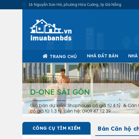
16 Nguyễn Sơn Hà, phường Hòa Cường, tp Đà Nẵng
NHÀ ĐẤT BÁN
NHÀ
TRANG CHỦ
D-ONE SÀI GÒN
Giá bán dự kiến: Shophouse có giá từ 4 tỷ & Căn 
có giá từ 1.3 tỷ. Liên hệ: 0909 47 12 39
Bán Căn hộ c
CÔNG CỤ TÌM KIẾM