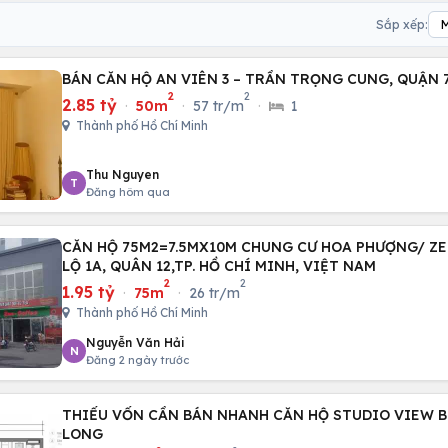
Sắp xếp:
BÁN CĂN HỘ AN VIÊN 3 – TRẦN TRỌNG CUNG, QUẬN 
2
2
2.85 tỷ
·
50m
·
57 tr/m
·
1
Thành phố Hồ Chí Minh
Thu Nguyen
T
Đăng hôm qua
CĂN HỘ 75M2=7.5MX10M CHUNG CƯ HOA PHƯỢNG/ Z
LỘ 1A, QUÂN 12,TP. HỒ CHÍ MINH, VIỆT NAM
2
2
1.95 tỷ
·
75m
·
26 tr/m
Thành phố Hồ Chí Minh
Nguyễn Văn Hải
N
Đăng 2 ngày trước
THIẾU VỐN CẦN BÁN NHANH CĂN HỘ STUDIO VIEW B
LONG