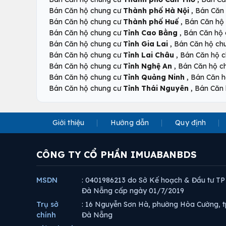
,
Bán Căn hộ chung cư
Thành phố Hà Nội
Bán Căn
,
Bán Căn hộ chung cư
Thành phố Huế
Bán Căn hộ
,
Bán Căn hộ chung cư
Tỉnh Cao Bằng
Bán Căn hộ
,
Bán Căn hộ chung cư
Tỉnh Gia Lai
Bán Căn hộ ch
,
Bán Căn hộ chung cư
Tỉnh Lai Châu
Bán Căn hộ 
,
Bán Căn hộ chung cư
Tỉnh Nghệ An
Bán Căn hộ c
,
Bán Căn hộ chung cư
Tỉnh Quảng Ninh
Bán Căn h
,
Bán Căn hộ chung cư
Tỉnh Thái Nguyên
Bán Căn 
Giới thiệu
Hướng dẫn
Quy định
CÔNG TY CỔ PHẦN IMUABANBDS
MSDN
: 0401986213 do Sở Kế hoạch & Đầu tư TP
Đà Nẵng cấp ngày 01/7/2019
Trụ sở
: 16 Nguyễn Sơn Hà, phường Hòa Cường, t
chính
Đà Nẵng