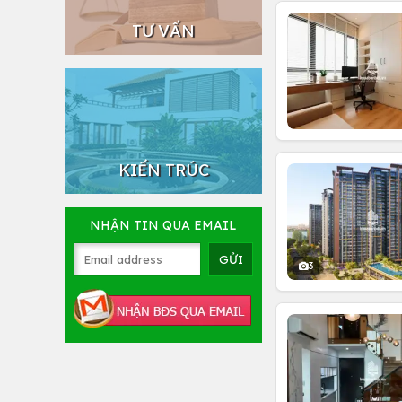
TƯ VẤN
KIẾN TRÚC
NHẬN TIN QUA EMAIL
3