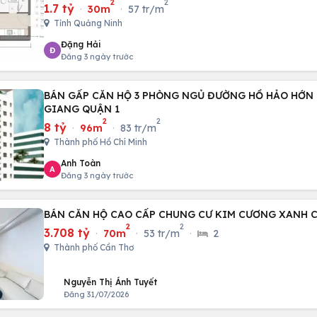
2
2
1.7 tỷ
·
30m
·
57 tr/m
Tỉnh Quảng Ninh
Đặng Hải
Đ
Đăng 3 ngày trước
BÁN GẤP CĂN HỘ 3 PHÒNG NGỦ ĐƯỜNG HỒ HẢO HỚN
GIANG QUẬN 1
2
2
8 tỷ
·
96m
·
83 tr/m
Thành phố Hồ Chí Minh
Anh Toàn
A
Đăng 3 ngày trước
BÁN CĂN HỘ CAO CẤP CHUNG CƯ KIM CƯƠNG XANH 
2
2
3.708 tỷ
·
70m
·
53 tr/m
·
2
Thành phố Cần Thơ
Nguyễn Thị Ánh Tuyết
Đăng 31/07/2026