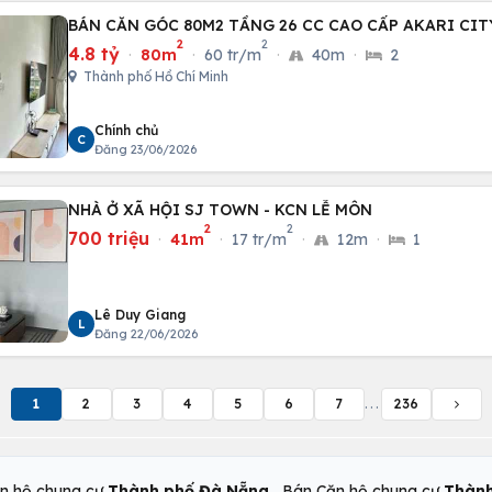
BÁN CĂN GÓC 80M2 TẦNG 26 CC CAO CẤP AKARI CIT
2
2
4.8 tỷ
·
80m
·
60 tr/m
·
40m
·
2
Thành phố Hồ Chí Minh
Chính chủ
C
Đăng 23/06/2026
NHÀ Ở XÃ HỘI SJ TOWN - KCN LỄ MÔN
2
2
700 triệu
·
41m
·
17 tr/m
·
12m
·
1
Lê Duy Giang
L
Đăng 22/06/2026
1
2
3
4
5
6
7
...
236
,
n hộ chung cư
Thành phố Đà Nẵng
Bán Căn hộ chung cư
Thành