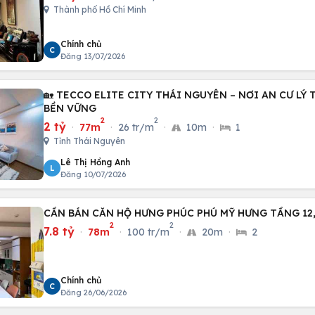
Thành phố Hồ Chí Minh
Chính chủ
C
Đăng 13/07/2026
🏡 TECCO ELITE CITY THÁI NGUYÊN – NƠI AN CƯ LÝ
BỀN VỮNG
2
2
2 tỷ
·
77m
·
26 tr/m
·
10m
·
1
Tỉnh Thái Nguyên
Lê Thị Hồng Anh
L
Đăng 10/07/2026
CẦN BÁN CĂN HỘ HƯNG PHÚC PHÚ MỸ HƯNG TẦNG 12,
2
2
7.8 tỷ
·
78m
·
100 tr/m
·
20m
·
2
Chính chủ
C
Đăng 26/06/2026