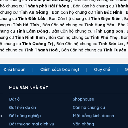
,
 hộ chung cư
Thành phố Hải Phòng
Bán Căn hộ chung cư
Thành
,
,
 chung cư
Tỉnh An Giang
Bán Căn hộ chung cư
Tỉnh Bắc Ninh
B
,
,
 chung cư
Tỉnh Đắk Lắk
Bán Căn hộ chung cư
Tỉnh Điện Biên
B
,
,
ung cư
Tỉnh Hà Tĩnh
Bán Căn hộ chung cư
Tỉnh Hưng Yên
Bán 
,
,
chung cư
Tỉnh Lâm Đồng
Bán Căn hộ chung cư
Tỉnh Lạng Sơn
,
,
hung cư
Tỉnh Ninh Bình
Bán Căn hộ chung cư
Tỉnh Phú Thọ
Bán
,
,
ộ chung cư
Tỉnh Quảng Trị
Bán Căn hộ chung cư
Tỉnh Sơn La
,
hộ chung cư
Tỉnh Thanh Hoá
Bán Căn hộ chung cư
Tỉnh Tuyên
Điều khoản
Chính sách bảo mật
Quy chế
G
MUA BÁN NHÀ ĐẤT
Đất ở
Shophouse
Đất nền dự án
Căn hộ chung cư
p
Đất nông nghiệp
Mặt bằng kinh doanh
Đất thương mại dịch vụ
Văn phòng