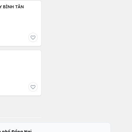
Y BÌNH TÂN
,
 phố Đồng Nai