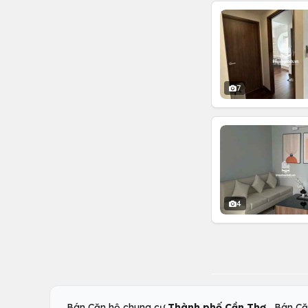
7
4
,
Bán Căn hộ chung cư
Thành phố Cần Thơ
Bán Că