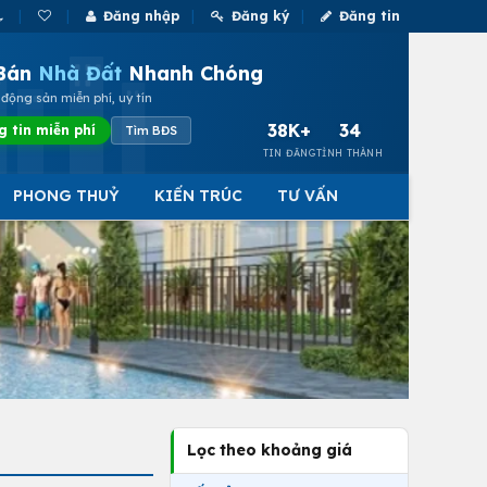
Đăng nhập
Đăng ký
Đăng tin
Bán
Nhà Đất
Nhanh Chóng
động sản miễn phí, uy tín
38K+
34
g tin miễn phí
Tìm BĐS
TIN ĐĂNG
TỈNH THÀNH
PHONG THUỶ
KIẾN TRÚC
TƯ VẤN
Lọc theo khoảng giá