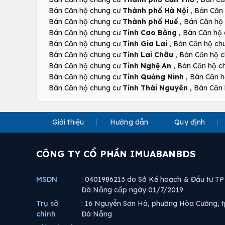
,
Bán Căn hộ chung cư
Thành phố Hà Nội
Bán Căn
,
Bán Căn hộ chung cư
Thành phố Huế
Bán Căn hộ
,
Bán Căn hộ chung cư
Tỉnh Cao Bằng
Bán Căn hộ
,
Bán Căn hộ chung cư
Tỉnh Gia Lai
Bán Căn hộ ch
,
Bán Căn hộ chung cư
Tỉnh Lai Châu
Bán Căn hộ 
,
Bán Căn hộ chung cư
Tỉnh Nghệ An
Bán Căn hộ c
,
Bán Căn hộ chung cư
Tỉnh Quảng Ninh
Bán Căn h
,
Bán Căn hộ chung cư
Tỉnh Thái Nguyên
Bán Căn 
Giới thiệu
Hướng dẫn
Quy định
CÔNG TY CỔ PHẦN IMUABANBDS
MSDN
: 0401986213 do Sở Kế hoạch & Đầu tư TP
Đà Nẵng cấp ngày 01/7/2019
Trụ sở
: 16 Nguyễn Sơn Hà, phường Hòa Cường, t
chính
Đà Nẵng