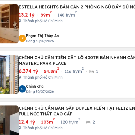
ESTELLA HEIGHTS BÁN CĂN 2 PHÒNG NGỦ ĐẦY ĐỦ NỘ
2
2
13.2 tỷ
·
89m
·
148 tr/m
Thành phố Hồ Chí Minh
Phạm Thị Thúy An
P
Đăng 30/07/2026
CHÍNH CHỦ CẦN TIỀN CẮT LỖ 400TR BÁN NHANH CĂN
MASTERI PARK PLACE
2
2
6.374 tỷ
·
54.8m
·
116 tr/m
·
1
Thành phố Hồ Chí Minh
Chính chủ
C
Đăng 30/07/2026
CHÍNH CHỦ CẦN BÁN GẤP DUPLEX HIẾM TẠI FELIZ EN 
FULL NỘI THẤT CAO CẤP
2
2
12.4 tỷ
·
103m
·
120 tr/m
·
2
Thành phố Hồ Chí Minh