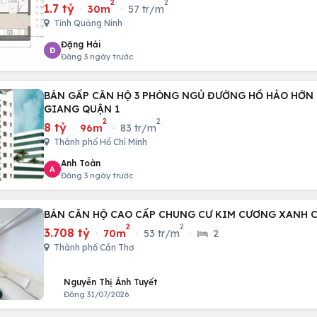
2
2
1.7 tỷ
·
30m
·
57 tr/m
Tỉnh Quảng Ninh
Đặng Hải
Đ
Đăng 3 ngày trước
BÁN GẤP CĂN HỘ 3 PHÒNG NGỦ ĐƯỜNG HỒ HẢO HỚN
GIANG QUẬN 1
2
2
8 tỷ
·
96m
·
83 tr/m
Thành phố Hồ Chí Minh
Anh Toàn
A
Đăng 3 ngày trước
BÁN CĂN HỘ CAO CẤP CHUNG CƯ KIM CƯƠNG XANH 
2
2
3.708 tỷ
·
70m
·
53 tr/m
·
2
Thành phố Cần Thơ
Nguyễn Thị Ánh Tuyết
Đăng 31/07/2026