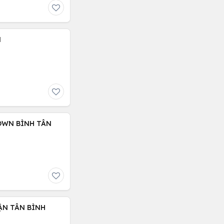
N
OWN BÌNH TÂN
ẬN TÂN BÌNH