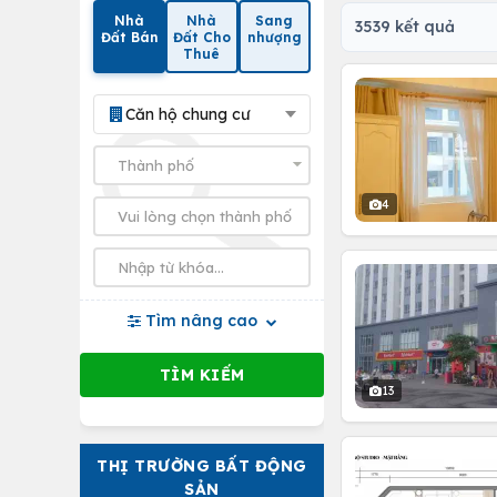
Nhà
Nhà
Sang
3539 kết quả
Đất Bán
Đất Cho
nhượng
Thuê
Căn hộ chung cư
4
Tìm nâng cao
13
THỊ TRƯỜNG BẤT ĐỘNG
SẢN