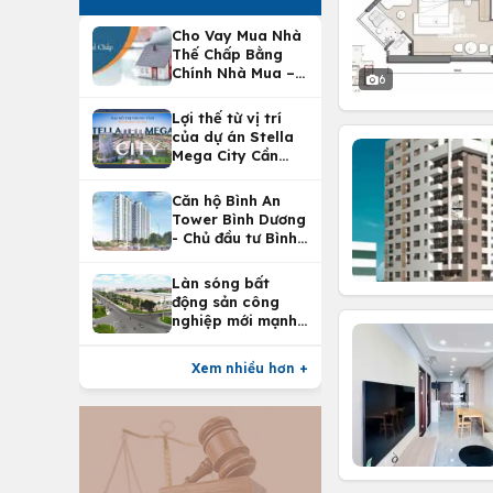
Cho Vay Mua Nhà
Thế Chấp Bằng
Chính Nhà Mua –
6
Lợi Ích Vay Mua
Nhà Tại
Lợi thế từ vị trí
Vietcombank
của dự án Stella
Mega City Cần
Thơ
Căn hộ Bình An
Tower Bình Dương
- Chủ đầu tư Bình
An Land
Làn sóng bất
động sản công
nghiệp mới mạnh
nhất 25 năm
Xem nhiều hơn +