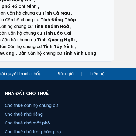
,
 phố Hồ Chí Minh
,
án Căn hộ chung cư
Tỉnh Cà Mau
,
án Căn hộ chung cư
Tỉnh Đồng Tháp
,
Căn hộ chung cư
Tỉnh Khánh Hoà
,
Bán Căn hộ chung cư
Tỉnh Lào Cai
,
 Căn hộ chung cư
Tỉnh Quảng Ngãi
,
Bán Căn hộ chung cư
Tỉnh Tây Ninh
,
 Quang
Bán Căn hộ chung cư
Tỉnh Vĩnh Long
iải quyết tranh chấp
Báo giá
Liên hệ
NHÀ ĐẤT CHO THUÊ
Cho thuê căn hộ chung cư
Cho thuê nhà riêng
Cho thuê nhà mặt phố
Cho thuê nhà trọ, phòng trọ