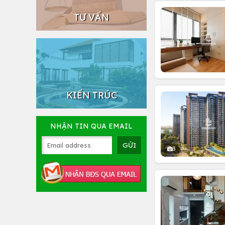
TƯ VẤN
KIẾN TRÚC
NHẬN TIN QUA EMAIL
3