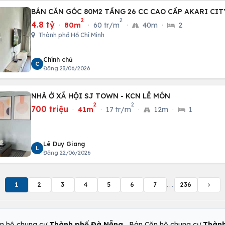
BÁN CĂN GÓC 80M2 TẦNG 26 CC CAO CẤP AKARI CIT
2
2
4.8 tỷ
·
80m
·
60 tr/m
·
40m
·
2
Thành phố Hồ Chí Minh
Chính chủ
C
Đăng 23/06/2026
NHÀ Ở XÃ HỘI SJ TOWN - KCN LỄ MÔN
2
2
700 triệu
·
41m
·
17 tr/m
·
12m
·
1
Lê Duy Giang
L
Đăng 22/06/2026
1
2
3
4
5
6
7
...
236
,
n hộ chung cư
Thành phố Đà Nẵng
Bán Căn hộ chung cư
Thành