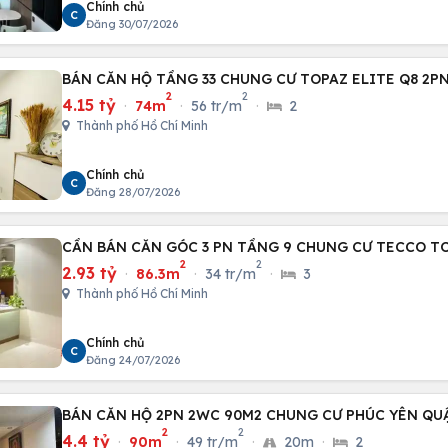
Chính chủ
C
Đăng 30/07/2026
BÁN CĂN HỘ TẦNG 33 CHUNG CƯ TOPAZ ELITE Q8 2P
2
2
4.15 tỷ
·
74m
·
56 tr/m
·
2
Thành phố Hồ Chí Minh
Chính chủ
C
Đăng 28/07/2026
CẦN BÁN CĂN GÓC 3 PN TẦNG 9 CHUNG CƯ TECCO T
2
2
2.93 tỷ
·
86.3m
·
34 tr/m
·
3
Thành phố Hồ Chí Minh
Chính chủ
C
Đăng 24/07/2026
BÁN CĂN HỘ 2PN 2WC 90M2 CHUNG CƯ PHÚC YÊN QU
2
2
4.4 tỷ
·
90m
·
49 tr/m
·
20m
·
2