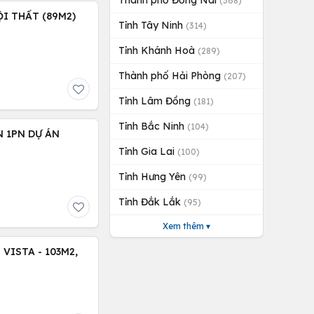
Thành phố Đồng Nai
(368)
I THẤT (89M2)
Tỉnh Tây Ninh
(314)
Tỉnh Khánh Hoà
(289)
Thành phố Hải Phòng
(207)
Tỉnh Lâm Đồng
(181)
Tỉnh Bắc Ninh
(104)
 1PN DỰ ÁN
Tỉnh Gia Lai
(100)
Tỉnh Hưng Yên
(99)
Tỉnh Đắk Lắk
(95)
Xem thêm ▾
VISTA - 103M2,