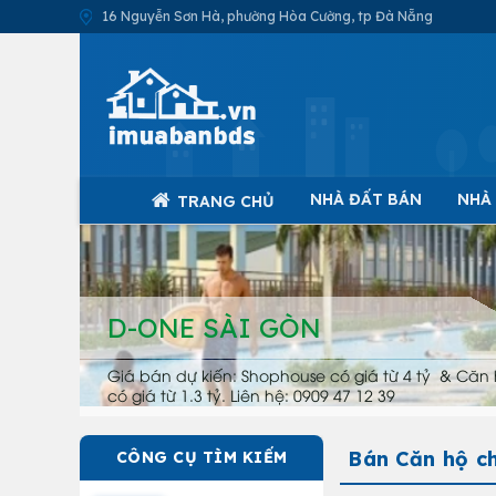
16 Nguyễn Sơn Hà, phường Hòa Cường, tp Đà Nẵng
NHÀ ĐẤT BÁN
NHÀ
TRANG CHỦ
D-ONE SÀI GÒN
Giá bán dự kiến: Shophouse có giá từ 4 tỷ & Căn 
có giá từ 1.3 tỷ. Liên hệ: 0909 47 12 39
Bán Căn hộ c
CÔNG CỤ TÌM KIẾM