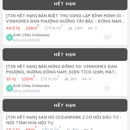
[TIN HẾT HẠN] BÁN BIỆT THỰ SONG LẬP BÌNH MINH 01 -
VINHOMES ĐAN PHƯỢNG HƯỚNG TÂY BẮC - ĐÔNG NAM,
2
2
DIỆN TÍCH 228M,
44.5 tỷ
·
228m
·
175 tr/m
·
12m
·
7
Sinh Châu Vinhomes
S
Đăng 13/06/2025
[TIN HẾT HẠN] BÁN HỪNG ĐÔNG 50- VINHOMES ĐAN
PHƯỢNG, HƯỚNG ĐÔNG NAM, DIỆN TÍCH 120M, MẶT
2
2
TIỀN 8M, ĐƯỜNG TRƯỚC NHÀ
23 tỷ
·
120m
·
172 tr/m
·
8m
·
6
Sinh Châu Vinhomes
S
Đăng 13/06/2025
[TIN HẾT HẠN] SAN HÔ OCEANPARK 2 CƠ HỘI ĐẦU TƯ -
NƠI TINH HOA HỘI TỤ
2
2
10.2 tỷ
·
65m
·
130 tr/m
·
5m
·
5