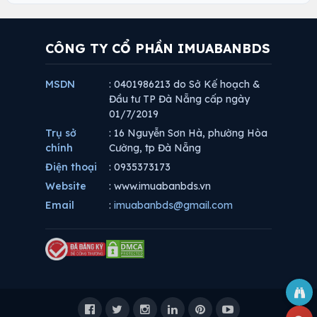
CÔNG TY CỔ PHẦN IMUABANBDS
MSDN
: 0401986213 do Sở Kế hoạch &
Đầu tư TP Đà Nẵng cấp ngày
01/7/2019
Trụ sở
: 16 Nguyễn Sơn Hà, phường Hòa
chính
Cường, tp Đà Nẵng
Điện thoại
: 0935373173
Website
: www.imuabanbds.vn
Email
:
imuabanbds@gmail.com