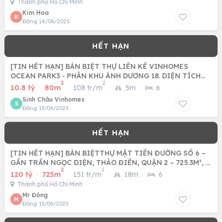
Thành phố Hồ Chí Minh
Kim Hoa
K
Đăng 14/06/2025
[TIN HẾT HẠN] BÁN BIỆT THỰ LIỀN KỀ VINHOMES
OCEAN PARK3 - PHÂN KHU ÁNH DƯƠNG 18. DIỆN TÍCH
2
2
80M2, MẶT TIỀN 5M
10.8 tỷ
·
80m
·
108 tr/m
·
5m
·
6
Sinh Châu Vinhomes
S
Đăng 13/06/2025
[TIN HẾT HẠN] BÁN BIỆTTHỰ MẶT TIỀN ĐƯỜNG SỐ 6 –
GẦN TRẦN NGỌC DIỆN, THẢO ĐIỀN, QUẬN 2 – 725.3M², 3
2
2
TẦNG, SÂN VƯỜN
120 tỷ
·
725m
·
151 tr/m
·
18m
·
6
Thành phố Hồ Chí Minh
Mr Đông
M
Đăng 13/06/2025