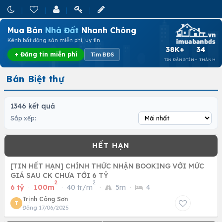
Mua Bán
Nhà Đất
Nhanh Chóng
Kênh bất động sản miễn phí, uy tín
38K+
34
+ Đăng tin miễn phí
Tìm BĐS
TIN ĐĂNG
TỈNH THÀNH
Bán Biệt thự
1346 kết quả
Sắp xếp:
[TIN HẾT HẠN] CHÍNH THỨC NHẬN BOOKING VỚI MỨC
GIÁ SAU CK CHƯA TỚI 6 TỶ
2
2
6 tỷ
·
100m
·
40 tr/m
·
5m
·
4
Trịnh Công Sơn
T
Đăng 17/06/2025