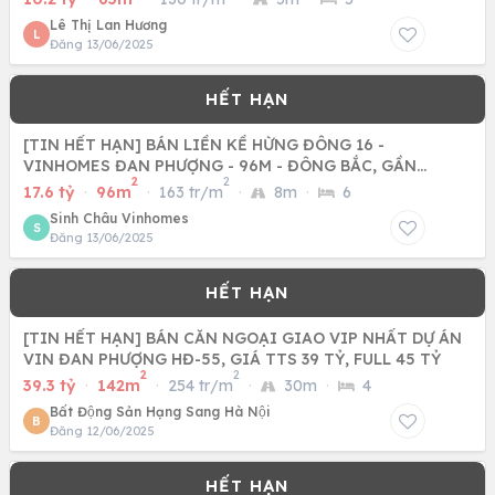
Lê Thị Lan Hương
L
Đăng 13/06/2025
[TIN HẾT HẠN] BÁN LIỀN KỀ HỪNG ĐÔNG 16 -
VINHOMES ĐAN PHƯỢNG - 96M - ĐÔNG BẮC, GẦN
2
2
VINCOM GIÁ CHỈ 17,6 TỶ.
17.6 tỷ
·
96m
·
163 tr/m
·
8m
·
6
Sinh Châu Vinhomes
S
Đăng 13/06/2025
[TIN HẾT HẠN] BÁN CĂN NGOẠI GIAO VIP NHẤT DỰ ÁN
VIN ĐAN PHƯỢNG HĐ-55, GIÁ TTS 39 TỶ, FULL 45 TỶ
2
2
39.3 tỷ
·
142m
·
254 tr/m
·
30m
·
4
Bất Động Sản Hạng Sang Hà Nội
B
Đăng 12/06/2025