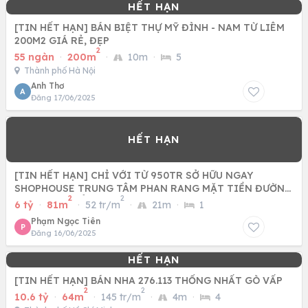
[TIN HẾT HẠN] BÁN BIỆT THỰ MỸ ĐÌNH - NAM TỪ LIÊM
200M2 GIÁ RẺ, ĐẸP
2
55 ngàn
·
200m
·
10m
·
5
Thành phố Hà Nội
Anh Thơ
A
Đăng 17/06/2025
[TIN HẾT HẠN] CHỈ VỚI TỪ 950TR SỞ HỮU NGAY
SHOPHOUSE TRUNG TÂM PHAN RANG MẶT TIỀN ĐƯỜNG
2
2
21 MÉT RA BIỂN CHỈ 300M
6 tỷ
·
81m
·
52 tr/m
·
21m
·
1
Phạm Ngọc Tiên
P
Đăng 16/06/2025
[TIN HẾT HẠN] BÁN NHA 276.113 THỐNG NHẤT GÒ VẤP
2
2
10.6 tỷ
·
64m
·
145 tr/m
·
4m
·
4