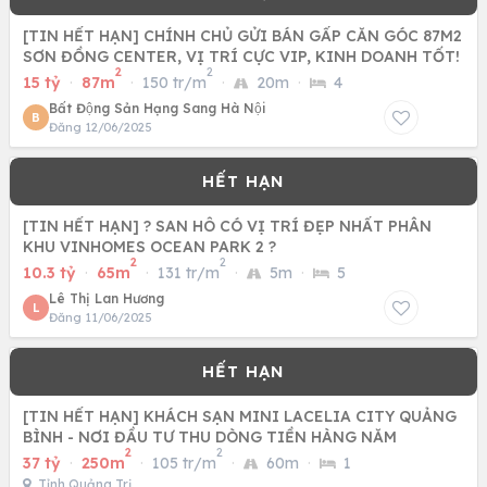
[TIN HẾT HẠN] CHÍNH CHỦ GỬI BÁN GẤP CĂN GÓC 87M2
SƠN ĐỒNG CENTER, VỊ TRÍ CỰC VIP, KINH DOANH TỐT!
2
2
15 tỷ
·
87m
·
150 tr/m
·
20m
·
4
Bất Động Sản Hạng Sang Hà Nội
B
Đăng 12/06/2025
[TIN HẾT HẠN] ? SAN HÔ CÓ VỊ TRÍ ĐẸP NHẤT PHÂN
KHU VINHOMES OCEAN PARK 2 ?
2
2
10.3 tỷ
·
65m
·
131 tr/m
·
5m
·
5
Lê Thị Lan Hương
L
Đăng 11/06/2025
[TIN HẾT HẠN] KHÁCH SẠN MINI LACELIA CITY QUẢNG
BÌNH - NƠI ĐẦU TƯ THU DÒNG TIỀN HÀNG NĂM
2
2
37 tỷ
·
250m
·
105 tr/m
·
60m
·
1
Tỉnh Quảng Trị