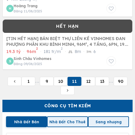
Hoàng Trang
H
Đăng 11/06/2025
[TIN HẾT HẠN] BÁN BIỆT THỰ LIỀN KỀ VINHOMES ĐAN
PHƯỢNG PHÂN KHU BÌNH MINH, 96M², 4 TẦNG, 6PN, 19.3
2
2
TỶ
19.3 tỷ
·
96m
·
181 tr/m
·
8m
·
6
Sinh Châu Vinhomes
S
Đăng 09/06/2025
1
9
10
11
12
13
90
...
...
CÔNG CỤ TÌM KIẾM
Nhà Đất Bán
Nhà Đất Cho Thuê
Sang nhượng