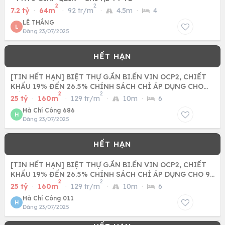
2
2
7.2 tỷ
·
64m
·
92 tr/m
·
4.5m
·
4
LÊ THẮNG
L
Đăng 23/07/2025
[TIN HẾT HẠN] BIỆT THỰ G.ẦN BI.ỂN VIN OCP2, CHIẾT
KHẤU 19% ĐẾN 26.5% CHÍNH SÁCH CHỈ ÁP DỤNG CHO
2
2
SỐ LƯỢNG CÓ HẠN
25 tỷ
·
160m
·
129 tr/m
·
10m
·
6
Hà Chí Công 686
H
Đăng 23/07/2025
[TIN HẾT HẠN] BIỆT THỰ G.ẦN BI.ỂN VIN OCP2, CHIẾT
KHẤU 19% ĐẾN 26.5% CHÍNH SÁCH CHỈ ÁP DỤNG CHO 99
2
2
CĂN VÀ CHỈ
25 tỷ
·
160m
·
129 tr/m
·
10m
·
6
Hà Chí Công 011
H
Đăng 23/07/2025