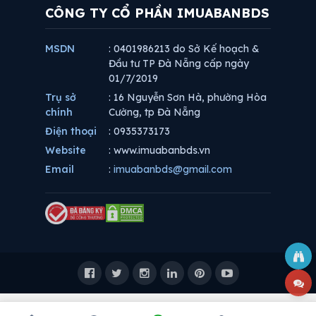
CÔNG TY CỔ PHẦN IMUABANBDS
MSDN
: 0401986213 do Sở Kế hoạch &
Đầu tư TP Đà Nẵng cấp ngày
01/7/2019
Trụ sở
: 16 Nguyễn Sơn Hà, phường Hòa
chính
Cường, tp Đà Nẵng
Điện thoại
: 0935373173
Website
: www.imuabanbds.vn
Email
:
imuabanbds@gmail.com