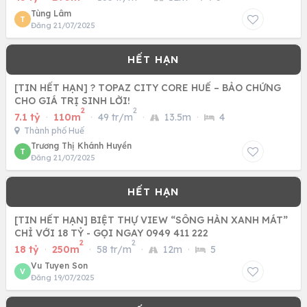
Tùng Lâm
T
Đăng 21/07/2025
[TIN HẾT HẠN] ? TOPAZ CITY CORE HUẾ – BẢO CHỨNG
CHO GIÁ TRỊ SINH LỜI!
2
2
7.1 tỷ
·
110m
·
49 tr/m
·
13.5m
·
4
Thành phố Huế
Trương Thị Khánh Huyền
T
Đăng 21/07/2025
[TIN HẾT HẠN] BIỆT THỰ VIEW “SÔNG HÀN XANH MÁT”
CHỈ VỚI 18 TỶ - GỌI NGAY 0949 411 222
2
2
18 tỷ
·
250m
·
58 tr/m
·
12m
·
5
Vu Tuyen Son
V
Đăng 19/07/2025