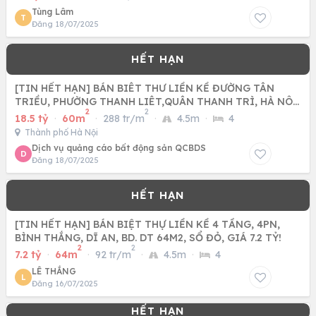
Tùng Lâm
T
Đăng 18/07/2025
[TIN HẾT HẠN] BÁN BIÊT THƯ LIỀN KỀ ĐƯỜNG TÂN
TRIỀU, PHƯỜNG THANH LIÊT,QUÂN THANH TRÌ, HÀ NÔI
2
2
0966346368
18.5 tỷ
·
60m
·
288 tr/m
·
4.5m
·
4
Thành phố Hà Nội
Dịch vụ quảng cáo bất động sản QCBDS
D
Đăng 18/07/2025
[TIN HẾT HẠN] BÁN BIỆT THỰ LIỀN KỀ 4 TẦNG, 4PN,
BÌNH THẮNG, DĨ AN, BD. DT 64M2, SỔ ĐỎ, GIÁ 7.2 TỶ!
2
2
7.2 tỷ
·
64m
·
92 tr/m
·
4.5m
·
4
LÊ THẮNG
L
Đăng 16/07/2025