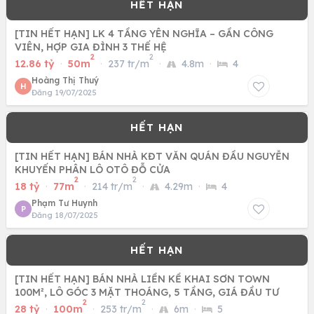
[TIN HẾT HẠN] LK 4 TẦNG YÊN NGHĨA – GẦN CÔNG
VIÊN, HỢP GIA ĐÌNH 3 THẾ HỆ
2
2
12.86 tỷ
·
50m
·
237 tr/m
·
4.8m
·
4
Hoàng Thị Thuý
H
Đăng 19/07/2025
[TIN HẾT HẠN] BÁN NHÀ KĐT VĂN QUÁN ĐẦU NGUYỄN
KHUYẾN PHÂN LÔ OTÔ ĐỖ CỬA
2
2
18 tỷ
·
77m
·
214 tr/m
·
4.29m
·
4
Phạm Tư Huynh
P
Đăng 18/07/2025
[TIN HẾT HẠN] BÁN NHÀ LIỀN KỀ KHAI SƠN TOWN
100M², LÔ GÓC 3 MẶT THOÁNG, 5 TẦNG, GIÁ ĐẦU TƯ
2
2
28 tỷ
·
100m
·
253 tr/m
·
6m
·
5