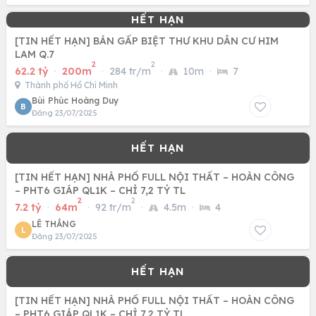
[TIN HẾT HẠN] BÁN GẤP BIỆT THƯ KHU DÂN CƯ HIM
LAM Q.7
2
2
62.2 tỷ
·
200m
·
284 tr/m
·
10m
·
7
Thành phố Hồ Chí Minh
Bùi Phúc Hoàng Duy
B
Đăng 23/07/2025
[TIN HẾT HẠN] NHÀ PHỐ FULL NỘI THẤT – HOÀN CÔNG
– PHT6 GIÁP QL1K – CHỈ 7,2 TỶ TL
2
2
7.2 tỷ
·
64m
·
92 tr/m
·
4.5m
·
4
LÊ THẮNG
L
Đăng 23/07/2025
[TIN HẾT HẠN] NHÀ PHỐ FULL NỘI THẤT – HOÀN CÔNG
– PHT6 GIÁP QL1K – CHỈ 7,2 TỶ TL