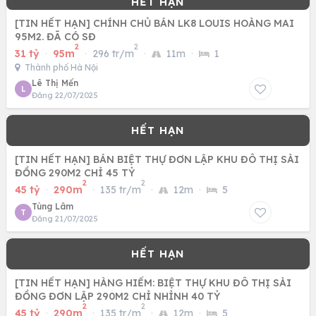
[TIN HẾT HẠN] CHÍNH CHỦ BÁN LK8 LOUIS HOÀNG MAI
95M2. ĐÃ CÓ SĐ
2
2
31 tỷ
·
95m
·
296 tr/m
·
11m
·
1
Thành phố Hà Nội
Lê Thị Mến
L
Đăng 22/07/2025
[TIN HẾT HẠN] BÁN BIỆT THỰ ĐƠN LẬP KHU ĐÔ THỊ SÀI
ĐỒNG 290M2 CHỈ 45 TỶ
2
2
45 tỷ
·
290m
·
135 tr/m
·
12m
·
5
Tùng Lâm
T
Đăng 21/07/2025
[TIN HẾT HẠN] HÀNG HIẾM: BIỆT THỰ KHU ĐÔ THỊ SÀI
ĐỒNG ĐƠN LẬP 290M2 CHỈ NHỈNH 40 TỶ
2
2
45 tỷ
·
290m
·
135 tr/m
·
12m
·
5