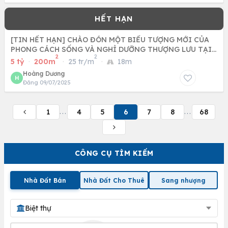
[TIN HẾT HẠN] CHÀO ĐÓN MỘT BIỂU TƯỢNG MỚI CỦA
PHONG CÁCH SỐNG VÀ NGHỈ DƯỠNG THƯỢNG LƯU TẠI
2
2
HÒA BÌNH!
5 tỷ
·
200m
·
25 tr/m
·
18m
Hoàng Dương
H
Đăng 09/07/2025
1
4
5
6
7
8
68
...
...
CÔNG CỤ TÌM KIẾM
Nhà Đất Bán
Nhà Đất Cho Thuê
Sang nhượng
Biệt thự