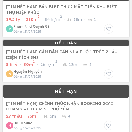
[TIN HẾT HẠN] BÁN BIỆT THỰ 2 MẶT TIỀN KHU BIỆT
THỰ HIỆP PHÚC
2
2
19.5 tỷ
·
210m
·
84 tr/m
·
18m
·
1
Phạm Như Quỳnh 98
P
Đăng 15/07/2025
[TIN HẾT HẠN] CẦN BÁN CĂN NHÀ PHỐ 1 TRỆT 2 LẦU
DIỆN TÍCH 8M2
2
2
3.3 tỷ
·
80m
·
26 tr/m
·
12m
·
3
Nguyễn Nguyễn
N
Đăng 15/07/2025
[TIN HẾT HẠN] CHÍNH THỨC NHẬN BOOKING GIAI
ĐOẠN 2 – CITY RISE PHỔ YÊN
2
27 triệu
·
75m
·
5m
·
4
Hai Hoàng
H
Đăng 15/07/2025