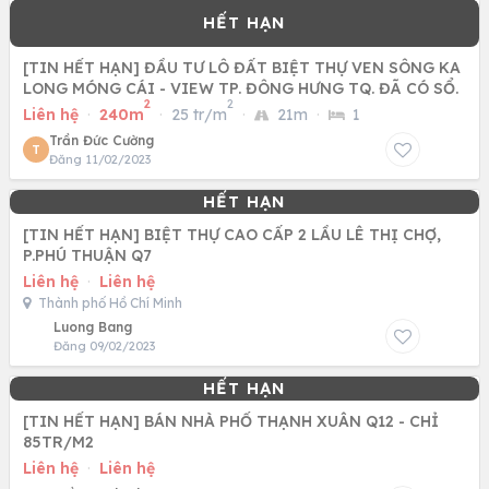
[TIN HẾT HẠN] ĐẦU TƯ LÔ ĐẤT BIỆT THỰ VEN SÔNG KA
LONG MÓNG CÁI - VIEW TP. ĐÔNG HƯNG TQ. ĐÃ CÓ SỔ.
2
2
Liên hệ
·
240m
·
25 tr/m
·
21m
·
1
Trần Đức Cường
T
Đăng 11/02/2023
[TIN HẾT HẠN] BIỆT THỰ CAO CẤP 2 LẦU LÊ THỊ CHỢ,
P.PHÚ THUẬN Q7
Liên hệ
·
Liên hệ
Thành phố Hồ Chí Minh
Luong Bang
Đăng 09/02/2023
[TIN HẾT HẠN] BÁN NHÀ PHỐ THẠNH XUÂN Q12 - CHỈ
85TR/M2
Liên hệ
·
Liên hệ