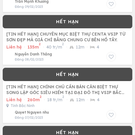
Trần Mạnh Khương
Đăng 09/02/2023
[TIN HẾT HẠN] CHUYÊN MỤC BIỆT THỰ CENTA VSIP TỪ
SƠN ĐẸP MÀ GIÁ CHỈ BẰNG CHUNG CƯ BÊN HỒ TÂY.
2
2
Liên hệ
·
135m
·
40 tr/m
·
12m
·
4
Nguyễn Danh Thắng
Đăng 08/02/2023
[TIN HẾT HẠN] CHÍNH CHỦ CẦN BÁN CĂN BIỆT THỰ
SONG LẬP GÓC SIÊU HIẾM TẠI ĐẠI ĐÔ THỊ VSIP BẮC
2
2
NINH
Liên hệ
·
260m
·
18 tr/m
·
12m
·
4
Tỉnh Bắc Ninh
Quyet Nguyen nhu
Đăng 07/02/2023