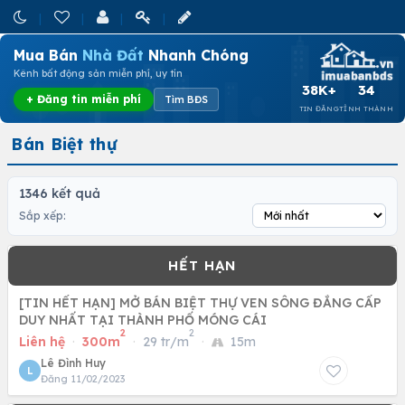
Mua Bán
Nhà Đất
Nhanh Chóng
Kênh bất động sản miễn phí, uy tín
38K+
34
+ Đăng tin miễn phí
Tìm BĐS
TIN ĐĂNG
TỈNH THÀNH
Bán Biệt thự
1346 kết quả
Sắp xếp:
[TIN HẾT HẠN] MỞ BÁN BIỆT THỰ VEN SÔNG ĐẲNG CẤP
DUY NHẤT TẠI THÀNH PHỐ MÓNG CÁI
2
2
Liên hệ
·
300m
·
29 tr/m
·
15m
Lê Đình Huy
L
Đăng 11/02/2023