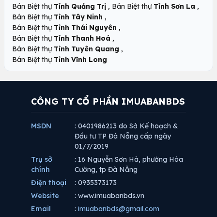
,
,
Bán Biệt thự
Tỉnh Quảng Trị
Bán Biệt thự
Tỉnh Sơn La
,
Bán Biệt thự
Tỉnh Tây Ninh
,
Bán Biệt thự
Tỉnh Thái Nguyên
,
Bán Biệt thự
Tỉnh Thanh Hoá
,
Bán Biệt thự
Tỉnh Tuyên Quang
Bán Biệt thự
Tỉnh Vĩnh Long
CÔNG TY CỔ PHẦN IMUABANBDS
MSDN
: 0401986213 do Sở Kế hoạch &
Đầu tư TP Đà Nẵng cấp ngày
01/7/2019
Trụ sở
: 16 Nguyễn Sơn Hà, phường Hòa
chính
Cường, tp Đà Nẵng
Điện thoại
: 0935373173
Website
: www.imuabanbds.vn
Email
:
imuabanbds@gmail.com