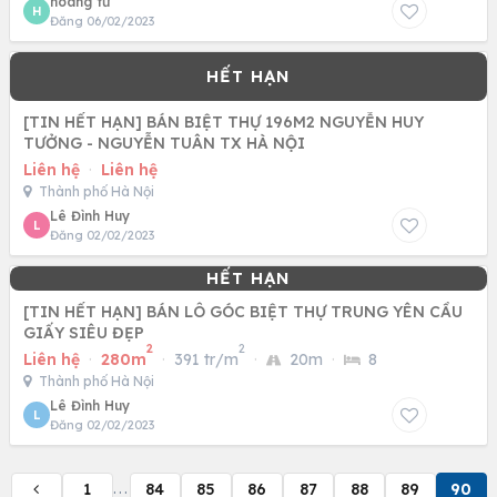
hoàng tư
H
Đăng 06/02/2023
[TIN HẾT HẠN] BÁN BIỆT THỰ 196M2 NGUYỄN HUY
TƯỞNG - NGUYỄN TUÂN TX HÀ NỘI
Liên hệ
·
Liên hệ
Thành phố Hà Nội
Lê Đình Huy
L
Đăng 02/02/2023
[TIN HẾT HẠN] BÁN LÔ GÓC BIỆT THỰ TRUNG YÊN CẦU
GIẤY SIÊU ĐẸP
2
2
Liên hệ
·
280m
·
391 tr/m
·
20m
·
8
Thành phố Hà Nội
Lê Đình Huy
L
Đăng 02/02/2023
1
84
85
86
87
88
89
90
...