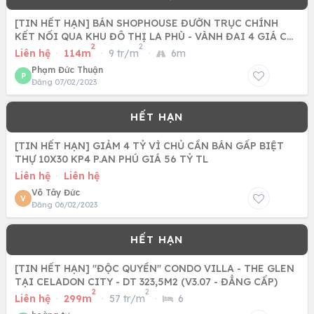
[TIN HẾT HẠN] BÁN SHOPHOUSE ĐƯỜN TRỤC CHÍNH
KẾT NỐI QUA KHU ĐÔ THỊ LA PHÙ - VÀNH ĐAI 4 GIÁ CHỈ
2
2
10 TỶ. LH 0975 159
Liên hệ
·
114m
·
9 tr/m
·
6m
Phạm Đức Thuận
P
Đăng 07/02/2023
[TIN HẾT HẠN] GIẢM 4 TỶ VÌ CHỦ CẦN BÁN GẤP BIỆT
THỰ 10X30 KP4 P.AN PHÚ GIÁ 56 TỶ TL
Liên hệ
·
Liên hệ
Võ Tây Đức
V
Đăng 06/02/2023
[TIN HẾT HẠN] "ĐỘC QUYỀN" CONDO VILLA - THE GLEN
TẠI CELADON CITY - DT 323,5M2 (V3.07 - ĐẲNG CẤP)
2
2
Liên hệ
·
299m
·
57 tr/m
·
6