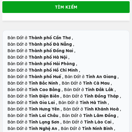
,
Bán Đất ở
Thành phố Cần Thơ
,
Bán Đất ở
Thành phố Đà Nẵng
,
Bán Đất ở
Thành phố Đồng Nai
,
Bán Đất ở
Thành phố Hà Nội
,
Bán Đất ở
Thành phố Hải Phòng
,
Bán Đất ở
Thành phố Hồ Chí Minh
,
,
Bán Đất ở
Thành phố Huế
Bán Đất ở
Tỉnh An Giang
,
,
Bán Đất ở
Tỉnh Bắc Ninh
Bán Đất ở
Tỉnh Cà Mau
,
,
Bán Đất ở
Tỉnh Cao Bằng
Bán Đất ở
Tỉnh Đắk Lắk
,
,
Bán Đất ở
Tỉnh Điện Biên
Bán Đất ở
Tỉnh Đồng Tháp
,
,
Bán Đất ở
Tỉnh Gia Lai
Bán Đất ở
Tỉnh Hà Tĩnh
,
,
Bán Đất ở
Tỉnh Hưng Yên
Bán Đất ở
Tỉnh Khánh Hoà
,
,
Bán Đất ở
Tỉnh Lai Châu
Bán Đất ở
Tỉnh Lâm Đồng
,
,
Bán Đất ở
Tỉnh Lạng Sơn
Bán Đất ở
Tỉnh Lào Cai
,
,
Bán Đất ở
Tỉnh Nghệ An
Bán Đất ở
Tỉnh Ninh Bình