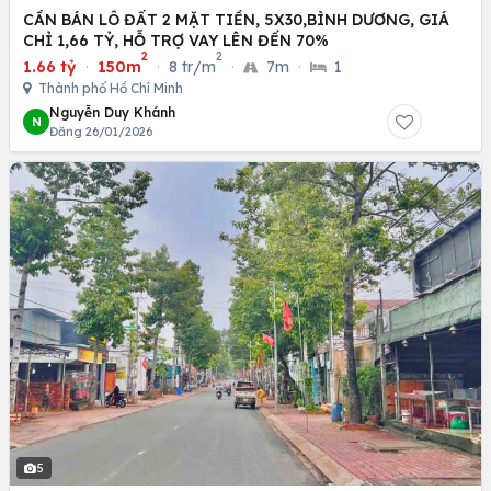
CẦN BÁN LÔ ĐẤT 2 MẶT TIỀN, 5X30,BÌNH DƯƠNG, GIÁ
CHỈ 1,66 TỶ, HỖ TRỢ VAY LÊN ĐẾN 70%
2
2
1.66 tỷ
·
150m
·
8 tr/m
·
7m
·
1
Thành phố Hồ Chí Minh
Nguyễn Duy Khánh
N
Đăng 26/01/2026
5