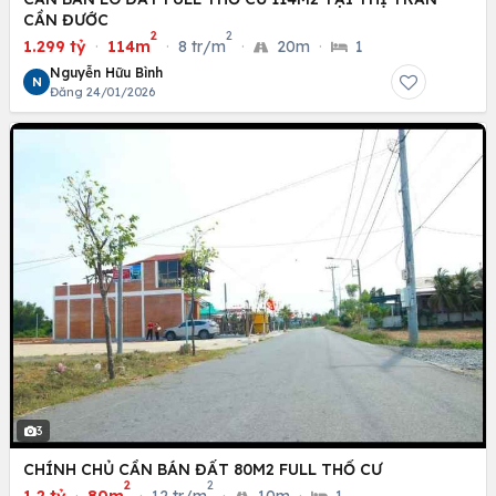
CẦN ĐƯỚC
2
2
1.299 tỷ
·
114m
·
8 tr/m
·
20m
·
1
Nguyễn Hữu Bình
N
Đăng 24/01/2026
3
CHÍNH CHỦ CẦN BÁN ĐẤT 80M2 FULL THỔ CƯ
2
2