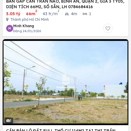
BÁN GẤP CĂN TRẦN NÃO, BÌNH AN, QUẬN 2, GIÁ 3 TỶ05,
DIỆN TÍCH 66M2, SỔ SẴN, LH 0784684416
2
2
3.05 tỷ
·
66m
·
43 tr/m
·
4m
·
1
Thành phố Hồ Chí Minh
Minh Khang
M
Đăng 24/01/2026
3
CẦN BÁN LÔ ĐẤT FULL THỔ CƯ 114M2 TẠI THỊ TRẤN