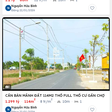
1.2 tỷ
·
80m
·
12 tr/m
·
10m
·
1
Nguyễn Hữu Bình
N
Đăng 22/01/2026
3
CẦN BÁN MÃNH ĐẤT 114M2 THỔ FULL THỔ CƯ GẦN CHỢ
2
2
1.299 tỷ
·
114m
·
8 tr/m
·
10m
·
1
Nguyễn Hữu Bình
N
Đăng 22/01/2026