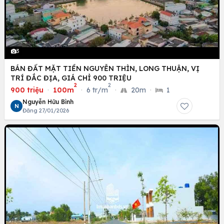
3
BÁN ĐẤT MẶT TIỀN NGUYỄN THÌN, LONG THUẬN, VỊ
TRÍ ĐẮC ĐỊA, GIÁ CHỈ 900 TRIỆU
2
2
900 triệu
·
100m
·
6 tr/m
·
20m
·
1
Nguyễn Hữu Bình
N
Đăng 27/01/2026