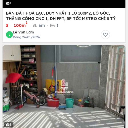
3
BÁN ĐẤT HOÀ LẠC, DUY NHẤT 1 LÔ 100M2, LÔ GÓC,
THẲNG CỔNG CNC 1, ĐH FPT, 5P TỚI METRO CHỈ 3 TỶ
2
3
·
100m
·
6m
·
1
Lê Văn Lam
L
Đăng 26/01/2026
8