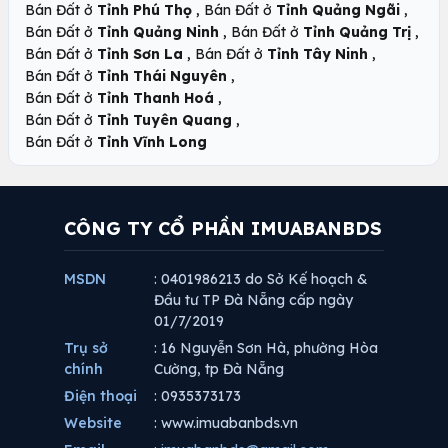
,
,
Bán Đất ở
Tỉnh Phú Thọ
Bán Đất ở
Tỉnh Quảng Ngãi
,
,
Bán Đất ở
Tỉnh Quảng Ninh
Bán Đất ở
Tỉnh Quảng Trị
,
,
Bán Đất ở
Tỉnh Sơn La
Bán Đất ở
Tỉnh Tây Ninh
,
Bán Đất ở
Tỉnh Thái Nguyên
,
Bán Đất ở
Tỉnh Thanh Hoá
,
Bán Đất ở
Tỉnh Tuyên Quang
Bán Đất ở
Tỉnh Vĩnh Long
CÔNG TY CỔ PHẦN IMUABANBDS
MSDN
: 0401986213 do Sở Kế hoạch &
Đầu tư TP Đà Nẵng cấp ngày
01/7/2019
Trụ sở
: 16 Nguyễn Sơn Hà, phường Hòa
chính
Cường, tp Đà Nẵng
Điện thoại
: 0935373173
Website
: www.imuabanbds.vn