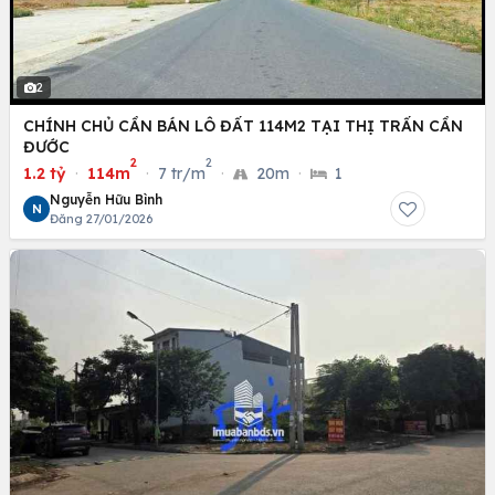
2
CHÍNH CHỦ CẦN BÁN LÔ ĐẤT 114M2 TẠI THỊ TRẤN CẦN
ĐƯỚC
2
2
1.2 tỷ
·
114m
·
7 tr/m
·
20m
·
1
Nguyễn Hữu Bình
N
Đăng 27/01/2026