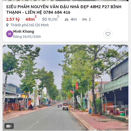
SIÊU PHẨM NGUYỄN VĂN ĐẬU NHÀ ĐẸP 48M2 P27 BÌNH
THẠNH - LIÊN HỆ 0784 684 416
2
2
2.57 tỷ
·
48m
·
50 tr/m
·
4m
·
1
Thành phố Hồ Chí Minh
Minh Khang
M
Đăng 26/01/2026
5