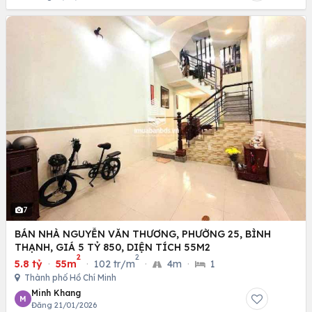
7
BÁN NHÀ NGUYỄN VĂN THƯƠNG, PHƯỜNG 25, BÌNH
THẠNH, GIÁ 5 TỶ 850, DIỆN TÍCH 55M2
2
2
5.8 tỷ
·
55m
·
102 tr/m
·
4m
·
1
Thành phố Hồ Chí Minh
Minh Khang
M
Đăng 21/01/2026