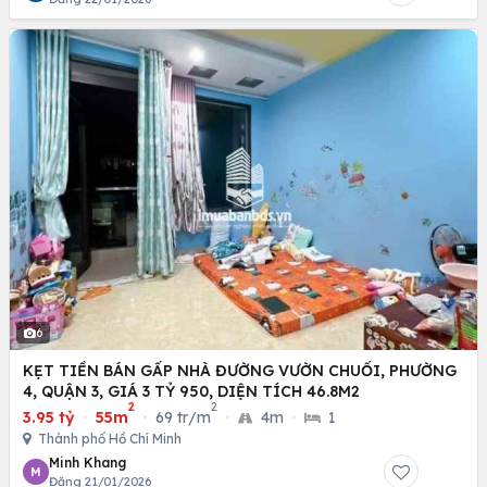
6
KẸT TIỀN BÁN GẤP NHÀ ĐƯỜNG VƯỜN CHUỐI, PHƯỜNG
4, QUẬN 3, GIÁ 3 TỶ 950, DIỆN TÍCH 46.8M2
2
2
3.95 tỷ
·
55m
·
69 tr/m
·
4m
·
1
Thành phố Hồ Chí Minh
Minh Khang
M
Đăng 21/01/2026