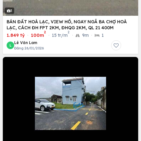
3
BÁN ĐẤT HOÀ LẠC, VIEW HỒ, NGAY NGÃ BA CHỢ HOÀ
LẠC, CÁCH ĐH FPT 2KM, ĐHQG 2KM, QL 21 400M
2
2
1.849 tỷ
·
100m
·
15 tr/m
·
9m
·
1
Lê Văn Lam
L
Đăng 26/01/2026