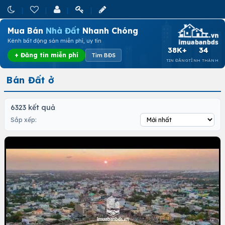
Mua Bán
Nhà Đất
Nhanh Chóng
Kênh bất động sản miễn phí, uy tín
38K+
34
+ Đăng tin miễn phí
Tìm BĐS
TIN ĐĂNG
TỈNH THÀNH
Bán Đất ở
6323 kết quả
Sắp xếp: