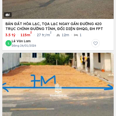
3
BÁN ĐẤT HÒA LẠC, TỌA LẠC NGAY GẦN ĐƯỜNG 420
TRỤC CHÍNH ĐƯỜNG TỈNH, ĐỐI DIỆN ĐHQG, ĐH FPT
2
2
3.5 tỷ
·
115m
·
27 tr/m
·
12m
·
1
Lê Văn Lam
L
Đăng 26/01/2026