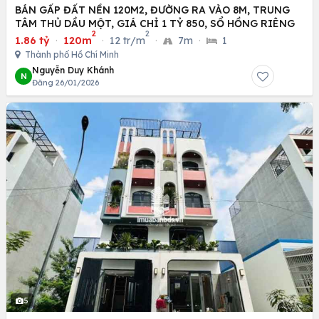
BÁN GẤP ĐẤT NỀN 120M2, ĐƯỜNG RA VÀO 8M, TRUNG
TÂM THỦ DẦU MỘT, GIÁ CHỈ 1 TỶ 850, SỔ HỒNG RIÊNG
2
2
1.86 tỷ
·
120m
·
12 tr/m
·
7m
·
1
Thành phố Hồ Chí Minh
Nguyễn Duy Khánh
N
Đăng 26/01/2026
5