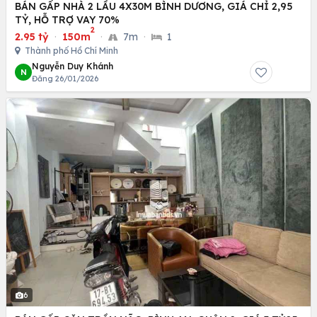
BÁN GẤP NHÀ 2 LẦU 4X30M BÌNH DƯƠNG, GIÁ CHỈ 2,95
TỶ, HỖ TRỢ VAY 70%
2
2.95 tỷ
·
150m
·
7m
·
1
Thành phố Hồ Chí Minh
Nguyễn Duy Khánh
N
Đăng 26/01/2026
6