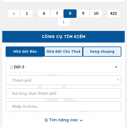
1
6
7
8
9
10
422
...
...
CÔNG CỤ TÌM KIẾM
Nhà Đất Bán
Nhà Đất Cho Thuê
Sang nhượng
Đất ở
Tìm nâng cao