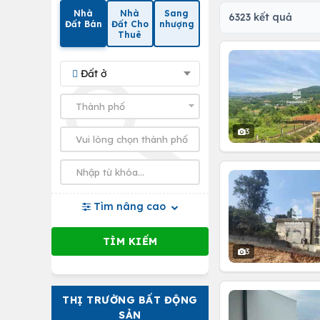
Nhà
Nhà
Sang
6323 kết quả
Đất Bán
Đất Cho
nhượng
Thuê
Đất ở
3
Tìm nâng cao
3
THỊ TRƯỜNG BẤT ĐỘNG
SẢN