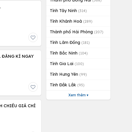
Thành phố Đồng Nai
(368)
.
Tỉnh Tây Ninh
(314)
Tỉnh Khánh Hoà
(289)
Thành phố Hải Phòng
(207)
Tỉnh Lâm Đồng
(181)
Tỉnh Bắc Ninh
(104)
. ĐĂNG KÍ NGAY
Tỉnh Gia Lai
(100)
Tỉnh Hưng Yên
(99)
Tỉnh Đắk Lắk
(95)
Xem thêm ▾
 CHIỂU GIÁ CHỈ