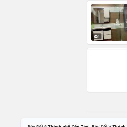
5
,
Bán Đất ở
Thành phố Cần Thơ
Bán Đất ở
Thành 