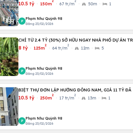
2
2
10.5 tỷ
·
150m
·
67 tr/m
·
50m
·
1
Phạm Như Quỳnh 98
P
Đăng 23/02/2026
CHỈ TỪ 2.4 TỶ (30%) SỞ HỮU NGAY NHÀ PHỐ DỰ ÁN 
2
2
8 tỷ
·
125m
·
64 tr/m
·
12m
·
5
Phạm Như Quỳnh 98
P
Đăng 23/02/2026
BIỆT THỰ ĐƠN LẬP HƯỚNG ĐÔNG NAM, GIÁ 11 TỶ ĐÃ
2
2
10.5 tỷ
·
250m
·
17 tr/m
·
13m
·
1
Phạm Như Quỳnh 98
P
Đăng 23/02/2026