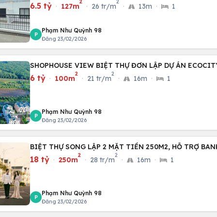
2
2
6.5 tỷ
·
127m
·
26 tr/m
·
13m
·
1
Phạm Như Quỳnh 98
P
Đăng 23/02/2026
SHOPHOUSE VIEW BIỆT THỰ ĐƠN LẬP DỰ ÁN ECOCIT
2
2
6 tỷ
·
100m
·
21 tr/m
·
16m
·
1
Phạm Như Quỳnh 98
P
Đăng 23/02/2026
BIỆT THỰ SONG LẬP 2 MẶT TIỀN 250M2, HỖ TRỢ BAN
2
2
18 tỷ
·
250m
·
28 tr/m
·
16m
·
1
Phạm Như Quỳnh 98
P
Đăng 23/02/2026