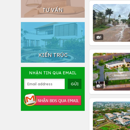
TƯ VẤN
3
KIẾN TRÚC
NHẬN TIN QUA EMAIL
7