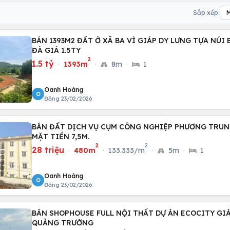
Sắp xếp:
BÁN 1393M2 ĐẤT Ở XÃ BA VÌ GIÁP DY LƯNG TỰA NÚI
ĐÀ GIÁ 1.5TY
2
1.5 tỷ
·
1393m
·
8m
·
1
Oanh Hoàng
O
Đăng 23/02/2026
BÁN ĐẤT DỊCH VỤ CỤM CÔNG NGHIỆP PHƯƠNG TRUN
MẶT TIỀN 7,5M.
2
2
28 triệu
·
480m
·
133.333/m
·
5m
·
1
Oanh Hoàng
O
Đăng 23/02/2026
BÁN SHOPHOUSE FULL NỘI THẤT DỰ ÁN ECOCITY GIÁ
QUẢNG TRƯỜNG