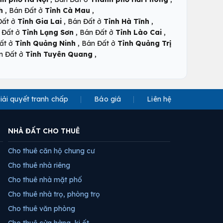
,
,
h
Bán Đất ở
Tỉnh Cà Mau
,
,
Đất ở
Tỉnh Gia Lai
Bán Đất ở
Tỉnh Hà Tĩnh
,
,
 Đất ở
Tỉnh Lạng Sơn
Bán Đất ở
Tỉnh Lào Cai
,
ất ở
Tỉnh Quảng Ninh
Bán Đất ở
Tỉnh Quảng Trị
,
n Đất ở
Tỉnh Tuyên Quang
iải quyết tranh chấp
Báo giá
Liên hệ
NHÀ ĐẤT CHO THUÊ
Cho thuê căn hộ chung cư
Cho thuê nhà riêng
Cho thuê nhà mặt phố
Cho thuê nhà trọ, phòng trọ
Cho thuê văn phòng