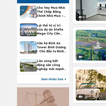
Cho Vay Mua Nhà
Thế Chấp Bằng
Chính Nhà Mua –
10
Lợi Ích Vay Mua
Nhà Tại
Lợi thế từ vị trí
Vietcombank
của dự án Stella
Mega City Cần
Thơ
Căn hộ Bình An
Tower Bình Dương
- Chủ đầu tư Bình
An Land
5
Làn sóng bất
động sản công
nghiệp mới mạnh
nhất 25 năm
Xem nhiều hơn +
4