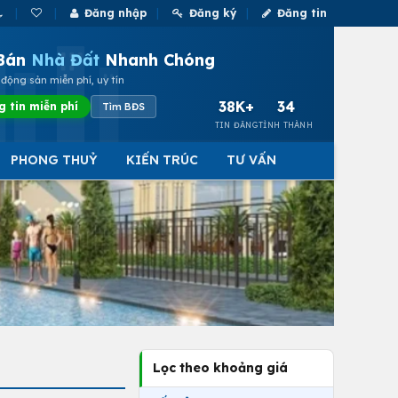
Đăng nhập
Đăng ký
Đăng tin
Bán
Nhà Đất
Nhanh Chóng
động sản miễn phí, uy tín
38K+
34
g tin miễn phí
Tìm BĐS
TIN ĐĂNG
TỈNH THÀNH
PHONG THUỶ
KIẾN TRÚC
TƯ VẤN
Lọc theo khoảng giá