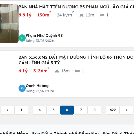
BÁN NHÀ MẶT TIỀN ĐƯỜNG B5 PHẠM NGŨ LÃO GIÁ C
2
2
3.5 tỷ
·
130m
·
24 tr/m
·
12m
·
1
Phạm Như Quỳnh 98
P
Đăng 23/02/2026
BÁN 3136,6M2 ĐẤT MẶT ĐƯỜNG TỈNH LỘ 86 THÔN ĐÔNG PHƯƠNG, XÃ
CẨM LĨNH GIÁ 3 TỶ
2
3 tỷ
·
3136m
·
16m
·
1
Oanh Hoàng
O
Đăng 22/02/2026
1
...
4
5
6
7
8
...
422
,
,
phố Đà Nẵng
Bán Đất ở
Thành phố Đồng Nai
Bán Đất ở
Thàn