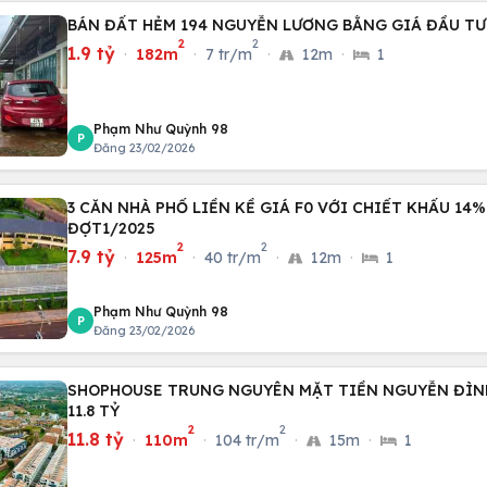
BÁN ĐẤT HẺM 194 NGUYỄN LƯƠNG BẰNG GIÁ ĐẦU TƯ
2
2
1.9 tỷ
·
182m
·
7 tr/m
·
12m
·
1
Phạm Như Quỳnh 98
P
Đăng 23/02/2026
3 CĂN NHÀ PHỐ LIỀN KỀ GIÁ F0 VỚI CHIẾT KHẤU 14%
ĐỢT1/2025
2
2
7.9 tỷ
·
125m
·
40 tr/m
·
12m
·
1
Phạm Như Quỳnh 98
P
Đăng 23/02/2026
SHOPHOUSE TRUNG NGUYÊN MẶT TIỀN NGUYỄN ĐÌNH
11.8 TỶ
2
2
11.8 tỷ
·
110m
·
104 tr/m
·
15m
·
1