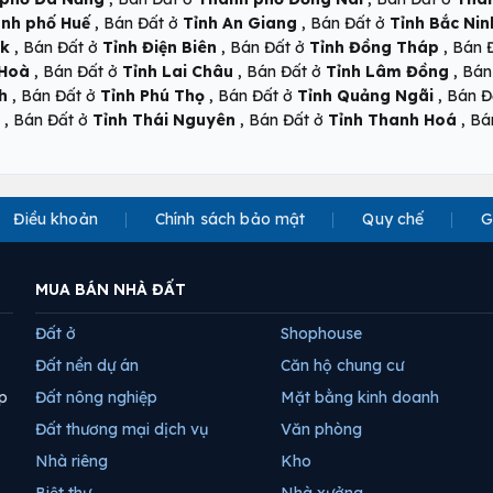
,
,
nh phố Huế
Bán Đất ở
Tỉnh An Giang
Bán Đất ở
Tỉnh Bắc Nin
,
,
,
ắk
Bán Đất ở
Tỉnh Điện Biên
Bán Đất ở
Tỉnh Đồng Tháp
Bán 
,
,
,
 Hoà
Bán Đất ở
Tỉnh Lai Châu
Bán Đất ở
Tỉnh Lâm Đồng
Bán
,
,
,
h
Bán Đất ở
Tỉnh Phú Thọ
Bán Đất ở
Tỉnh Quảng Ngãi
Bán Đ
,
,
,
Bán Đất ở
Tỉnh Thái Nguyên
Bán Đất ở
Tỉnh Thanh Hoá
Bá
Điều khoản
Chính sách bảo mật
Quy chế
G
MUA BÁN NHÀ ĐẤT
Đất ở
Shophouse
Đất nền dự án
Căn hộ chung cư
p
Đất nông nghiệp
Mặt bằng kinh doanh
Đất thương mại dịch vụ
Văn phòng
Nhà riêng
Kho