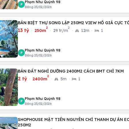
Phạm Như Quỳnh 98
P
Đăng 23/02/2026
BÁN BIỆT THỰ SONG LẬP 250M2 VIEW HỒ GIÁ CỰC TỐ
2
2
13 tỷ
·
250m
·
29 tr/m
·
12m
·
1
Phạm Như Quỳnh 98
P
Đăng 23/02/2026
BÁN ĐẤT NGHỈ DƯỠNG 2400M2 CÁCH BMT CHỈ 7KM
2
2 tỷ
·
2400m
·
5m
·
1
Phạm Như Quỳnh 98
P
Đăng 23/02/2026
SHOPHOUSE MẶT TIỀN NGUYỄN CHÍ THANH DỰ ÁN E
250M2