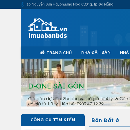
16 Nguyễn Sơn Hà, phường Hòa Cường, tp Đà Nẵng
NHÀ ĐẤT BÁN
NHÀ
TRANG CHỦ
D-ONE SÀI GÒN
Giá bán dự kiến: Shophouse có giá từ 4 tỷ & Căn 
có giá từ 1.3 tỷ. Liên hệ: 0909 47 12 39
Bán Đất ở
CÔNG CỤ TÌM KIẾM