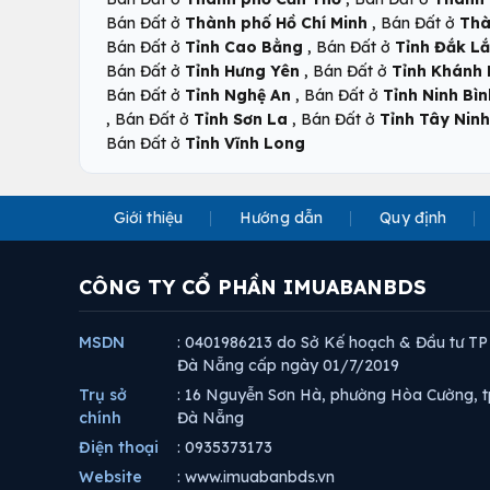
,
Bán Đất ở
Thành phố Hồ Chí Minh
Bán Đất ở
Thà
,
Bán Đất ở
Tỉnh Cao Bằng
Bán Đất ở
Tỉnh Đắk L
,
Bán Đất ở
Tỉnh Hưng Yên
Bán Đất ở
Tỉnh Khánh
,
Bán Đất ở
Tỉnh Nghệ An
Bán Đất ở
Tỉnh Ninh Bìn
,
,
Bán Đất ở
Tỉnh Sơn La
Bán Đất ở
Tỉnh Tây Ninh
Bán Đất ở
Tỉnh Vĩnh Long
Giới thiệu
Hướng dẫn
Quy định
CÔNG TY CỔ PHẦN IMUABANBDS
MSDN
: 0401986213 do Sở Kế hoạch & Đầu tư TP
Đà Nẵng cấp ngày 01/7/2019
Trụ sở
: 16 Nguyễn Sơn Hà, phường Hòa Cường, t
chính
Đà Nẵng
Điện thoại
: 0935373173
Website
: www.imuabanbds.vn