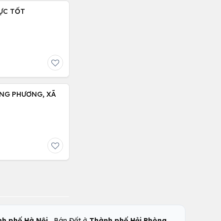
ỰC TỐT
,
,
h phố Hà Nội
Bán Đất ở
Thành phố Hải Phòng