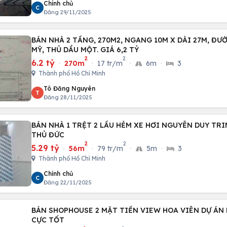
Chính chủ
C
Đăng 29/11/2025
BÁN NHÀ 2 TẦNG, 270M2, NGANG 10M X DÀI 27M, ĐƯỜ
MỸ, THỦ DẦU MỘT. GIÁ 6,2 TỶ
2
2
6.2 tỷ
·
270m
·
17 tr/m
·
6m
·
3
Thành phố Hồ Chí Minh
Tô Đăng Nguyên
T
Đăng 28/11/2025
BÁN NHÀ 1 TRỆT 2 LẦU HẺM XE HƠI NGUYỄN DUY TRI
THỦ ĐỨC
2
2
5.29 tỷ
·
56m
·
79 tr/m
·
5m
·
3
Thành phố Hồ Chí Minh
Chính chủ
C
Đăng 22/11/2025
BÁN SHOPHOUSE 2 MẶT TIỀN VIEW HOA VIÊN DỰ ÁN
CỰC TỐT