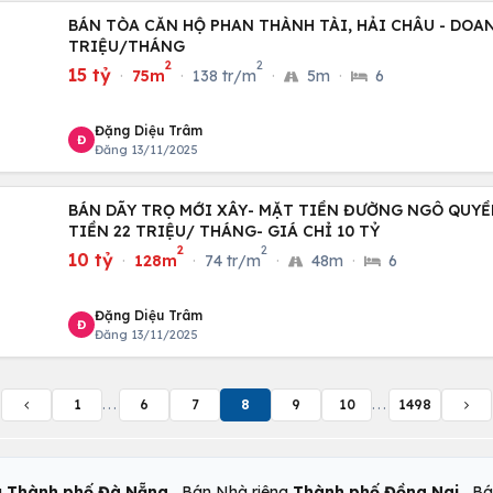
BÁN TÒA CĂN HỘ PHAN THÀNH TÀI, HẢI CHÂU - DOA
TRIỆU/THÁNG
2
2
15 tỷ
·
75m
·
138 tr/m
·
5m
·
6
Đặng Diệu Trâm
Đ
Đăng 13/11/2025
BÁN DÃY TRỌ MỚI XÂY- MẶT TIỀN ĐƯỜNG NGÔ QUYỀ
TIỀN 22 TRIỆU/ THÁNG- GIÁ CHỈ 10 TỶ
2
2
10 tỷ
·
128m
·
74 tr/m
·
48m
·
6
Đặng Diệu Trâm
Đ
Đăng 13/11/2025
1
...
6
7
8
9
10
...
1498
,
,
g
Thành phố Đà Nẵng
Bán Nhà riêng
Thành phố Đồng Nai
Bá