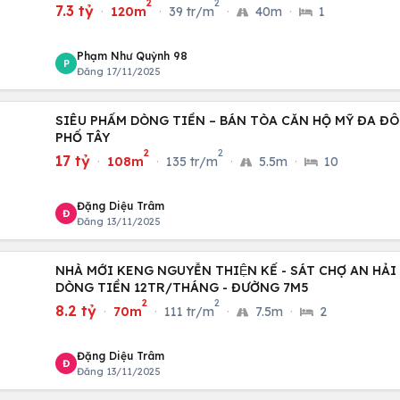
2
2
7.3 tỷ
·
120m
·
39 tr/m
·
40m
·
1
Phạm Như Quỳnh 98
P
Đăng 17/11/2025
SIÊU PHẨM DÒNG TIỀN – BÁN TÒA CĂN HỘ MỸ ĐA ĐÔ
PHỐ TÂY
2
2
17 tỷ
·
108m
·
135 tr/m
·
5.5m
·
10
Đặng Diệu Trâm
Đ
Đăng 13/11/2025
NHÀ MỚI KENG NGUYỄN THIỆN KẾ - SÁT CHỢ AN HẢI
DÒNG TIỀN 12TR/THÁNG - ĐƯỜNG 7M5
2
2
8.2 tỷ
·
70m
·
111 tr/m
·
7.5m
·
2
Đặng Diệu Trâm
Đ
Đăng 13/11/2025