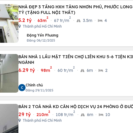
NHÀ ĐẸP 3 TẦNG HXH TĂNG NHƠN PHÚ, PHƯỚC LONG B,
TỶ (TẶNG FULL NỘI THẤT)
2
2
5.2 tỷ
·
63m
·
67 tr/m
·
3.5m
·
4
Thành phố Hồ Chí Minh
Đặng Yến Phương
Đăng 06/12/2025
BÁN NHÀ 1 LẦU MẶT TIỀN CHỢ LIÊN KHU 5-6 TIỆN K
NGÀNH
2
2
6.29 tỷ
·
98m
·
60 tr/m
·
6m
·
2
Chính chủ
C
Đăng 29/11/2025
BÁN 2 TOÀ NHÀ KD CĂN HỘ DỊCH VỤ 24 PHÒNG Ở ĐƯỜ
2
2
29 tỷ
·
210m
·
108 tr/m
·
6m
·
10
Thành phố Hồ Chí Minh