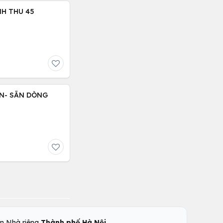
NH THU 45
N- SẴN DÒNG
,
n Nhà riêng
Thành phố Hà Nội