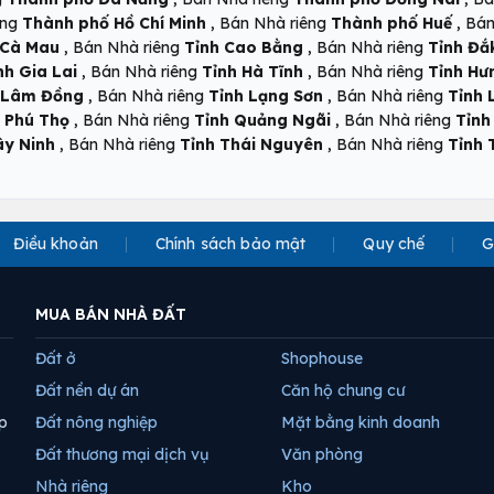
,
,
êng
Thành phố Hồ Chí Minh
Bán Nhà riêng
Thành phố Huế
Bán
,
,
 Cà Mau
Bán Nhà riêng
Tỉnh Cao Bằng
Bán Nhà riêng
Tỉnh Đắ
,
,
nh Gia Lai
Bán Nhà riêng
Tỉnh Hà Tĩnh
Bán Nhà riêng
Tỉnh Hư
,
,
 Lâm Đồng
Bán Nhà riêng
Tỉnh Lạng Sơn
Bán Nhà riêng
Tỉnh 
,
,
 Phú Thọ
Bán Nhà riêng
Tỉnh Quảng Ngãi
Bán Nhà riêng
Tỉnh
,
,
ây Ninh
Bán Nhà riêng
Tỉnh Thái Nguyên
Bán Nhà riêng
Tỉnh 
Điều khoản
Chính sách bảo mật
Quy chế
G
MUA BÁN NHÀ ĐẤT
Đất ở
Shophouse
Đất nền dự án
Căn hộ chung cư
p
Đất nông nghiệp
Mặt bằng kinh doanh
Đất thương mại dịch vụ
Văn phòng
Nhà riêng
Kho