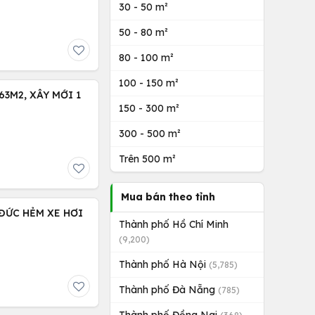
30 - 50 m²
50 - 80 m²
80 - 100 m²
100 - 150 m²
63M2, XÂY MỚI 1
150 - 300 m²
300 - 500 m²
Trên 500 m²
Mua bán theo tỉnh
 ĐỨC HẺM XE HƠI
Thành phố Hồ Chí Minh
(9,200)
Thành phố Hà Nội
(5,785)
Thành phố Đà Nẵng
(785)