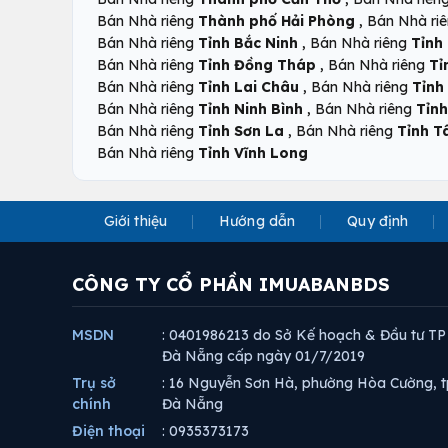
,
Bán Nhà riêng
Thành phố Hải Phòng
Bán Nhà ri
,
Bán Nhà riêng
Tỉnh Bắc Ninh
Bán Nhà riêng
Tỉnh
,
Bán Nhà riêng
Tỉnh Đồng Tháp
Bán Nhà riêng
Tỉ
,
Bán Nhà riêng
Tỉnh Lai Châu
Bán Nhà riêng
Tỉnh
,
Bán Nhà riêng
Tỉnh Ninh Bình
Bán Nhà riêng
Tỉnh
,
Bán Nhà riêng
Tỉnh Sơn La
Bán Nhà riêng
Tỉnh T
Bán Nhà riêng
Tỉnh Vĩnh Long
Giới thiệu
Hướng dẫn
Quy định
CÔNG TY CỔ PHẦN IMUABANBDS
MSDN
: 0401986213 do Sở Kế hoạch & Đầu tư TP
Đà Nẵng cấp ngày 01/7/2019
Trụ sở
: 16 Nguyễn Sơn Hà, phường Hòa Cường, t
chính
Đà Nẵng
Điện thoại
: 0935373173