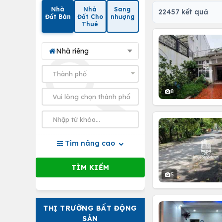
Nhà
Nhà
Sang
22457 kết quả
Đất Bán
Đất Cho
nhượng
Thuê
Nhà riêng
8
Tìm nâng cao
5
THỊ TRƯỜNG BẤT ĐỘNG
SẢN