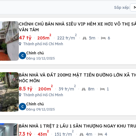
Sắp xếp:
CHÍNH CHỦ BÁN NHÀ SIÊU VIP HẺM XE HƠI VÕ THỊ S
VĂN TÁM
2
2
47 tỷ
·
205m
·
222 tr/m
·
5m
·
6
Thành phố Hồ Chí Minh
Chính chủ
C
Đăng 10/12/2025
BÁN NHÀ VÀ ĐẤT 200M2 MẶT TIỀN ĐƯỜNG LỚN XÃ T
HÓC MÔN
2
2
8.5 tỷ
·
200m
·
39 tr/m
·
8m
·
1
Thành phố Hồ Chí Minh
Chính chủ
C
Đăng 09/12/2025
BÁN NHÀ 1 TRỆT 2 LẦU 1 SÂN THƯỢNG NGAY KHU TR
2
2
7.3 tỷ
·
43m
·
151 tr/m
·
4m
·
4