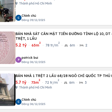
Thành phố Hồ Chí Minh
Chính chủ
C
Đăng 09/12/2025
BÁN NHÀ SÁT CĂN MẶT TIỀN ĐƯỜNG TỈNH LỘ 10, DT 
TRỆT, 1 LẦU
2
2
5.2 tỷ
·
63m
·
78 tr/m
·
6m
·
2
patrick bui
P
Đăng 06/12/2025
BÁN NHÀ 1 TRỆT 2 LẦU 68/28 NGÔ CHÍ QUỐC TP THỦ
2
2
5.7 tỷ
·
73m
·
72 tr/m
·
6m
·
3
Thành phố Hồ Chí Minh
Chính chủ
C
Đăng 06/12/2025