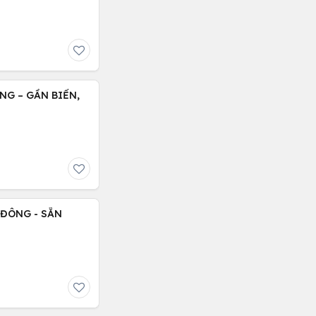
NG – GẦN BIỂN,
 ĐÔNG - SẴN