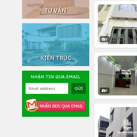
TƯ VẤN
5
KIẾN TRÚC
NHẬN TIN QUA EMAIL
8