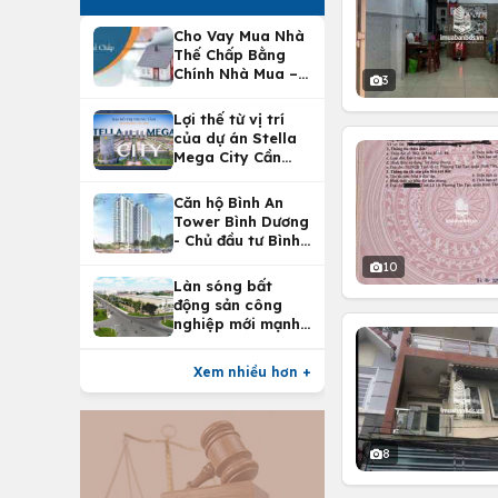
Cho Vay Mua Nhà
Thế Chấp Bằng
Chính Nhà Mua –
3
Lợi Ích Vay Mua
Nhà Tại
Lợi thế từ vị trí
Vietcombank
của dự án Stella
Mega City Cần
Thơ
Căn hộ Bình An
Tower Bình Dương
- Chủ đầu tư Bình
An Land
10
Làn sóng bất
động sản công
nghiệp mới mạnh
nhất 25 năm
Xem nhiều hơn +
8