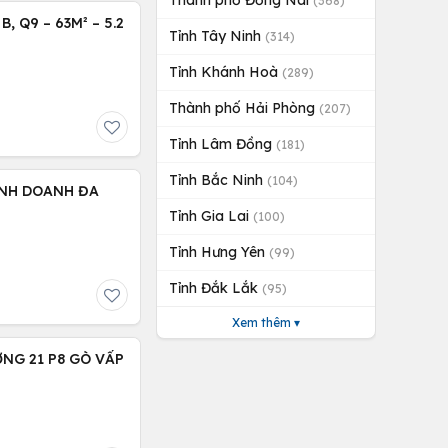
Thành phố Đồng Nai
(368)
 Q9 – 63M² – 5.2
Tỉnh Tây Ninh
(314)
Tỉnh Khánh Hoà
(289)
Thành phố Hải Phòng
(207)
Tỉnh Lâm Đồng
(181)
Tỉnh Bắc Ninh
(104)
INH DOANH ĐA
Tỉnh Gia Lai
(100)
Tỉnh Hưng Yên
(99)
Tỉnh Đắk Lắk
(95)
Xem thêm ▾
NG 21 P8 GÒ VẤP