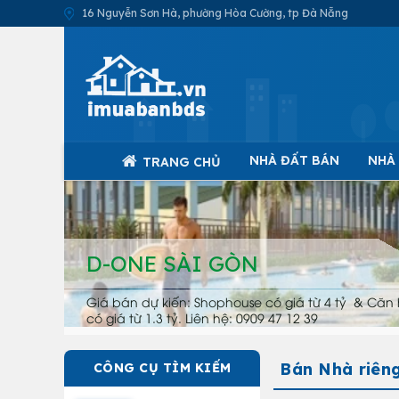
16 Nguyễn Sơn Hà, phường Hòa Cường, tp Đà Nẵng
NHÀ ĐẤT BÁN
NHÀ
TRANG CHỦ
D-ONE SÀI GÒN
Giá bán dự kiến: Shophouse có giá từ 4 tỷ & Căn 
có giá từ 1.3 tỷ. Liên hệ: 0909 47 12 39
Bán Nhà riên
CÔNG CỤ TÌM KIẾM