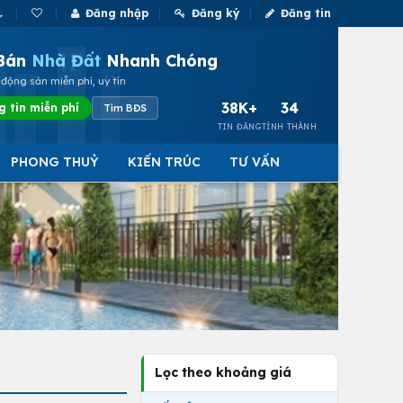
Đăng nhập
Đăng ký
Đăng tin
Bán
Nhà Đất
Nhanh Chóng
động sản miễn phí, uy tín
38K+
34
g tin miễn phí
Tìm BĐS
TIN ĐĂNG
TỈNH THÀNH
PHONG THUỶ
KIẾN TRÚC
TƯ VẤN
Lọc theo khoảng giá