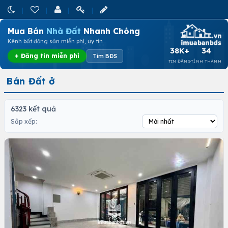
Mua Bán
Nhà Đất
Nhanh Chóng
Kênh bất động sản miễn phí, uy tín
38K+
34
+ Đăng tin miễn phí
Tìm BĐS
TIN ĐĂNG
TỈNH THÀNH
Bán Đất ở
6323 kết quả
Sắp xếp: