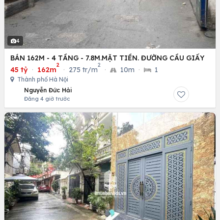
4
BÁN 162M - 4 TẦNG - 7.8M.MẶT TIỀN. ĐƯỜNG CẦU GIẤY
2
2
45 tỷ
·
162m
·
275 tr/m
·
10m
·
1
Thành phố Hà Nội
Nguyễn Đức Hải
Đăng 4 giờ trước