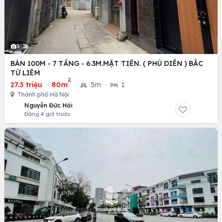
5
BÁN 100M - 7 TẦNG - 6.3M.MẶT TIỀN. ( PHÚ DIỄN ) BẮC
TỪ LIÊM
2
27.3 triệu
·
80m
·
5m
·
1
Thành phố Hà Nội
Nguyễn Đức Hải
Đăng 4 giờ trước