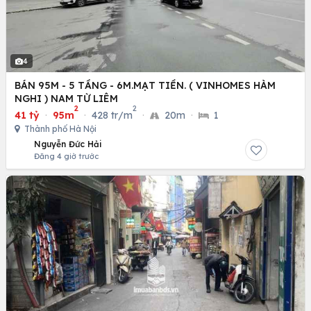
4
BÁN 95M - 5 TẦNG - 6M.MẠT TIỀN. ( VINHOMES HÀM
NGHI ) NAM TỪ LIÊM
2
2
41 tỷ
·
95m
·
428 tr/m
·
20m
·
1
Thành phố Hà Nội
Nguyễn Đức Hải
Đăng 4 giờ trước