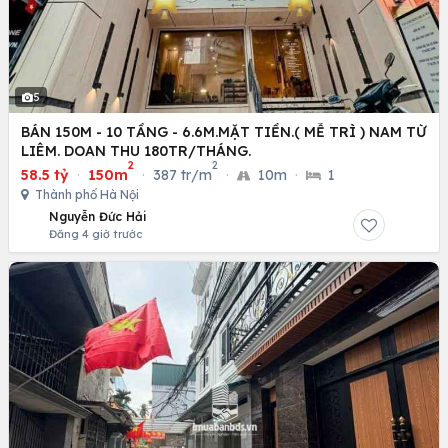
5
BÁN 150M - 10 TẦNG - 6.6M.MẶT TIỀN.( MỄ TRÌ ) NAM TỪ
LIÊM. DOAN THU 180TR/THÁNG.
2
2
58.5 tỷ
·
150m
·
387 tr/m
·
10m
·
1
Thành phố Hà Nội
Nguyễn Đức Hải
Đăng 4 giờ trước