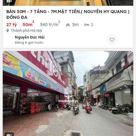
4
BÁN 50M - 7 TẦNG - 7M.MẶT TIỀN.( NGUYỄN HY QUANG )
ĐỐNG ĐA
2
2
27 tỷ
·
50m
·
540 tr/m
·
5m
·
1
Thành phố Hà Nội
Nguyễn Đức Hải
Đăng 4 giờ trước
2