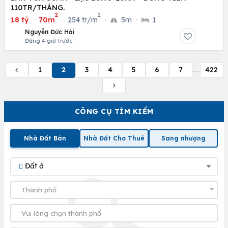
110TR/THÁNG.
2
2
18 tỷ
·
70m
·
254 tr/m
·
5m
·
1
Nguyễn Đức Hải
Đăng 4 giờ trước
1
2
3
4
5
6
7
422
...
CÔNG CỤ TÌM KIẾM
Nhà Đất Bán
Nhà Đất Cho Thuê
Sang nhượng
Đất ở