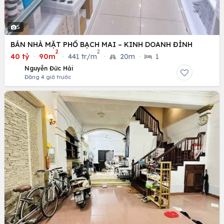
5
BÁN NHÀ MẶT PHỐ BẠCH MAI – KINH DOANH ĐỈNH
2
2
40 tỷ
·
90m
·
441 tr/m
·
20m
·
1
Nguyễn Đức Hải
Đăng 4 giờ trước