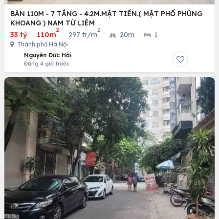
BÁN 110M - 7 TẦNG - 4.2M.MẶT TIỀN.( MẶT PHỐ PHÙNG
KHOANG ) NAM TỪ LIÊM
2
2
33 tỷ
·
110m
·
297 tr/m
·
20m
·
1
Thành phố Hà Nội
Nguyễn Đức Hải
Đăng 4 giờ trước