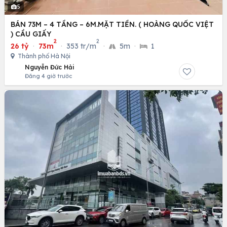
5
BÁN 73M – 4 TẦNG – 6M.MẶT TIỀN. ( HOÀNG QUỐC VIỆT
) CẦU GIẤY
2
2
26 tỷ
·
73m
·
353 tr/m
·
5m
·
1
Thành phố Hà Nội
Nguyễn Đức Hải
Đăng 4 giờ trước