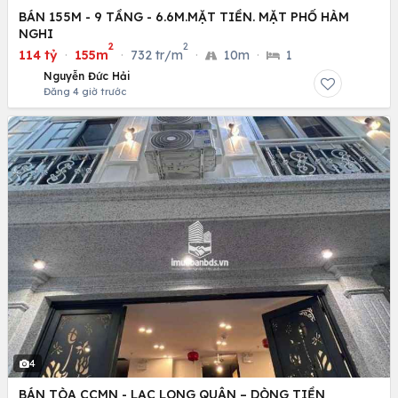
BÁN 155M - 9 TẦNG - 6.6M.MẶT TIỀN. MẶT PHỐ HÀM
NGHI
2
2
114 tỷ
·
155m
·
732 tr/m
·
10m
·
1
Nguyễn Đức Hải
Đăng 4 giờ trước
4
BÁN TÒA CCMN - LẠC LONG QUÂN – DÒNG TIỀN