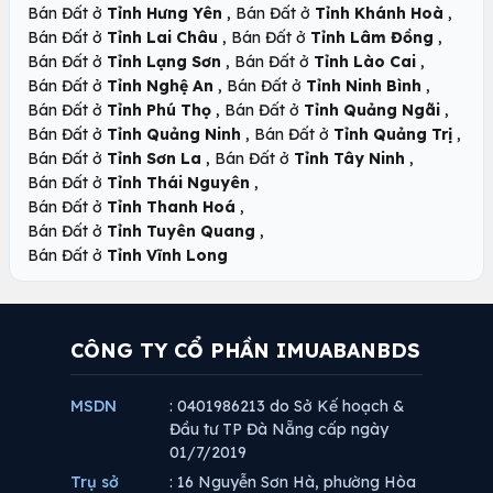
,
,
Bán Đất ở
Tỉnh Hưng Yên
Bán Đất ở
Tỉnh Khánh Hoà
,
,
Bán Đất ở
Tỉnh Lai Châu
Bán Đất ở
Tỉnh Lâm Đồng
,
,
Bán Đất ở
Tỉnh Lạng Sơn
Bán Đất ở
Tỉnh Lào Cai
,
,
Bán Đất ở
Tỉnh Nghệ An
Bán Đất ở
Tỉnh Ninh Bình
,
,
Bán Đất ở
Tỉnh Phú Thọ
Bán Đất ở
Tỉnh Quảng Ngãi
,
,
Bán Đất ở
Tỉnh Quảng Ninh
Bán Đất ở
Tỉnh Quảng Trị
,
,
Bán Đất ở
Tỉnh Sơn La
Bán Đất ở
Tỉnh Tây Ninh
,
Bán Đất ở
Tỉnh Thái Nguyên
,
Bán Đất ở
Tỉnh Thanh Hoá
,
Bán Đất ở
Tỉnh Tuyên Quang
Bán Đất ở
Tỉnh Vĩnh Long
CÔNG TY CỔ PHẦN IMUABANBDS
MSDN
: 0401986213 do Sở Kế hoạch &
Đầu tư TP Đà Nẵng cấp ngày
01/7/2019
Trụ sở
: 16 Nguyễn Sơn Hà, phường Hòa