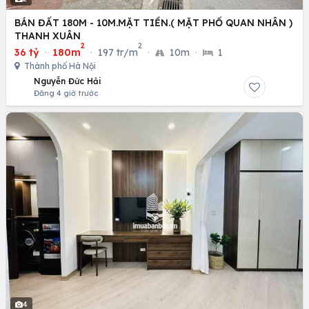
BÁN ĐẤT 180M - 10M.MẶT TIỀN.( MẶT PHỐ QUAN NHÂN )
THANH XUÂN
2
2
36 tỷ
·
180m
·
197 tr/m
·
10m
·
1
Thành phố Hà Nội
Nguyễn Đức Hải
Đăng 4 giờ trước
4