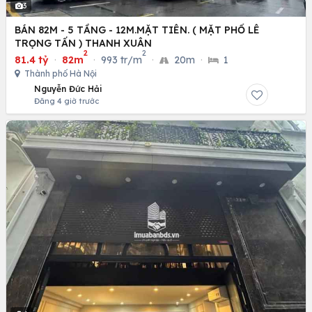
3
BÁN 82M - 5 TẦNG - 12M.MẶT TIÊN. ( MẶT PHỐ LÊ
TRỌNG TẤN ) THANH XUÂN
2
2
81.4 tỷ
·
82m
·
993 tr/m
·
20m
·
1
Thành phố Hà Nội
Nguyễn Đức Hải
Đăng 4 giờ trước