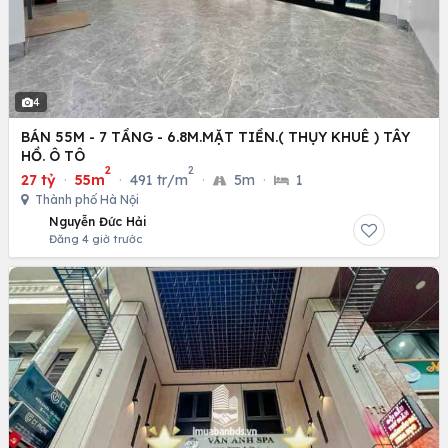
4
BÁN 55M - 7 TẦNG - 6.8M.MẶT TIỀN.( THỤY KHUÊ ) TÂY
HỒ. Ô TÔ
2
2
27 tỷ
·
55m
·
491 tr/m
·
5m
·
1
Thành phố Hà Nội
Nguyễn Đức Hải
Đăng 4 giờ trước