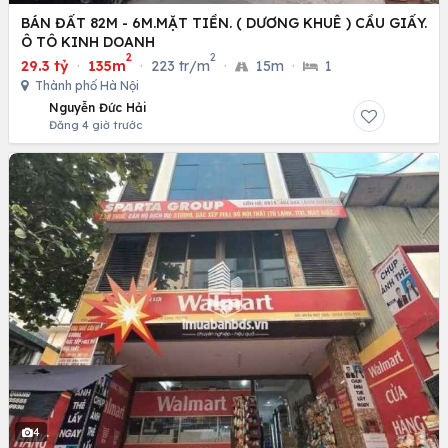
BÁN ĐẤT 82M - 6M.MẶT TIỀN. ( DƯƠNG KHUÊ ) CẦU GIẤY.
Ô TÔ KINH DOANH
2
2
29.3 tỷ
·
135m
·
223 tr/m
·
15m
·
1
Thành phố Hà Nội
Nguyễn Đức Hải
Đăng 4 giờ trước
4