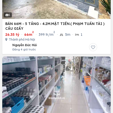
5
BÁN 66M - 5 TẦNG - 4.2M.MẶT TIỀN.( PHẠM TUẤN TÀI )
CẦU GIẤY
2
2
26.35 tỷ
·
66m
·
399 tr/m
·
5m
·
1
Thành phố Hà Nội
Nguyễn Đức Hải
Đăng 4 giờ trước