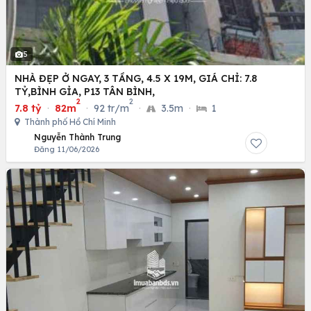
5
NHÀ ĐẸP Ở NGAY, 3 TẦNG, 4.5 X 19M, GIÁ CHỈ: 7.8
TỶ,BÌNH GỈA, P13 TÂN BÌNH,
2
2
7.8 tỷ
·
82m
·
92 tr/m
·
3.5m
·
1
Thành phố Hồ Chí Minh
Nguyễn Thành Trung
Đăng 11/06/2026