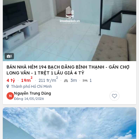
3
BÁN NHÀ HẺM 194 BẠCH ĐẰNG BÌNH THẠNH - GẦN CHỢ
LONG VÂN - 1 TRỆT 1 LẦU GIÁ 4 TỶ
2
2
4 tỷ
·
19m
·
211 tr/m
·
3m
·
1
Thành phố Hồ Chí Minh
Nguyễn Trung Dũng
N
Đăng 14/05/2026