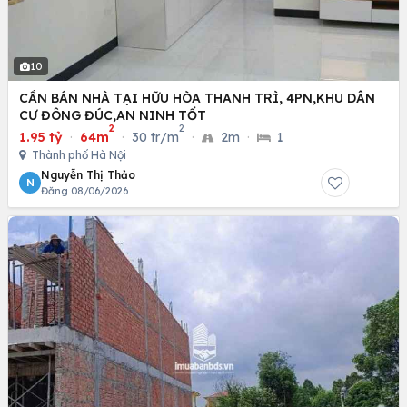
10
CẦN BÁN NHÀ TẠI HỮU HÒA THANH TRÌ, 4PN,KHU DÂN
CƯ ĐÔNG ĐÚC,AN NINH TỐT
2
2
1.95 tỷ
·
64m
·
30 tr/m
·
2m
·
1
Thành phố Hà Nội
Nguyễn Thị Thảo
N
Đăng 08/06/2026