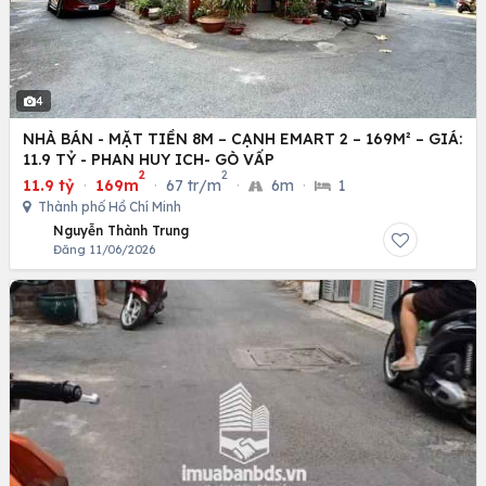
4
NHÀ BÁN - MẶT TIỀN 8M – CẠNH EMART 2 – 169M² – GIÁ:
11.9 TỶ - PHAN HUY ICH- GÒ VẤP
2
2
11.9 tỷ
·
169m
·
67 tr/m
·
6m
·
1
Thành phố Hồ Chí Minh
Nguyễn Thành Trung
Đăng 11/06/2026