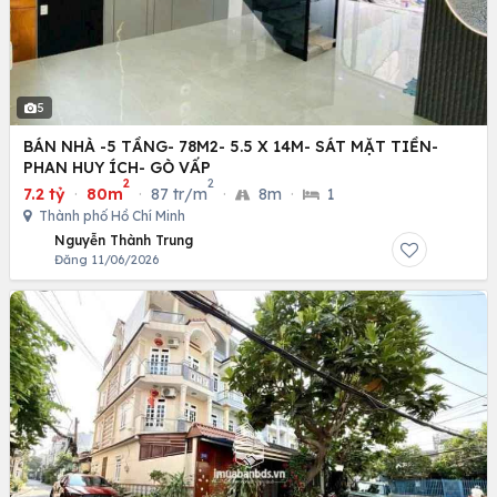
5
BÁN NHÀ -5 TẦNG- 78M2- 5.5 X 14M- SÁT MẶT TIỀN-
PHAN HUY ÍCH- GÒ VẤP
2
2
7.2 tỷ
·
80m
·
87 tr/m
·
8m
·
1
Thành phố Hồ Chí Minh
Nguyễn Thành Trung
Đăng 11/06/2026