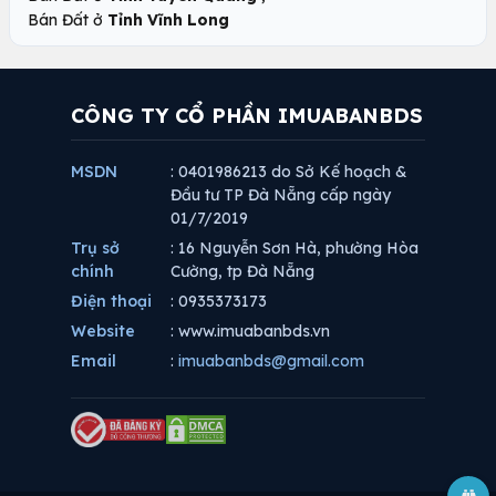
Bán Đất ở
Tỉnh Vĩnh Long
CÔNG TY CỔ PHẦN IMUABANBDS
MSDN
: 0401986213 do Sở Kế hoạch &
Đầu tư TP Đà Nẵng cấp ngày
01/7/2019
Trụ sở
: 16 Nguyễn Sơn Hà, phường Hòa
chính
Cường, tp Đà Nẵng
Điện thoại
: 0935373173
Website
: www.imuabanbds.vn
Email
:
imuabanbds@gmail.com