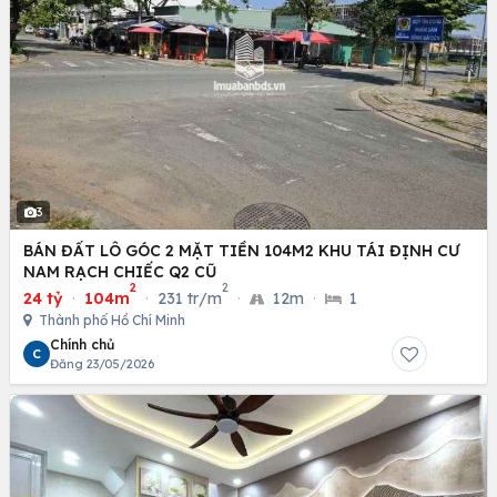
3
BÁN ĐẤT LÔ GÓC 2 MẶT TIỀN 104M2 KHU TÁI ĐỊNH CƯ
NAM RẠCH CHIẾC Q2 CŨ
2
2
24 tỷ
·
104m
·
231 tr/m
·
12m
·
1
Thành phố Hồ Chí Minh
Chính chủ
C
Đăng 23/05/2026