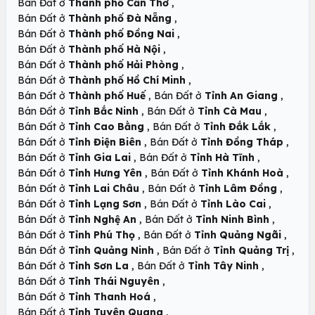
,
Bán Đất ở
Thành phố Cần Thơ
,
Bán Đất ở
Thành phố Đà Nẵng
,
Bán Đất ở
Thành phố Đồng Nai
,
Bán Đất ở
Thành phố Hà Nội
,
Bán Đất ở
Thành phố Hải Phòng
,
Bán Đất ở
Thành phố Hồ Chí Minh
,
,
Bán Đất ở
Thành phố Huế
Bán Đất ở
Tỉnh An Giang
,
,
Bán Đất ở
Tỉnh Bắc Ninh
Bán Đất ở
Tỉnh Cà Mau
,
,
Bán Đất ở
Tỉnh Cao Bằng
Bán Đất ở
Tỉnh Đắk Lắk
,
,
Bán Đất ở
Tỉnh Điện Biên
Bán Đất ở
Tỉnh Đồng Tháp
,
,
Bán Đất ở
Tỉnh Gia Lai
Bán Đất ở
Tỉnh Hà Tĩnh
,
,
Bán Đất ở
Tỉnh Hưng Yên
Bán Đất ở
Tỉnh Khánh Hoà
,
,
Bán Đất ở
Tỉnh Lai Châu
Bán Đất ở
Tỉnh Lâm Đồng
,
,
Bán Đất ở
Tỉnh Lạng Sơn
Bán Đất ở
Tỉnh Lào Cai
,
,
Bán Đất ở
Tỉnh Nghệ An
Bán Đất ở
Tỉnh Ninh Bình
,
,
Bán Đất ở
Tỉnh Phú Thọ
Bán Đất ở
Tỉnh Quảng Ngãi
,
,
Bán Đất ở
Tỉnh Quảng Ninh
Bán Đất ở
Tỉnh Quảng Trị
,
,
Bán Đất ở
Tỉnh Sơn La
Bán Đất ở
Tỉnh Tây Ninh
,
Bán Đất ở
Tỉnh Thái Nguyên
,
Bán Đất ở
Tỉnh Thanh Hoá
,
Bán Đất ở
Tỉnh Tuyên Quang