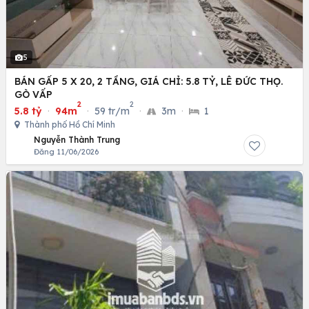
5
BÁN GẤP 5 X 20, 2 TẦNG, GIÁ CHỈ: 5.8 TỶ, LÊ ĐỨC THỌ.
GÒ VẤP
2
2
5.8 tỷ
·
94m
·
59 tr/m
·
3m
·
1
Thành phố Hồ Chí Minh
Nguyễn Thành Trung
Đăng 11/06/2026