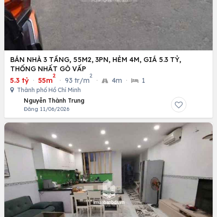
BÁN NHÀ 3 TẦNG, 55M2, 3PN, HẺM 4M, GIÁ 5.3 TỶ,
THỐNG NHẤT GÒ VẤP
2
2
5.3 tỷ
·
55m
·
93 tr/m
·
4m
·
1
Thành phố Hồ Chí Minh
Nguyễn Thành Trung
Đăng 11/06/2026