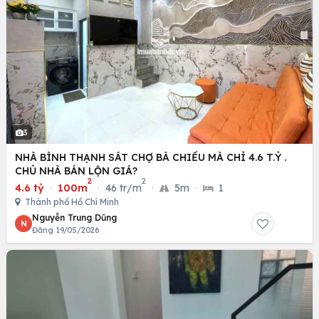
3
NHÀ BÌNH THẠNH SÁT CHỢ BÀ CHIỂU MÀ CHỈ 4.6 T.Ỷ .
CHỦ NHÀ BÁN LỘN GIÁ?
2
2
4.6 tỷ
·
100m
·
46 tr/m
·
5m
·
1
Thành phố Hồ Chí Minh
Nguyễn Trung Dũng
N
Đăng 19/05/2026