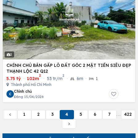
2
CHÍNH CHỦ BÁN GẤP LÔ ĐẤT GÓC 2 MẶT TIỀN SIÊU ĐẸP
THẠNH LỘC 42 Q12
2
2
5.75 tỷ
·
102m
·
53 tr/m
·
6m
·
1
Thành phố Hồ Chí Minh
Chính chủ
C
Đăng 15/04/2026
1
2
3
4
5
6
7
422
...