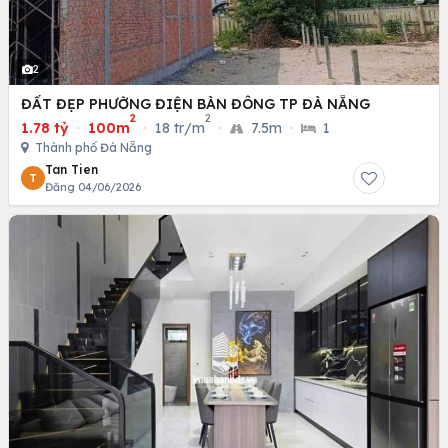
2
ĐẤT ĐẸP PHƯỜNG ĐIỆN BÀN ĐÔNG TP ĐÀ NẴNG
2
2
1.78 tỷ
·
100m
·
18 tr/m
·
7.5m
·
1
Thành phố Đà Nẵng
Tan Tien
T
Đăng 04/06/2026