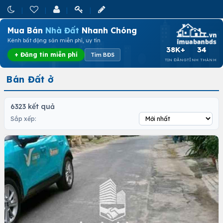
Mua Bán
Nhà Đất
Nhanh Chóng
Kênh bất động sản miễn phí, uy tín
38K+
34
+ Đăng tin miễn phí
Tìm BĐS
TIN ĐĂNG
TỈNH THÀNH
Bán Đất ở
6323 kết quả
Sắp xếp: