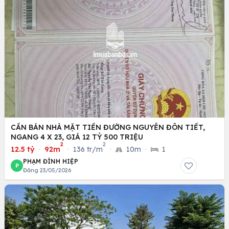
CẦN BÁN NHÀ MẶT TIỀN ĐƯỜNG NGUYỄN ĐÔN TIẾT,
NGANG 4 X 23, GIÁ 12 TỶ 500 TRIỆU
2
2
12.5 tỷ
·
92m
·
136 tr/m
·
10m
·
1
PHẠM ĐÌNH HIỆP
P
Đăng 23/05/2026