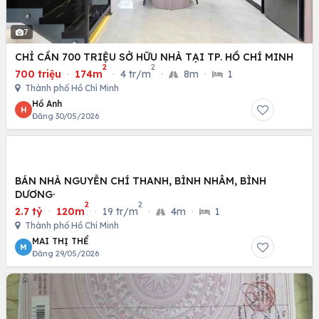
7
CHỈ CẦN 700 TRIỆU SỞ HỮU NHÀ TẠI TP. HỒ CHÍ MINH
2
2
700 triệu
·
174m
·
4 tr/m
·
8m
·
1
Thành phố Hồ Chí Minh
Hồ Anh
H
Đăng 30/05/2026
BÁN NHÀ NGUYỄN CHÍ THANH, BÌNH NHÂM, BÌNH
DƯƠNG·
2
2
2.7 tỷ
·
120m
·
19 tr/m
·
4m
·
1
Thành phố Hồ Chí Minh
MAI THỊ THỂ
M
Đăng 29/05/2026