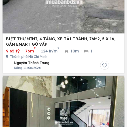
BIỆT THỰ MINI, 4 TẦNG, XE TẢI TRÁNH, 76M2, 5 X 16,
GẦN EMART GÒ VẤP
2
2
9.65 tỷ
·
76m
·
124 tr/m
·
10m
·
1
Thành phố Hồ Chí Minh
Nguyễn Thành Trung
Đăng 11/06/2026