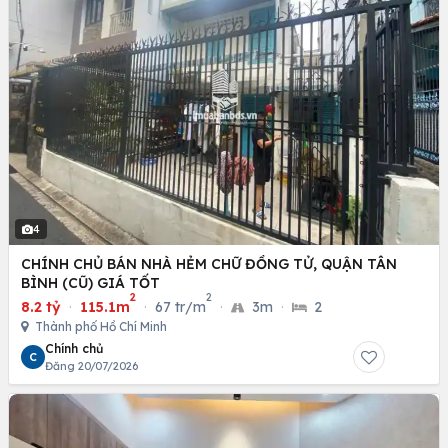
4
CHÍNH CHỦ BÁN NHÀ HẺM CHỮ ĐỒNG TỬ, QUẬN TÂN
BÌNH (CŨ) GIÁ TỐT
2
2
8.2 tỷ
·
115.1m
·
67 tr/m
·
3m
·
2
Thành phố Hồ Chí Minh
Chính chủ
C
Đăng 20/07/2026