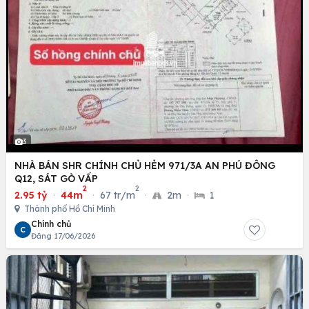
3
NHÀ BÁN SHR CHÍNH CHỦ HẺM 971/3A AN PHÚ ĐÔNG
Q12, SÁT GÒ VẤP
2
2
2.95 tỷ
·
44m
·
67 tr/m
·
2m
·
1
Thành phố Hồ Chí Minh
Chính chủ
C
Đăng 17/06/2026