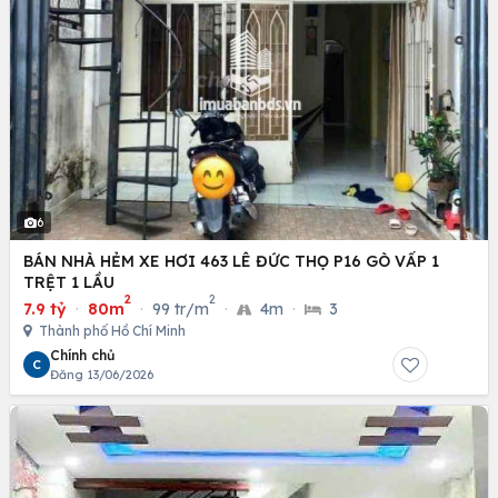
6
BÁN NHÀ HẺM XE HƠI 463 LÊ ĐỨC THỌ P16 GÒ VẤP 1
TRỆT 1 LẦU
2
2
7.9 tỷ
·
80m
·
99 tr/m
·
4m
·
3
Thành phố Hồ Chí Minh
Chính chủ
C
Đăng 13/06/2026