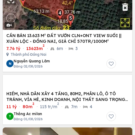
4
CẦN BÁN 13.623 M² ĐẤT VƯỜN CLN+ONT VIEW SUỐI ||
XUÂN LỘC - ĐỒNG NAI, GIÁ CHỈ 570TR/1000M²
2
7.76 tỷ
·
13623m
·
6m
·
3
Thành phố Đồng Nai
Nguyễn Quang Lâm
N
Đăng 02/08/2026
HIẾM, NHÀ DÂN XÂY 4 TẦNG, 80M2, PHÂN LÔ, Ô TÔ
TRÁNH, VỈA HÈ, KINH DOANH, NỘI THẤT SANG TRỌNG,
2
2
11 TỶ
11 tỷ
·
80m
·
115 tr/m
·
7m
·
4
Thắng Ac milan
T
Đăng 01/08/2026