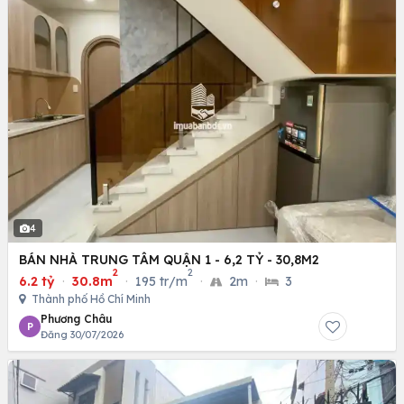
4
BÁN NHÀ TRUNG TÂM QUẬN 1 - 6,2 TỶ - 30,8M2
2
2
6.2 tỷ
·
30.8m
·
195 tr/m
·
2m
·
3
Thành phố Hồ Chí Minh
Phương Châu
P
Đăng 30/07/2026