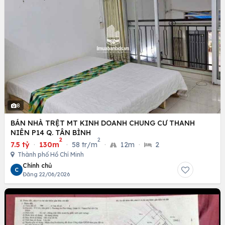
8
BÁN NHÀ TRỆT MT KINH DOANH CHUNG CƯ THANH
NIÊN P14 Q. TÂN BÌNH
2
2
7.5 tỷ
·
130m
·
58 tr/m
·
12m
·
2
Thành phố Hồ Chí Minh
Chính chủ
C
Đăng 22/06/2026