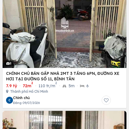
8
CHÍNH CHỦ BÁN GẤP NHÀ 2MT 3 TẦNG 6PN, ĐƯỜNG XE
HƠI TẠI ĐƯỜNG SỐ 11, BÌNH TÂN
2
2
7.9 tỷ
·
72m
·
110 tr/m
·
5m
·
6
Thành phố Hồ Chí Minh
Chính chủ
C
Đăng 09/07/2026