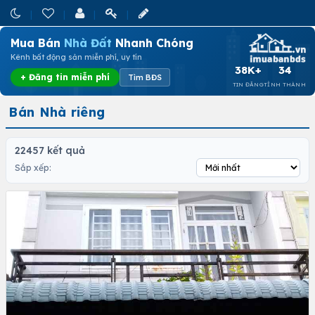
Mua Bán
Nhà Đất
Nhanh Chóng
Kênh bất động sản miễn phí, uy tín
38K+
34
+ Đăng tin miễn phí
Tìm BĐS
TIN ĐĂNG
TỈNH THÀNH
Bán Nhà riêng
22457 kết quả
Sắp xếp: