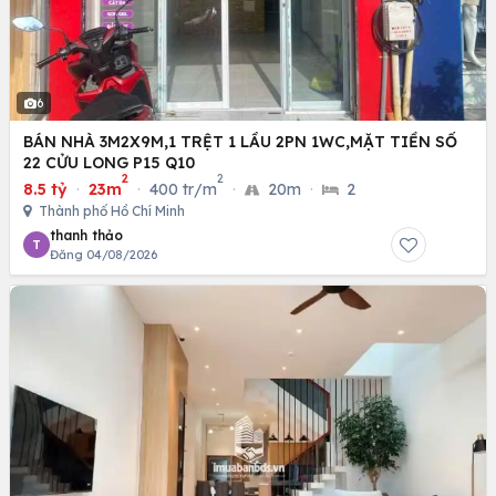
6
BÁN NHÀ 3M2X9M,1 TRỆT 1 LẦU 2PN 1WC,MẶT TIỀN SỐ
22 CỬU LONG P15 Q10
2
2
8.5 tỷ
·
23m
·
400 tr/m
·
20m
·
2
Thành phố Hồ Chí Minh
thanh thảo
T
Đăng 04/08/2026