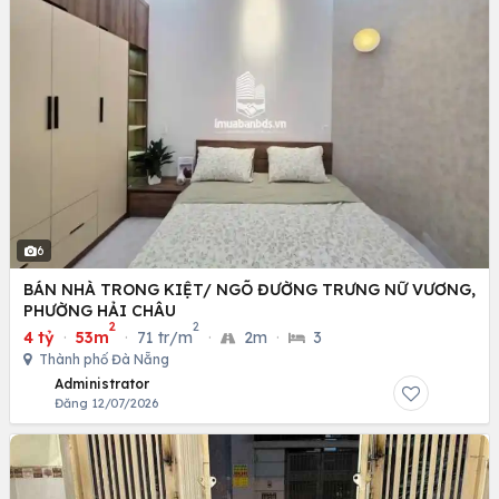
6
BÁN NHÀ TRONG KIỆT/ NGÕ ĐƯỜNG TRƯNG NỮ VƯƠNG,
PHƯỜNG HẢI CHÂU
2
2
4 tỷ
·
53m
·
71 tr/m
·
2m
·
3
Thành phố Đà Nẵng
Administrator
Đăng 12/07/2026