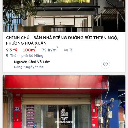
CHÍNH CHỦ - BÁN NHÀ RIÊNG ĐƯỜNG BÙI THIỆN NGỘ,
PHƯỜNG HOÀ XUÂN
2
2
9.5 tỷ
·
100m
·
79 tr/m
·
3
Thành phố Đà Nẵng
Nguyễn Chơi Võ Lâm
Đăng 2 ngày trước