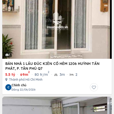
7
BÁN NHÀ 1 LẦU ĐÚC KIÊN CỐ HẺM 1206 HUỲNH TẤN
PHÁT, P. TÂN PHÚ Q7
2
2
5.5 tỷ
·
69m
·
80 tr/m
·
3m
·
2
Thành phố Hồ Chí Minh
Chính chủ
C
Đăng 22/06/2026