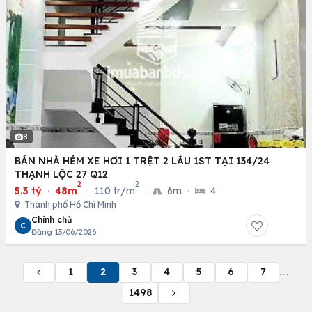
8
BÁN NHÀ HẺM XE HƠI 1 TRỆT 2 LẦU 1ST TẠI 134/24
THẠNH LỘC 27 Q12
2
2
5.3 tỷ
·
48m
·
110 tr/m
·
6m
·
4
Thành phố Hồ Chí Minh
Chính chủ
C
Đăng 13/06/2026
1
2
3
4
5
6
7
...
1498