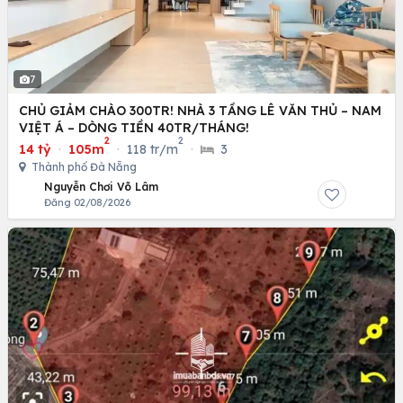
7
CHỦ GIẢM CHÀO 300TR! NHÀ 3 TẦNG LÊ VĂN THỦ – NAM
VIỆT Á – DÒNG TIỀN 40TR/THÁNG!
2
2
14 tỷ
·
105m
·
118 tr/m
·
3
Thành phố Đà Nẵng
Nguyễn Chơi Võ Lâm
Đăng 02/08/2026