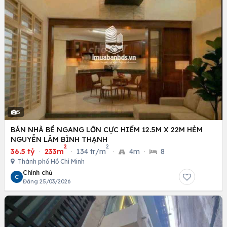
5
BÁN NHÀ BỀ NGANG LỚN CỰC HIẾM 12.5M X 22M HẺM
NGUYỄN LÂM BÌNH THẠNH
2
2
36.5 tỷ
·
233m
·
134 tr/m
·
4m
·
8
Thành phố Hồ Chí Minh
Chính chủ
C
Đăng 25/03/2026