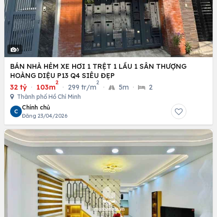
6
BÁN NHÀ HẺM XE HƠI 1 TRỆT 1 LẦU 1 SÂN THƯỢNG
HOÀNG DIỆU P13 Q4 SIÊU ĐẸP
2
2
32 tỷ
·
103m
·
299 tr/m
·
5m
·
2
Thành phố Hồ Chí Minh
Chính chủ
C
Đăng 23/04/2026