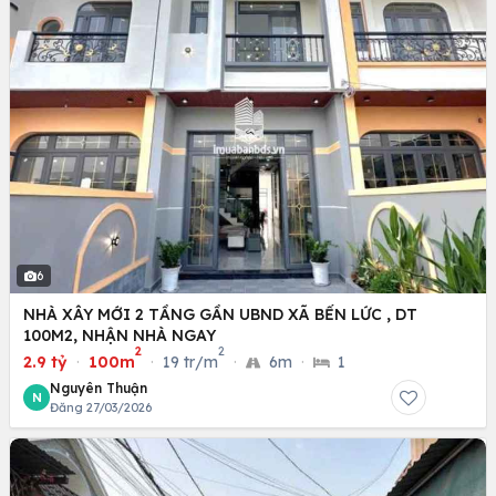
6
NHÀ XÂY MỚI 2 TẦNG GẦN UBND XÃ BẾN LỨC , DT
100M2, NHẬN NHÀ NGAY
2
2
2.9 tỷ
·
100m
·
19 tr/m
·
6m
·
1
Nguyên Thuận
N
Đăng 27/03/2026