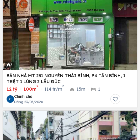
2
BÁN NHÀ MT 231 NGUYỄN THÁI BÌNH, P4 TÂN BÌNH, 1
TRỆT 1 LỬNG 2 LẦU ĐÚC
2
2
12 tỷ
·
100m
·
114 tr/m
·
15m
·
1
Chính chủ
C
Đăng 23/03/2026