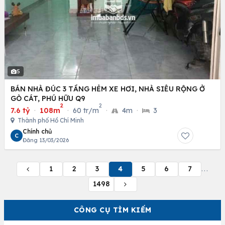
5
BÁN NHÀ ĐÚC 3 TẦNG HẺM XE HƠI, NHÀ SIÊU RỘNG Ở
GÒ CÁT, PHÚ HỮU Q9
2
2
7.6 tỷ
·
108m
·
60 tr/m
·
4m
·
3
Thành phố Hồ Chí Minh
Chính chủ
C
Đăng 13/03/2026
1
2
3
4
5
6
7
...
1498
CÔNG CỤ TÌM KIẾM