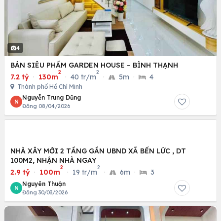
4
BÁN SIÊU PHẨM GARDEN HOUSE – BÌNH THẠNH
2
2
7.2 tỷ
·
130m
·
40 tr/m
·
5m
·
4
Thành phố Hồ Chí Minh
Nguyễn Trung Dũng
N
Đăng 08/04/2026
NHÀ XÂY MỚI 2 TẦNG GẦN UBND XÃ BẾN LỨC , DT
100M2, NHẬN NHÀ NGAY
2
2
2.9 tỷ
·
100m
·
19 tr/m
·
6m
·
3
Nguyên Thuận
N
Đăng 30/03/2026