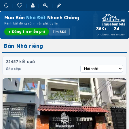
Mua Bán
Nhà Đất
Nhanh Chóng
Kênh bất động sản miễn phí, uy tín
38K+
34
+ Đăng tin miễn phí
Tìm BĐS
TIN ĐĂNG
TỈNH THÀNH
Bán Nhà riêng
22457 kết quả
Sắp xếp: