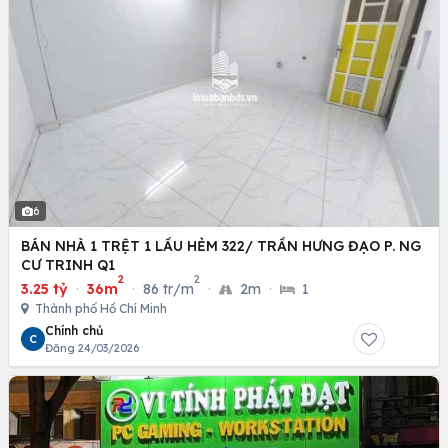
6
BÁN NHÀ 1 TRỆT 1 LẦU HẺM 322/ TRẦN HƯNG ĐẠO P. NG
CƯ TRINH Q1
2
2
3.25 tỷ
·
36m
·
86 tr/m
·
2m
·
1
Thành phố Hồ Chí Minh
Chính chủ
C
Đăng 24/03/2026