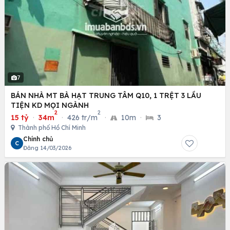
7
BÁN NHÀ MT BÀ HẠT TRUNG TÂM Q10, 1 TRỆT 3 LẦU
TIỆN KD MỌI NGÀNH
2
2
15 tỷ
·
34m
·
426 tr/m
·
10m
·
3
Thành phố Hồ Chí Minh
Chính chủ
C
Đăng 14/03/2026