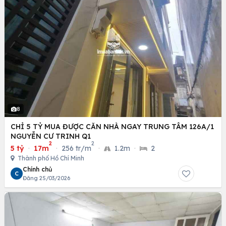
8
CHỈ 5 TỶ MUA ĐƯỢC CĂN NHÀ NGAY TRUNG TÂM 126A/1
NGUYỄN CƯ TRINH Q1
2
2
5 tỷ
·
17m
·
256 tr/m
·
1.2m
·
2
Thành phố Hồ Chí Minh
Chính chủ
C
Đăng 25/03/2026