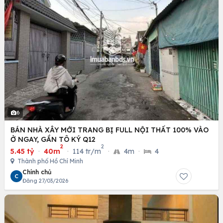
6
BÁN NHÀ XÂY MỚI TRANG BỊ FULL NỘI THẤT 100% VÀO
Ở NGAY, GẦN TÔ KÝ Q12
2
2
5.45 tỷ
·
40m
·
114 tr/m
·
4m
·
4
Thành phố Hồ Chí Minh
Chính chủ
C
Đăng 27/03/2026