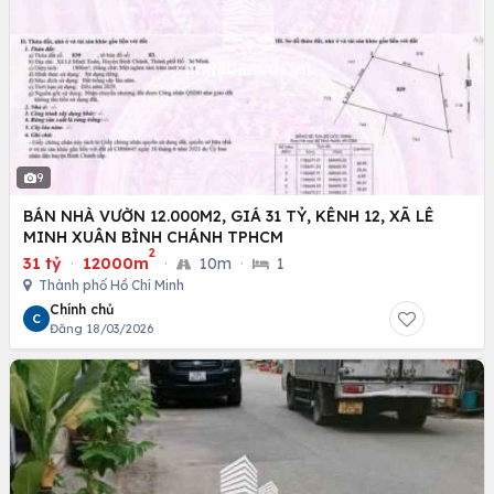
9
BÁN NHÀ VƯỜN 12.000M2, GIÁ 31 TỶ, KÊNH 12, XÃ LÊ
MINH XUÂN BÌNH CHÁNH TPHCM
2
31 tỷ
·
12000m
·
10m
·
1
Thành phố Hồ Chí Minh
Chính chủ
C
Đăng 18/03/2026