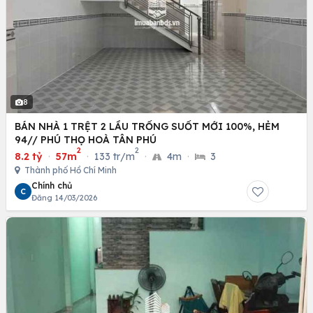
8
BÁN NHÀ 1 TRỆT 2 LẦU TRỐNG SUỐT MỚI 100%, HẺM
94// PHÚ THỌ HOÀ TÂN PHÚ
2
2
8.2 tỷ
·
57m
·
133 tr/m
·
4m
·
3
Thành phố Hồ Chí Minh
Chính chủ
C
Đăng 14/03/2026