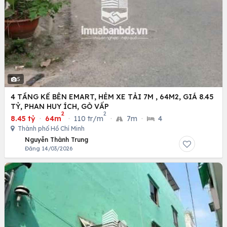
5
4 TẦNG KẾ BÊN EMART, HẺM XE TẢI 7M , 64M2, GIÁ 8.45
TỶ, PHAN HUY ÍCH, GÒ VẤP
2
2
8.45 tỷ
·
64m
·
110 tr/m
·
7m
·
4
Thành phố Hồ Chí Minh
Nguyễn Thành Trung
Đăng 14/03/2026