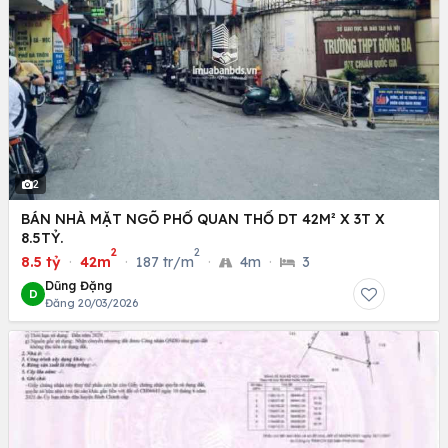
2
BÁN NHÀ MẶT NGÕ PHỐ QUAN THỔ DT 42M² X 3T X
8.5TỶ.
2
2
8.5 tỷ
·
42m
·
187 tr/m
·
4m
·
3
Dũng Đặng
D
Đăng 20/03/2026