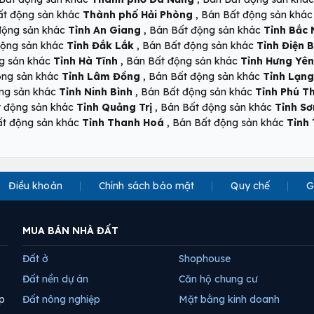
,
ất động sản khác
Thành phố Hải Phòng
Bán Bất động sản khá
,
động sản khác
Tỉnh An Giang
Bán Bất động sản khác
Tỉnh Bắc 
,
động sản khác
Tỉnh Đắk Lắk
Bán Bất động sản khác
Tỉnh Điện B
,
g sản khác
Tỉnh Hà Tĩnh
Bán Bất động sản khác
Tỉnh Hưng Yên
,
ộng sản khác
Tỉnh Lâm Đồng
Bán Bất động sản khác
Tỉnh Lạng
,
ng sản khác
Tỉnh Ninh Bình
Bán Bất động sản khác
Tỉnh Phú T
,
t động sản khác
Tỉnh Quảng Trị
Bán Bất động sản khác
Tỉnh Sơ
,
ất động sản khác
Tỉnh Thanh Hoá
Bán Bất động sản khác
Tỉnh
Điều khoản
Chính sách bảo mật
Quy chế
G
MUA BÁN NHÀ ĐẤT
Đất ở
Shophouse
Đất nền dự án
Căn hộ chung cư
p
Đất nông nghiệp
Mặt bằng kinh doanh