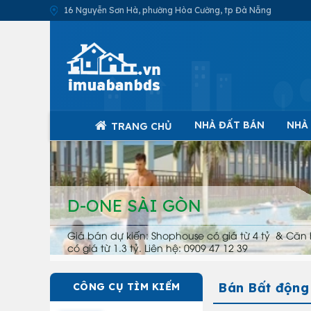
16 Nguyễn Sơn Hà, phường Hòa Cường, tp Đà Nẵng
NHÀ ĐẤT BÁN
NHÀ
TRANG CHỦ
D-ONE SÀI GÒN
Giá bán dự kiến: Shophouse có giá từ 4 tỷ & Căn 
có giá từ 1.3 tỷ. Liên hệ: 0909 47 12 39
Bán Bất động
CÔNG CỤ TÌM KIẾM