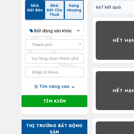
Nhà
Nhà
Sang
667 kết quả
Đất Bán
Đất Cho
nhượng
Thuê
Bất động sản khác
Tìm nâng cao
THỊ TRƯỜNG BẤT ĐỘNG
SẢN