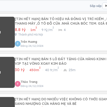
Sắp xếp:
[TIN HẾT HẠN] BÁN TÔ HIỆU HÀ ĐÔNG VỊ TRÍ HIẾM ,
THANG MÁY ,Ô TÔ ĐỖ CỬA .NHÀ CHƯA BÓC TEM. GIÁ 8
2
2
8.8 tỷ
·
1m
·
9 tỷ/m
·
4
Thành phố Hà Nội
Trần Hương
T
Đăng 24/12/2024
[TIN HẾT HẠN] BÁN 5 LÔ ĐẤT TẶNG CỬA HÀNG KINH
VIP TẠI VÒNG XOAY KIM ĐÀO
2
2
30 tỷ
·
450m
·
40 tr/m
·
25m
Thảo Trang
T
Đăng 24/12/2024
[TIN HẾT HẠN] DO NHIỀU VIỆC KHÔNG CÓ THỜI GIAN
SANG NHƯỢNG CỬA HÀNG MẸ VÀ BÉ