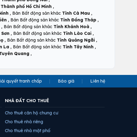
,
c
Thành phố Hồ Chí Minh
,
,
Ninh
Bán Bất động sản khác
Tỉnh Cà Mau
,
,
iên
Bán Bất động sản khác
Tỉnh Đồng Tháp
,
,
Bán Bất động sản khác
Tỉnh Khánh Hoà
,
,
 Sơn
Bán Bất động sản khác
Tỉnh Lào Cai
,
,
họ
Bán Bất động sản khác
Tỉnh Quảng Ngãi
,
,
n La
Bán Bất động sản khác
Tỉnh Tây Ninh
,
 Tuyên Quang
iải quyết tranh chấp
Báo giá
Liên hệ
NHÀ ĐẤT CHO THUÊ
Cho thuê căn hộ chung cư
Cho thuê nhà riêng
Cho thuê nhà mặt phố