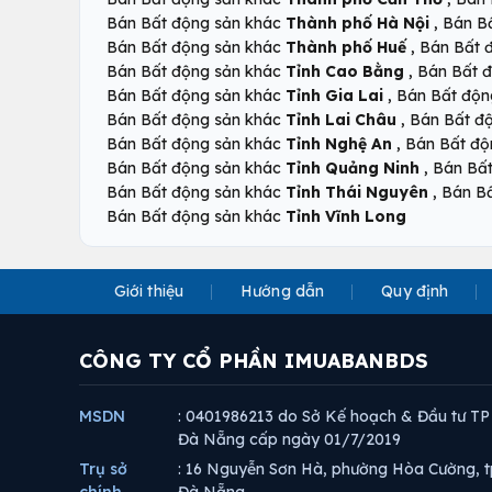
,
Bán Bất động sản khác
Thành phố Hà Nội
Bán B
,
Bán Bất động sản khác
Thành phố Huế
Bán Bất 
,
Bán Bất động sản khác
Tỉnh Cao Bằng
Bán Bất 
,
Bán Bất động sản khác
Tỉnh Gia Lai
Bán Bất độn
,
Bán Bất động sản khác
Tỉnh Lai Châu
Bán Bất đ
,
Bán Bất động sản khác
Tỉnh Nghệ An
Bán Bất độ
,
Bán Bất động sản khác
Tỉnh Quảng Ninh
Bán Bấ
,
Bán Bất động sản khác
Tỉnh Thái Nguyên
Bán B
Bán Bất động sản khác
Tỉnh Vĩnh Long
Giới thiệu
Hướng dẫn
Quy định
CÔNG TY CỔ PHẦN IMUABANBDS
MSDN
: 0401986213 do Sở Kế hoạch & Đầu tư TP
Đà Nẵng cấp ngày 01/7/2019
Trụ sở
: 16 Nguyễn Sơn Hà, phường Hòa Cường, t