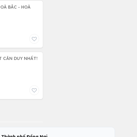
OÀ BẮC - HOÀ
T CĂN DUY NHẤT!
,
c
Thành phố Đồng Nai