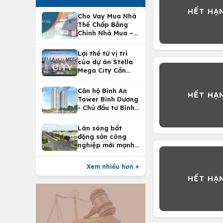
Cho Vay Mua Nhà
Thế Chấp Bằng
Chính Nhà Mua –
Lợi Ích Vay Mua
Nhà Tại
Lợi thế từ vị trí
Vietcombank
của dự án Stella
Mega City Cần
Thơ
Căn hộ Bình An
Tower Bình Dương
- Chủ đầu tư Bình
An Land
Làn sóng bất
động sản công
nghiệp mới mạnh
nhất 25 năm
Xem nhiều hơn +