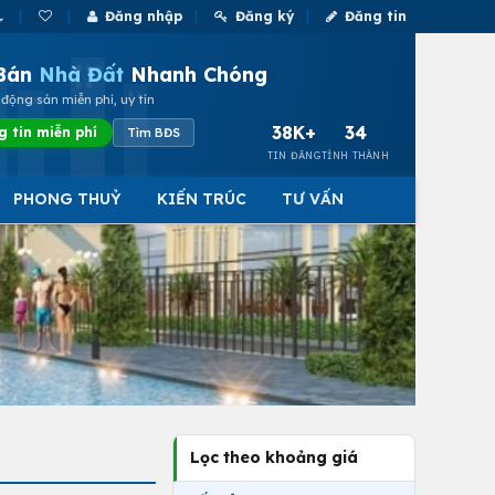
Đăng nhập
Đăng ký
Đăng tin
Bán
Nhà Đất
Nhanh Chóng
động sản miễn phí, uy tín
38K+
34
g tin miễn phí
Tìm BĐS
TIN ĐĂNG
TỈNH THÀNH
PHONG THUỶ
KIẾN TRÚC
TƯ VẤN
Lọc theo khoảng giá