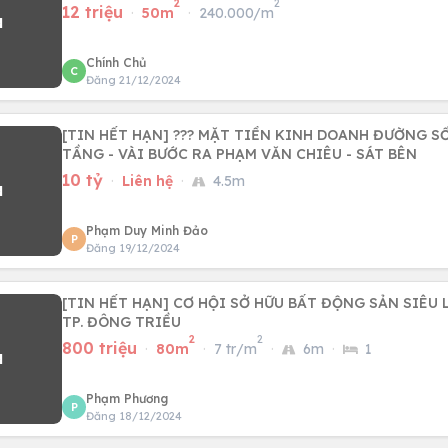
2
2
12 triệu
·
50m
·
240.000/m
Chính Chủ
C
Đăng 21/12/2024
[TIN HẾT HẠN] ??? MẶT TIỀN KINH DOANH ĐƯỜNG SỐ 4 CĂN GÓC 
TẦNG - VÀI BƯỚC RA PHẠM VĂN CHIÊU - SÁT BÊN
10 tỷ
·
Liên hệ
·
4.5m
Phạm Duy Minh Đảo
P
Đăng 19/12/2024
[TIN HẾT HẠN] CƠ HỘI SỞ HỮU BẤT ĐỘNG SẢN SIÊU 
TP. ĐÔNG TRIỀU
2
2
800 triệu
·
80m
·
7 tr/m
·
6m
·
1
Phạm Phương
P
Đăng 18/12/2024