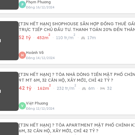
Phạm Phương
P
Đăng 16/12/2024
[TIN HẾT HẠN] SHOPHOUSE SẴN HỢP ĐỒNG THUÊ GẦ
TRỰC TIẾP CHỦ ĐẦU TƯ. THANH TOÁN 20% ĐẾN THÁ
2
2
52 tỷ
·
452m
·
110 tr/m
·
17m
Hoành Võ
H
Đăng 14/12/2024
[TIN HẾT HẠN] ? TÒA NHÀ DÒNG TIỀN MẶT PHỐ CHÍN
9T MT 6M, 32 CĂN HỘ, XÂY MỚI, CHỈ 42 TỶ ?
2
2
42 tỷ
·
162m
·
232 tr/m
·
6m
·
32
Việt Phương
V
Đăng 12/12/2024
[TIN HẾT HẠN] ? TÒA APARTMENT MẶT PHỐ CHÍNH K
6M, 32 CĂN HỘ, XÂY MỚI, CHỈ 42 TỶ ?