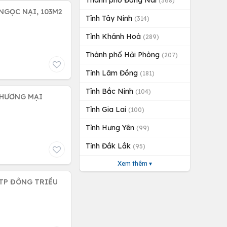
Thành phố Đồng Nai
(368)
NGỌC NẠI, 103M2
Tỉnh Tây Ninh
(314)
Tỉnh Khánh Hoà
(289)
Thành phố Hải Phòng
(207)
Tỉnh Lâm Đồng
(181)
Tỉnh Bắc Ninh
(104)
 THƯƠNG MẠI
Tỉnh Gia Lai
(100)
Tỉnh Hưng Yên
(99)
Tỉnh Đắk Lắk
(95)
Xem thêm ▾
 TP ĐÔNG TRIỀU