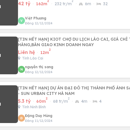
2
2
42 tỷ
·
162m
·
232 tr/m
·
6m
·
32
Việt Phương
V
Đăng 12/12/2024
[TIN HẾT HẠN] KIOT CHỢ DU LỊCH LÀO CAI, GIÁ CHỈ 
HÀNG,BÀN GIAO KINH DOANH NGAY
2
Liên hệ
·
12m
Tỉnh Lào Cai
nguyễn thị sang
N
Đăng 12/12/2024
[TIN HẾT HẠN] DỰ ÁN ĐẠI ĐÔ THỊ THÀNH PHỐ ÁNH S
- SUN URBAN CITY HÀ NAM
2
2
5.3 tỷ
·
60m
·
68 tr/m
·
4m
·
4
Tỉnh Ninh Bình
Đặng Duy Hùng
Đ
Đăng 11/12/2024