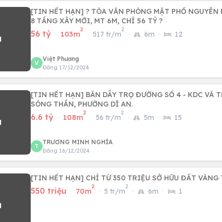
[TIN HẾT HẠN] ? TÒA VĂN PHÒNG MẶT PHỐ NGUYỄN 
8 TẦNG XÂY MỚI, MT 6M, CHỈ 56 TỶ ?
2
2
56 tỷ
·
103m
·
517 tr/m
·
6m
·
12
Việt Phương
V
Đăng 17/12/2024
[TIN HẾT HẠN] BÁN DÃY TRỌ ĐƯỜNG SỐ 4 - KDC VÀ
SÓNG THẦN, PHƯỜNG DĨ AN.
2
2
6.6 tỷ
·
108m
·
56 tr/m
·
5m
·
15
TRƯƠNG MINH NGHĨA
T
Đăng 16/12/2024
[TIN HẾT HẠN] CHỈ TỪ 350 TRIỆU SỞ HỮU ĐẤT VÀNG
2
2
550 triệu
·
70m
·
5 tr/m
·
6m
·
1