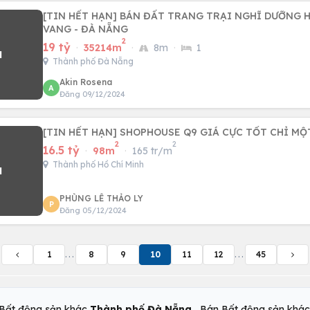
[TIN HẾT HẠN] BÁN ĐẤT TRANG TRẠI NGHĨ DƯỠNG H
VANG - ĐÀ NẴNG
2
19 tỷ
·
35214m
·
8m
·
1
Thành phố Đà Nẵng
Akin Rosena
A
Đăng 09/12/2024
[TIN HẾT HẠN] SHOPHOUSE Q9 GIÁ CỰC TỐT CHỈ MỘ
2
2
16.5 tỷ
·
98m
·
165 tr/m
Thành phố Hồ Chí Minh
PHÙNG LÊ THẢO LY
P
Đăng 05/12/2024
1
...
8
9
10
11
12
...
45
,
Bất động sản khác
Thành phố Đà Nẵng
Bán Bất động sản khá