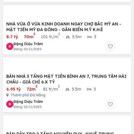
NHÀ VỪA Ở VỪA KINH DOANH NGAY CHỢ BẮC MỸ AN -
MẶT TIỀN MỸ ĐA ĐÔNG - GẦN BIỂN M.Ỹ K.H.Ê
2
2
8.7 tỷ
·
70m
·
101 tr/m
·
5.5m
·
3
Đặng Diệu Trâm
Đ
Đăng 13/11/2025
BÁN NHÀ 3 TẦNG MẶT TIỀN BÌNH AN 7, TRUNG TÂM HẢI
CHÂU - GIÁ CHỈ 6.X TỶ
2
2
6.95 tỷ
·
72m
·
81 tr/m
·
5.5m
·
3
Thành phố Đà Nẵng
Đặng Diệu Trâm
Đ
Đăng 13/11/2025