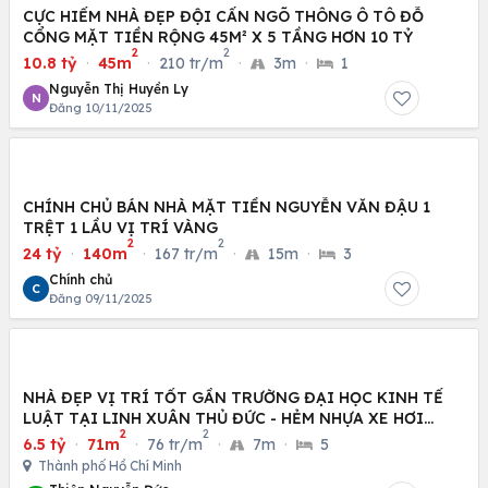
CỰC HIẾM NHÀ ĐẸP ĐỘI CẤN NGÕ THÔNG Ô TÔ ĐỖ
CỔNG MẶT TIỀN RỘNG 45M² X 5 TẦNG HƠN 10 TỶ
2
2
10.8 tỷ
·
45m
·
210 tr/m
·
3m
·
1
Nguyễn Thị Huyền Ly
N
Đăng 10/11/2025
CHÍNH CHỦ BÁN NHÀ MẶT TIỀN NGUYỄN VĂN ĐẬU 1
TRỆT 1 LẦU VỊ TRÍ VÀNG
2
2
24 tỷ
·
140m
·
167 tr/m
·
15m
·
3
Chính chủ
C
Đăng 09/11/2025
NHÀ ĐẸP VỊ TRÍ TỐT GẦN TRƯỜNG ĐẠI HỌC KINH TẾ
LUẬT TẠI LINH XUÂN THỦ ĐỨC - HẺM NHỰA XE HƠI
2
2
RỘNG RẢI
6.5 tỷ
·
71m
·
76 tr/m
·
7m
·
5
Thành phố Hồ Chí Minh