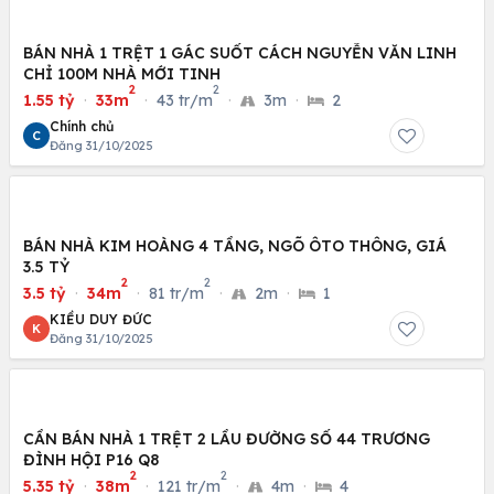
BÁN NHÀ 1 TRỆT 1 GÁC SUỐT CÁCH NGUYỄN VĂN LINH
CHỈ 100M NHÀ MỚI TINH
2
2
1.55 tỷ
·
33m
·
43 tr/m
·
3m
·
2
Chính chủ
C
Đăng 31/10/2025
BÁN NHÀ KIM HOÀNG 4 TẦNG, NGÕ ÔTO THÔNG, GIÁ
3.5 TỶ
2
2
3.5 tỷ
·
34m
·
81 tr/m
·
2m
·
1
KIỀU DUY ĐỨC
K
Đăng 31/10/2025
CẦN BÁN NHÀ 1 TRỆT 2 LẦU ĐƯỜNG SỐ 44 TRƯƠNG
ĐÌNH HỘI P16 Q8
2
2
5.35 tỷ
·
38m
·
121 tr/m
·
4m
·
4