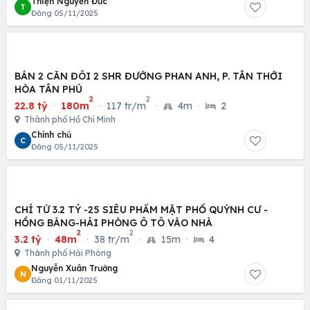
Thiện Nguyễn Đức
T
Đăng 05/11/2025
BÁN 2 CĂN ĐÔI 2 SHR ĐƯỜNG PHAN ANH, P. TÂN THỚI
HÒA TÂN PHÚ
2
2
22.8 tỷ
·
180m
·
117 tr/m
·
4m
·
2
Thành phố Hồ Chí Minh
Chính chủ
C
Đăng 05/11/2025
CHỈ TỪ 3.2 TỶ -25 SIÊU PHẨM MẶT PHỐ QUỲNH CƯ -
HỒNG BÀNG-HẢI PHÒNG Ô TÔ VÀO NHÀ
2
2
3.2 tỷ
·
48m
·
38 tr/m
·
15m
·
4
Thành phố Hải Phòng
Nguyễn Xuân Trường
N
Đăng 01/11/2025