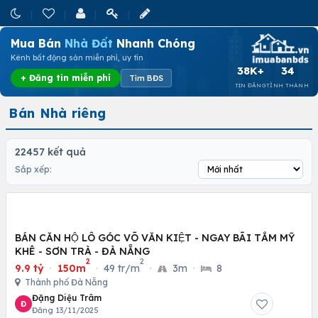
Mua Bán
Nhà Đất
Nhanh Chóng
Kênh bất động sản miễn phí, uy tín
38K+
34
+ Đăng tin miễn phí
Tìm BĐS
TIN ĐĂNG
TỈNH THÀNH
Bán Nhà riêng
22457 kết quả
Sắp xếp:
BÁN CĂN HỘ LÔ GÓC VÕ VĂN KIỆT - NGAY BÃI TẮM MỸ
KHÊ - SƠN TRÀ - ĐÀ NẴNG
2
2
9.9 tỷ
·
150m
·
49 tr/m
·
3m
·
8
Thành phố Đà Nẵng
Đặng Diệu Trâm
Đ
Đăng 13/11/2025