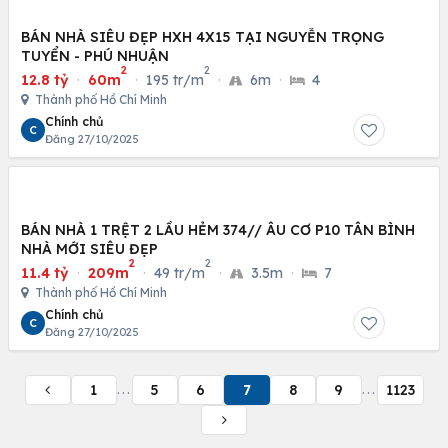
BÁN NHÀ SIÊU ĐẸP HXH 4X15 TẠI NGUYỄN TRỌNG
TUYỂN - PHÚ NHUẬN
2
2
12.8 tỷ
·
60m
·
195 tr/m
·
6m
·
4
Thành phố Hồ Chí Minh
Chính chủ
C
Đăng 27/10/2025
BÁN NHÀ 1 TRỆT 2 LẦU HẺM 374// ÂU CƠ P10 TÂN BÌNH
NHÀ MỚI SIÊU ĐẸP
2
2
11.4 tỷ
·
209m
·
49 tr/m
·
3.5m
·
7
Thành phố Hồ Chí Minh
Chính chủ
C
Đăng 27/10/2025
1
5
6
7
8
9
1123
...
...