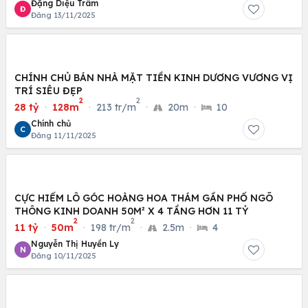
Đặng Diệu Trâm
Đ
Đăng 13/11/2025
CHÍNH CHỦ BÁN NHÀ MẶT TIỀN KINH DƯƠNG VƯƠNG VỊ
TRÍ SIÊU ĐẸP
2
2
28 tỷ
·
128m
·
213 tr/m
·
20m
·
10
Chính chủ
C
Đăng 11/11/2025
CỰC HIẾM LÔ GÓC HOÀNG HOA THÁM GẦN PHỐ NGÕ
THÔNG KINH DOANH 50M² X 4 TẦNG HƠN 11 TỶ
2
2
11 tỷ
·
50m
·
198 tr/m
·
2.5m
·
4
Nguyễn Thị Huyền Ly
N
Đăng 10/11/2025