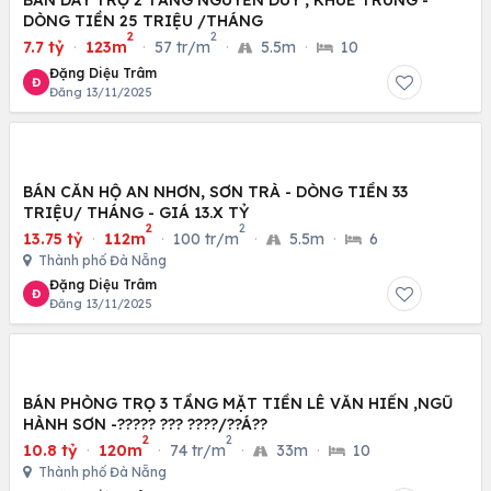
BÁN DÃY TRỌ 2 TẦNG NGUYỄN DUY , KHUÊ TRUNG -
DÒNG TIỀN 25 TRIỆU /THÁNG
2
2
7.7 tỷ
·
123m
·
57 tr/m
·
5.5m
·
10
Đặng Diệu Trâm
Đ
Đăng 13/11/2025
BÁN CĂN HỘ AN NHƠN, SƠN TRÀ - DÒNG TIỀN 33
TRIỆU/ THÁNG - GIÁ 13.X TỶ
2
2
13.75 tỷ
·
112m
·
100 tr/m
·
5.5m
·
6
Thành phố Đà Nẵng
Đặng Diệu Trâm
Đ
Đăng 13/11/2025
BÁN PHÒNG TRỌ 3 TẦNG MẶT TIỀN LÊ VĂN HIẾN ,NGŨ
HÀNH SƠN -????? ??? ????/??Á??
2
2
10.8 tỷ
·
120m
·
74 tr/m
·
33m
·
10
Thành phố Đà Nẵng